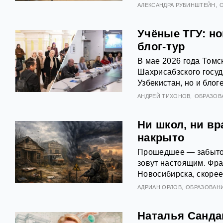
АЛЕКСАНДРА РУБИНШТЕЙН
Учёные ТГУ: н
блог-тур
В мае 2026 года Томс
Шахрисабзского госуд
Узбекистан, но и блог
АНДРЕЙ ТИХОНОВ
ОБРАЗОВ
Ни школ, ни в
накрыто
Прошедшее — забыто,
зовут настоящим. Фра
Новосибирска, скорее
АДРИАН ОРЛОВ
ОБРАЗОВАН
Наталья Сандак