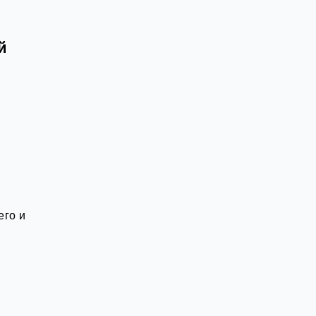
й
его и