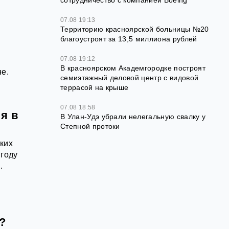
сотрудничество с компанией Boeing
07.08 19:13
Территорию красноярской больницы №20
благоустроят за 13,5 миллиона рублей
07.08 19:12
В красноярском Академгородке построят
не.
семиэтажный деловой центр с видовой
террасой на крыше
07.08 18:58
я в
В Улан-Удэ убрали нелегальную свалку у
Степной протоки
ских
 году
.
?