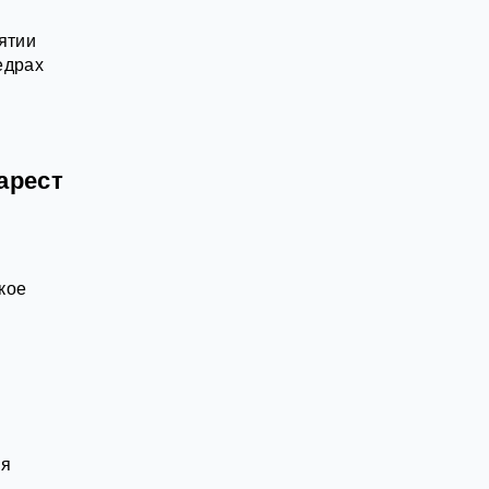
ятии
едрах
арест
кое
ля