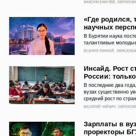
МАКСИМ БАКУЛЕВ
ОБРАЗОВ
«Где родился, 
научных персп
В Бурятии наука пост
талантливые молодые 
ЕСЕНИЯ ЛИННЕЙ
ОБРАЗОВА
Инсайд. Рост 
России: только
В последние два года
вузах существенно ув
средний рост по стра
ВАСИЛИЙ ЧАЙКИН
ОБРАЗОВ
Зарплаты в ву
проректоры БГ