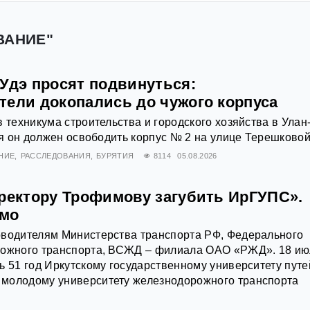
ВАНИЕ"
-Удэ просят подвинуться:
тели докопались до чужого корпуса
в техникума строительства и городского хозяйства в Улан
ря он должен освободить корпус № 2 на улице Терешковой,
НИЕ
РАССЛЕДОВАНИЯ
БУРЯТИЯ
8114
05.08.2026
 ректору Трофимову загубить ИрГУПС».
ьмо
оводителям Министерства транспорта РФ, Федерального
рожного транспорта, ВСЖД – филиала ОАО «РЖД». 18 и
ь 51 год Иркутскому государственному университету путе
молодому университету железнодорожного транспорта