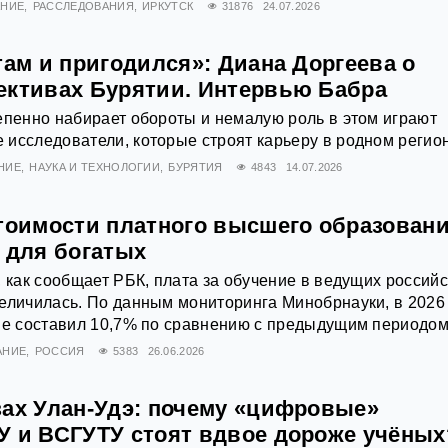
АНИЕ
РАССЛЕДОВАНИЯ
ИРКУТСК
31876
24.07.2026
там и пригодился»: Диана Доргеева о
ективах Бурятии. Интервью Бабра
епенно набирает обороты и немалую роль в этом играют
исследователи, которые строят карьеру в родном регио
НИЕ
НАУКА И ТЕХНОЛОГИИ
БУРЯТИЯ
4843
14.07.2026
стоимости платного высшего образовани
 для богатых
, как сообщает РБК, плата за обучение в ведущих россий
еличилась. По данным мониторинга Минобрнауки, в 2026
не составил 10,7% по сравнению с предыдущим периодом
АНИЕ
РОССИЯ
5383
26.06.2026
зах Улан-Удэ: почему «цифровые»
У и ВСГУТУ стоят вдвое дороже учёных