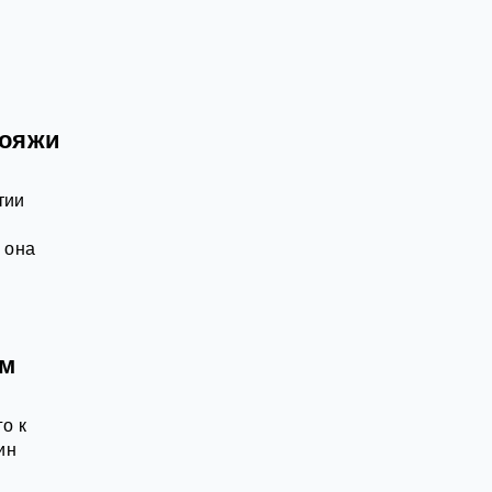
вояжи
тии
 она
ём
о к
ин