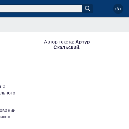
18+
Автор текста:
Артур
Скальский
.
ена
ального
зовании
иков.