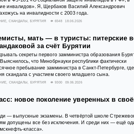
ние инвалидов». Я, Щербаков Василий Александрович
ахожусь на инвалидности с 2003 года.
НИЕ
СКАНДАЛЫ
БУРЯТИЯ
6548
18.06.2026
емисты, мать — в туристы: питерские 
андаковой за счёт Бурятии
крывать секреты первого замминистра образования Буря
 Выяснилось, что Минобрнауки республики фактически
ячное пребывание замминистра в Санкт-Петербурге, где
я скандала с участием своего младшего сына.
НИЕ
СКАНДАЛЫ
БУРЯТИЯ
9300
09.06.2026
асс: новое поколение уверенных в сво
еди — выпускные экзамены. В четвёртой школе Стрежевог
м допущены все без исключения. И среди них — ещё од
мскнефть-класса».