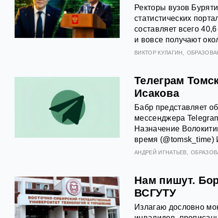
Ректоры вузов Буряти
статистических порта
составляет всего 40,
и вовсе получают око
ВИКТОР КУЛАГИН
ОБРАЗОВА
Телеграм Томск
Исакова
Бабр представляет об
мессенджера Telegram
Назначение Волокитин
время (@tomsk_time) 
АНДРЕЙ ИГНАТЬЕВ
ОБРАЗОВ
Нам пишут. Бор
ВСГУТУ
Излагаю дословно мою
инвалидов, прописанн