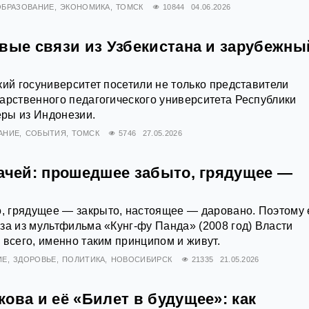
ОБРАЗОВАНИЕ
ЭКОНОМИКА
ТОМСК
10844
04.06.2026
овые связи из Узбекистана и зарубежны
кий госуниверситет посетили не только представители
арственного педагогического университета Республики
еры из Индонезии.
АНИЕ
СОБЫТИЯ
ТОМСК
5746
27.05.2026
рачей: прошедшее забыто, грядущее —
 грядущее — закрыто, настоящее — даровано. Поэтому 
за из мультфильма «Кунг-фу Панда» (2008 год) Власти
 всего, именно таким принципом и живут.
ИЕ
ЗДОРОВЬЕ
ПОЛИТИКА
НОВОСИБИРСК
21335
21.05.2026
ова и её «Билет в будущее»: как