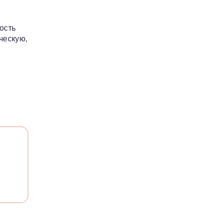
ость
ческую,