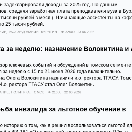
и задекларировали доходы за 2025 год. По данным
лов, средняя заработная плата преподавателя вуза в Бур
6 тысячи рублей в месяц. Начинающие ассистенты на каф
ло 25 тысяч рублей.
НИЕ
РАССЛЕДОВАНИЯ
БУРЯТИЯ
32800
23.06.2026
а за неделю: назначение Волокитина и 
зор ключевых событий и обсуждений в томском сегменте
 за неделю с 15 по 21 июня 2026 года включительно.
а Олега Волокитина назначили и.о. ректора ТГАСУ. Томс
И.о. ректора ТГАСУ стал Олег Волокитин.
АНИЕ
ПОЛИТИКА
ТОМСК
21688
22.06.2026
ьба инвалида за льготное обучение в
 историю о том, как я решил воспользоваться льготой д
ой в ФЗ‑181 «О социальной защите инвалидов в РФ», в