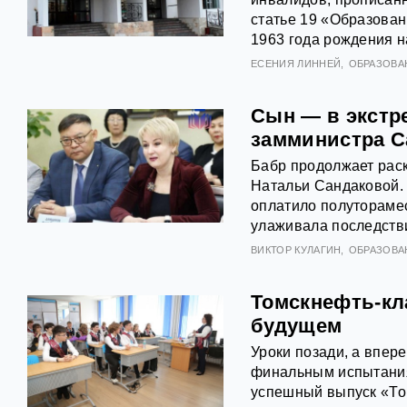
статье 19 «Образова
1963 года рождения н
ЕСЕНИЯ ЛИННЕЙ
ОБРАЗОВА
Сын — в экстр
замминистра С
Бабр продолжает рас
Натальи Сандаковой.
оплатило полуторамес
улаживала последстви
ВИКТОР КУЛАГИН
ОБРАЗОВА
Томскнефть-кл
будущем
Уроки позади, а впер
финальным испытания
успешный выпуск «То