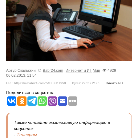
Артур Скальский
©
Babr24.com
Интернет и ИТ
Мир
4929
06.02.2013, 11:54
URL: https://m.babr24.com/?ADE=111958
Bytes: 2255 / 2195
Скачать PDF
Поделиться в соцсетях:
Также читайте эксклюзивную информацию в
соцсетях:
-
Телеграм