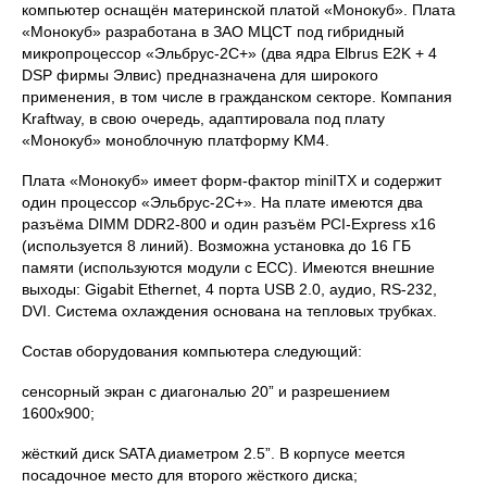
компьютер оснащён материнской платой «Монокуб». Плата
«Монокуб» разработана в ЗАО МЦСТ под гибридный
микропроцессор «Эльбрус-2С+» (два ядра Elbrus E2K + 4
DSP фирмы Элвис) предназначена для широкого
применения, в том числе в гражданском секторе. Компания
Kraftway, в свою очередь, адаптировала под плату
«Монокуб» моноблочную платформу KM4.
Плата «Монокуб» имеет форм-фактор miniITX и содержит
один процессор «Эльбрус-2С+». На плате имеются два
разъёма DIMM DDR2-800 и один разъём PCI-Express x16
(используется 8 линий). Возможна установка до 16 ГБ
памяти (используются модули с ECC). Имеются внешние
выходы: Gigabit Ethernet, 4 порта USB 2.0, аудио, RS-232,
DVI. Система охлаждения основана на тепловых трубках.
Состав оборудования компьютера следующий:
сенсорный экран с диагональю 20” и разрешением
1600х900;
жёсткий диск SATA диаметром 2.5”. В корпусе меется
посадочное место для второго жёсткого диска;