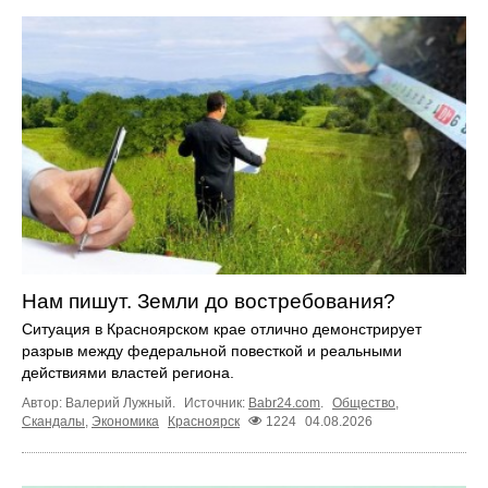
Нам пишут. Земли до востребования?
Ситуация в Красноярском крае отлично демонстрирует
разрыв между федеральной повесткой и реальными
действиями властей региона.
Автор: Валерий Лужный.
Источник:
Babr24.com
.
Общество
,
Скандалы
,
Экономика
Красноярск
1224
04.08.2026