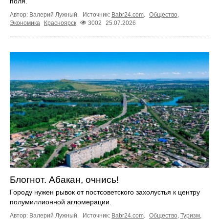
поля.
Автор: Валерий Лужный.
Источник:
Babr24.com
.
Общество
,
Экономика
Красноярск
3002
25.07.2026
Блогнот. Абакан, очнись!
Городу нужен рывок от постсоветского захолустья к центру
полумиллионной агломерации.
Автор: Валерий Лужный.
Источник:
Babr24.com
.
Общество
,
Туризм
,