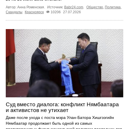
Автор: Анна Роменская.
Источник:
Babr24.com
.
Общество
,
Политика
,
Скандалы
Красноярск
10206
27.07.2026
Суд вместо диалога: конфликт Нямбаатара
и активистов не утихает
Даже после ухода с поста мэра Улан-Батора Хишгээгийн
Нямбаатар продолжает быть одной из самых
противоречивых фигур монгольской политики последних лет.