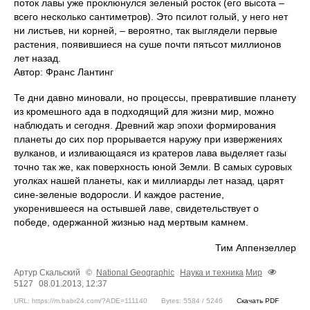
поток лавы уже проклюнулся зеленый росток (его высота –
всего несколько сантиметров). Это псилот голый, у него нет
ни листьев, ни корней, – вероятно, так выглядели первые
растения, появившиеся на суше почти пятьсот миллионов
лет назад.
Автор: Франс Лантинг
Те дни давно миновали, но процессы, превратившие планету
из кромешного ада в подходящий для жизни мир, можно
наблюдать и сегодня. Древний жар эпохи формирования
планеты до сих пор прорывается наружу при извержениях
вулканов, и изливающаяся из кратеров лава выделяет газы
точно так же, как поверхность юной Земли. В самых суровых
уголках нашей планеты, как и миллиарды лет назад, царят
сине-зеленые водоросли. И каждое растение,
укоренившееся на остывшей лаве, свидетельствует о
победе, одержанной жизнью над мертвым камнем.
Тим Аппензеллер
Артур Скальский
©
National Geographic
Наука и техника
Мир
5127
08.01.2013, 12:37
URL: https://m.babr24.com/?ADE=111140
Bytes: 5584 / 5246
Скачать PDF