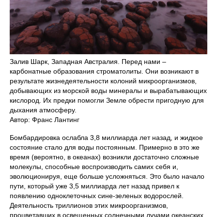
Залив Шарк, Западная Австралия. Перед нами –
карбонатные образования строматолиты. Они возникают в
результате жизнедеятельности колоний микроорганизмов,
добывающих из морской воды минералы и вырабатывающих
кислород. Их предки помогли Земле обрести пригодную для
дыхания атмосферу.
Автор: Франс Лантинг
Бомбардировка ослабла 3,8 миллиарда лет назад, и жидкое
состояние стало для воды постоянным. Примерно в это же
время (вероятно, в океанах) возникли достаточно сложные
молекулы, способные воспроизводить самих себя и,
эволюционируя, еще больше усложняться. Это было начало
пути, который уже 3,5 миллиарда лет назад привел к
появлению одноклеточных сине-зеленых водорослей.
Деятельность триллионов этих микроорганизмов,
процветавших в освещенных солнечными лучами океанских