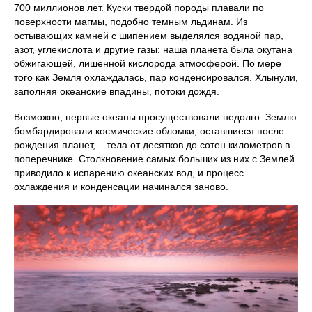
700 миллионов лет. Куски твердой породы плавали по
поверхности магмы, подобно темным льдинам. Из
остывающих камней с шипением выделялся водяной пар,
азот, углекислота и другие газы: наша планета была окутана
обжигающей, лишенной кислорода атмосферой. По мере
того как Земля охлаждалась, пар конденсировался. Хлынули,
заполняя океанские впадины, потоки дождя.
Возможно, первые океаны просуществовали недолго. Землю
бомбардировали космические обломки, оставшиеся после
рождения планет, – тела от десятков до сотен километров в
поперечнике. Столкновение самых больших из них с Землей
приводило к испарению океанских вод, и процесс
охлаждения и конденсации начинался заново.