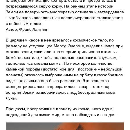
плане), заполнила дно кратера, остыла и превратилась в
потрескавшуюся серую корку. На раннем этапе истории
Земли ее поверхность многократно остывала и затвердевала
– чтобы вновь расплавиться после очередного столкновения
с небесным телом.
Автор: Франс Лантинг
В царящем хаосе в нее врезалось космическое тело, по
размеру не уступающее Марсу. Энергия, выделившаяся при
столкновении, эквивалентна энергии триллионов атомных
бомб: ее хватило, чтобы полностью расплавить «чужака», –
так появились океаны магмы. Но некоторое количество
каменной породы (достаточное для «постройки» небольшой
планеты) оказалось выброшенным на орбиту в газообразном
виде – так сильно она была раскалена. Это вещество
сконцентрировалось и превратилось в шар – с тех пор
история Земли разворачивалась под бесстрастным оком
Луны.
Процессы, превратившие планету из кромешного ада в
подходящий для жизни мир, можно наблюдать и сегодня.