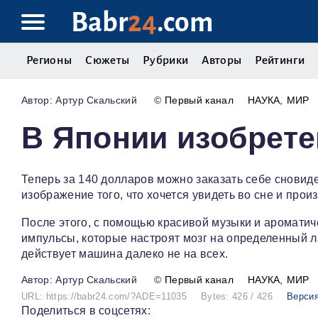
Babr
24
.com
Регионы
Сюжеты
Рубрики
Авторы
Рейтинги
Артур Скальский
©
Первый канал
НАУКА
МИР
В Японии изобрете
Теперь за 140 долларов можно заказать себе сновид
изображение того, что хочется увидеть во сне и произ
После этого, с помощью красивой музыки и ароматич
импульсы, которые настроят мозг на определенный ла
действует машина далеко не на всех.
Артур Скальский
©
Первый канал
НАУКА
МИР
URL: https://babr24.com/?ADE=11035
Bytes: 426 / 426
Версия
Поделиться в соцсетях: