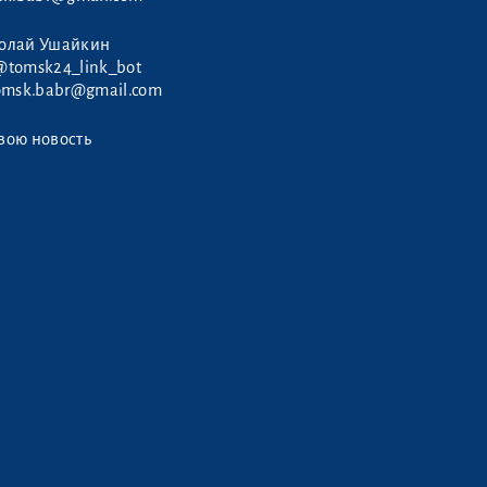
колай Ушайкин
@tomsk24_link_bot
omsk.babr@gmail.com
вою новость