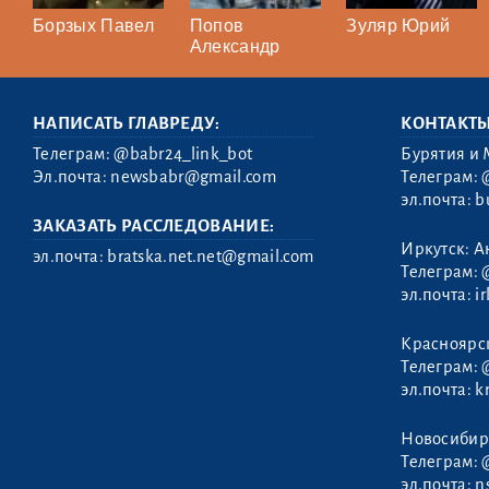
Борзых Павел
Попов
Зуляр Юрий
Александр
НАПИСАТЬ ГЛАВРЕДУ:
КОНТАКТ
Телеграм:
@babr24_link_bot
Бурятия и 
Эл.почта:
newsbabr@gmail.com
Телеграм:
эл.почта:
b
ЗАКАЗАТЬ РАССЛЕДОВАНИЕ:
Иркутск: А
эл.почта:
bratska.net.net@gmail.com
Телеграм:
эл.почта:
i
Абрамович
Красноярс
Дмитрий
Телеграм:
эл.почта:
k
Новосибир
Телеграм:
эл.почта:
n