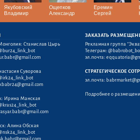
Якубовский
Ощепков
Еремин
Владимир
Александр
Сергей
Ы
ЗАКАЗАТЬ РАЗМЕЩЕН
Монголия: Станислав Цырь
Рекламная группа "Эква
@bur24_link_bot
Телеграм:
@babrobot_bo
ur.babr@gmail.com
эл.почта:
eqquatoria@gm
настасия Суворова
СТРАТЕГИЧЕСКОЕ СОТ
@irk24_link_bot
эл.почта:
babrmarket@gm
rkbabr24@gmail.com
Подробнее о размещен
к: Ирина Манская
@kras24_link_bot
rasyar.babr@gmail.com
ск: Алина Обская
@nsk24_link_bot
sk.babr@gmail.com