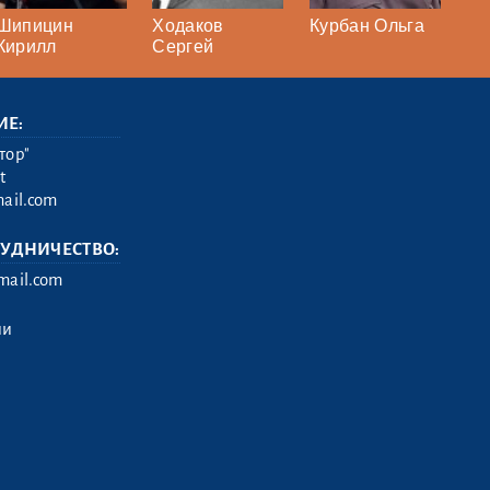
Шипицин
Ходаков
Курбан Ольга
Кирилл
Сергей
ИЕ:
тор"
t
ail.com
РУДНИЧЕСТВО:
ail.com
ии