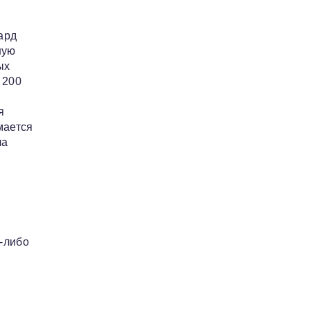
ард
ную
ых
 200
я
мается
ла
-либо