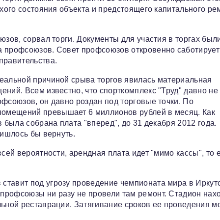
тхого состояния объекта и предстоящего капитального ре
юзов, сорвал торги. Документы для участия в торгах был
а профсоюзов. Совет профсоюзов откровенно саботирует
правительства.
реальной причиной срыва торгов явилась материальная
ений. Всем известно, что спорткомплекс "Труд" давно не
офсоюзов, он давно роздан под торговые точки. По
омещений превышает 6 миллионов рублей в месяц. Как
 была собрана плата "вперед", до 31 декабря 2012 года.
ришлось бы вернуть.
сей вероятности, арендная плата идет "мимо кассы", то 
ставит под угрозу проведение чемпионата мира в Иркутс
профсоюзы ни разу не провели там ремонт. Стадион нах
льной реставрации. Затягивание сроков ее проведения м