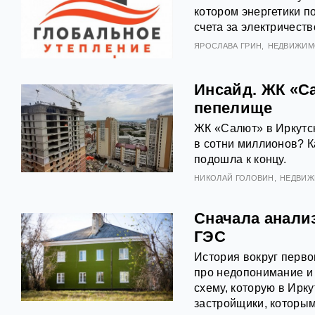
котором энергетики п
счета за электричест
ЯРОСЛАВА ГРИН
НЕДВИЖИМ
Инсайд. ЖК «Са
пепелище
ЖК «Салют» в Иркутск
в сотни миллионов? К
подошла к концу.
НИКОЛАЙ ГОЛОВИН
НЕДВИЖ
Сначала анализ
ГЭС
История вокруг перво
про недопонимание и
схему, которую в Ирку
застройщики, которым