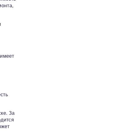
монта,
и
 имеет
есть
ке. За
одится
ожет