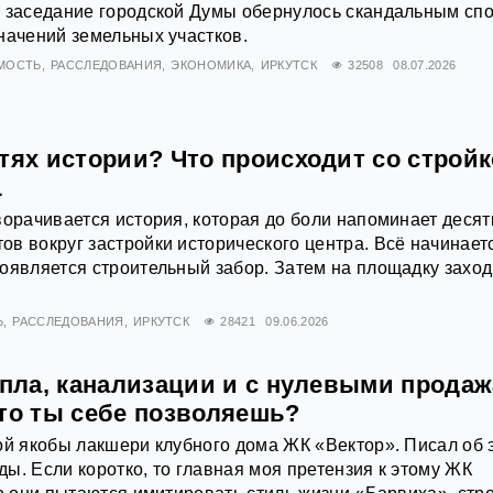
е заседание городской Думы обернулось скандальным сп
начений земельных участков.
МОСТЬ
РАССЛЕДОВАНИЯ
ЭКОНОМИКА
ИРКУТСК
32508
08.07.2026
тях истории? Что происходит со стройк
1
ворачивается история, которая до боли напоминает десят
в вокруг застройки исторического центра. Всё начинает
оявляется строительный забор. Затем на площадку заход
Ь
РАССЛЕДОВАНИЯ
ИРКУТСК
28421
09.06.2026
епла, канализации и с нулевыми прода
что ты себе позволяешь?
ой якобы лакшери клубного дома ЖК «Вектор». Писал об 
ы. Если коротко, то главная моя претензия к этому ЖК