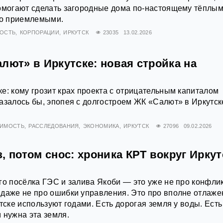
омогают сделать загородные дома по-настоящему тёплым
во приемлемыми.
ОСТЬ
КОРПОРАЦИИ
ИРКУТСК
23035
13.02.2026
лют» в Иркутске: новая стройка на
е: кому грозит крах проекта с отрицательным капиталом
азалось бы, эпопея с долгостроем ЖК «Салют» в Иркутск
ИМОСТЬ
РАССЛЕДОВАНИЯ
ЭКОНОМИКА
ИРКУТСК
27096
09.02.2026
, потом снос: хроника КРТ вокруг Ирку
го посёлка ГЭС и залива Якоби — это уже не про конфлик
 даже не про ошибки управления. Это про вполне отлаж
тске используют годами. Есть дорогая земля у воды. Есть
 нужна эта земля.