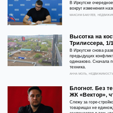
В Иркутске очередно
вокруг изменения наз
МАКСИМ БАКУЛЕВ
НЕДВИЖИ
Высотка на кос
Трилиссера, 1/
В Иркутске снова раз
предыдущих конфликто
одинаково. Сначала п
техника.
АННА МОЛЬ
НЕДВИЖИМОСТ
Блогнот. Без т
ЖК «Вектор», 
Слежу за горе-стройк
товарищах не единожд