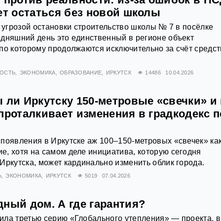
ет остаться без новой школы
д угрозой остановки строительство школы № 7 в посёлке
дняшний день это единственный в регионе объект
по которому продолжаются исключительно за счёт средст
ОСТЬ
ЭКОНОМИКА
ОБРАЗОВАНИЕ
ИРКУТСК
14486
10.04.2026
 ли Иркутску 150-метровые «свечки» и 
проталкивает изменения в градкодекс 
появления в Иркутске аж 100–150-метровых «свечек» как
, хотя на самом деле инициатива, которую сегодня
Иркутска, может кардинально изменить облик города.
Ь
ЭКОНОМИКА
ИРКУТСК
5019
07.04.2026
ный дом. А где гарантия?
ла третью серию «Глобального утепления» — проекта, в