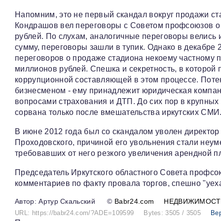
Напомним, это не первый скандал вокруг продажи ста
Кондрашов вел переговоры с Советом профсоюзов о 
рублей. По слухам, аналогичные переговоры велись 
сумму, переговоры зашли в тупик. Однако в декабре
переговоров о продаже стадиона некоему частному
миллионов рублей. Спешка и секретность, в которой
коррупционной составляющей в этом процессе. Поте
бизнесменом - ему принадлежит юридическая компани
вопросами страхования и ДТП. До сих пор в крупных
сорвана только после вмешательства иркутских СМИ
В июне 2012 года был со скандалом уволен директор
Проходовского, причиной его увольнения стали не
требовавших от него резкого увеличения арендной п
Председатель Иркутского областного Совета профсо
комментариев по факту провала торгов, спешно "уех
Артур Скальский
©
Babr24.com
НЕДВИЖИМОСТ
URL: https://babr24.com/?ADE=109599
Bytes: 3505 / 3505
Ве