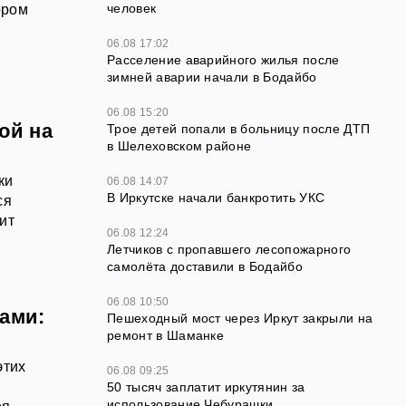
человек
ором
06.08 17:02
Расселение аварийного жилья после
зимней аварии начали в Бодайбо
06.08 15:20
ой на
Трое детей попали в больницу после ДТП
в Шелеховском районе
ки
06.08 14:07
В Иркутске начали банкротить УКС
ся
ит
06.08 12:24
Летчиков с пропавшего лесопожарного
самолёта доставили в Бодайбо
06.08 10:50
жами:
Пешеходный мост через Иркут закрыли на
ремонт в Шаманке
этих
06.08 09:25
50 тысяч заплатит иркутянин за
использование Чебурашки