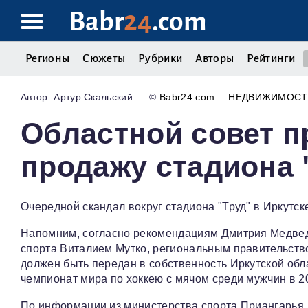
Babr
24
.com
Регионы
Сюжеты
Рубрики
Авторы
Рейтинги
Артур Скальский
©
Babr24.com
НЕДВИЖИМОСТ
Областной совет 
продажу стадиона 
Очередной скандал вокруг стадиона "Труд" в Иркутск
Напомним, согласно рекомендациям Дмитрия Медвед
спорта Виталием Мутко, региональным правительств
должен быть передан в собственность Иркутской обла
чемпионат мира по хоккею с мячом среди мужчин в 20
По информации из министерства спорта Приангарья,