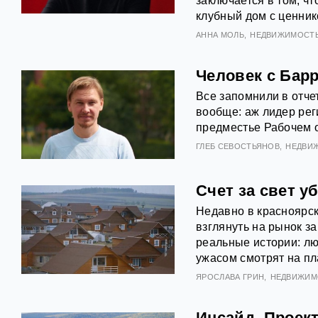
заключается в том, ч
клубный дом с ценник
АННА МОЛЬ
НЕДВИЖИМОСТ
Человек с Бар
Все запомнили в отче
вообще: аж лидер рег
предместье Рабочем о
ГЛЕБ СЕВОСТЬЯНОВ
НЕДВИ
Счет за свет у
Недавно в красноярск
взглянуть на рынок 
реальные истории: лю
ужасом смотрят на пл
ЯРОСЛАВА ГРИН
НЕДВИЖИМ
Инсайд. Проект