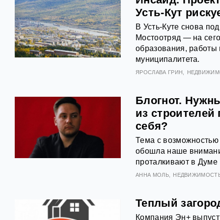
Усть-Кут риску
В Усть-Куте снова по
Мостоотряд — на сего
образования, работы 
муниципалитета.
ЯРОСЛАВА ГРИН
НЕДВИЖИМ
Блогнот. Нужны
из строителей 
себя?
Тема с возможностью 
обошла наше внимание
проталкивают в Думе 
АННА МОЛЬ
НЕДВИЖИМОСТ
Теплый загород
Компания Эн+ выпусти