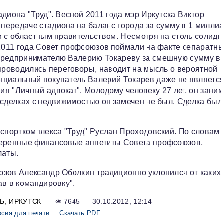
диона "Труд". Весной 2011 года мэр Иркутска Виктор
передаче стадиона на баланс города за сумму в 1 милли
и с областным правительством. Несмотря на столь солид
 2011 года Совет профсоюзов поймали на факте сепаратн
 предпринимателю Валерию Токареву за смешную сумму в
 проводились переговоры, наводит на мысль о вероятной
нциальный покупатель Валерий Токарев даже не являетс
я "Личный адвокат". Молодому человеку 27 лет, он зани
 сделках с недвижимостью он замечен не был. Сделка бы
.
 спорткомплекса "Труд" Руслан Проходовский. По словам
умеренные финансовые аппетиты Совета профсоюзов,
латы.
юзов Александр Оболкин традиционно уклонился от каких
ав в командировку".
Ь
ИРКУТСК
7645
30.10.2012, 12:14
рсия для печати
Скачать PDF