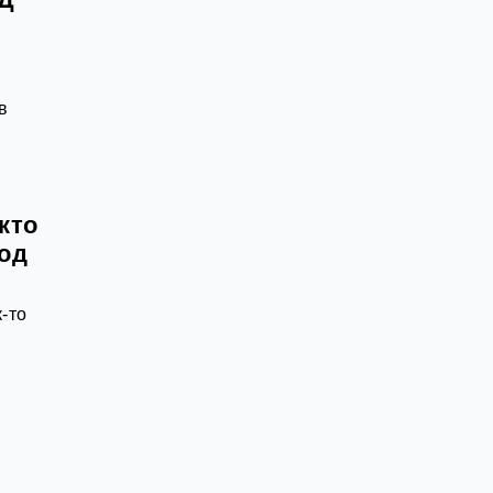
в
кто
под
-то