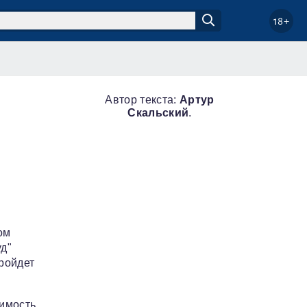
18+
Автор текста:
Артур
Скальский
.
ом
д"
пройдет
оимость