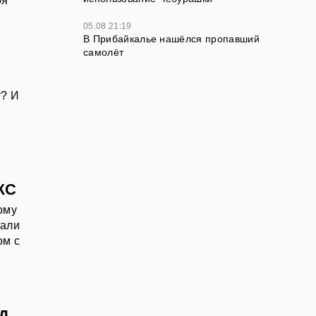
оя
05.08 21:19
В Прибайкалье нашёлся пропавший
самолёт
т? И
в
ЖС
ому
зали
ом с
СД