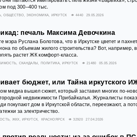
то они пытаются имитировать стиль жизни «Барвиха», стр
ом под 300–400 тыс.
Ь
ОБЩЕСТВО
ЭКОНОМИКА
ИРКУТСК
4440
29.05.2026
рикад: печаль Максима Девочкина
те мэра Руслана Болотова, что в Иркутске цветет и пахне
иона по объемам жилого строительства? Вот, например, 
пять растет ЖК комфорт-класса.
ЖИМОСТЬ
СКАНДАЛЫ
ПОЛИТИКА
ИРКУТСК
21480
05.05.2026
бивает бюджет, или Тайна иркутского И
ом медиа вышел сюжет, который заставил многих по-нов
загородной недвижимости Прибайкалья. Журналисты пока
ди покупают дом в Иркутской области, переезжают, а пот
атежки за электричество.
ОСТЬ
ЖКХ
ИРКУТСК
КРАСНОЯРСК
32920
27.04.2026
 против реальности: из-за ошибок в П