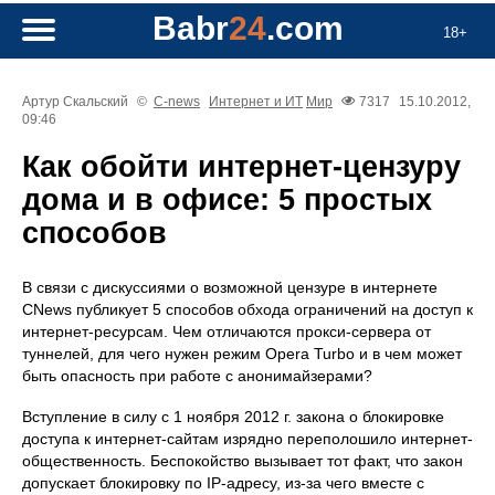
Babr
24
.com
18+
Артур Скальский
©
C-news
Интернет и ИТ
Мир
7317
15.10.2012,
09:46
Как обойти интернет-цензуру
дома и в офисе: 5 простых
способов
В связи с дискуссиями о возможной цензуре в интернете
CNews публикует 5 способов обхода ограничений на доступ к
интернет-ресурсам. Чем отличаются прокси-сервера от
туннелей, для чего нужен режим Opera Turbo и в чем может
быть опасность при работе с анонимайзерами?
Вступление в силу с 1 ноября 2012 г. закона о блокировке
доступа к интернет-сайтам изрядно переполошило интернет-
общественность. Беспокойство вызывает тот факт, что закон
допускает блокировку по IP-адресу, из-за чего вместе с