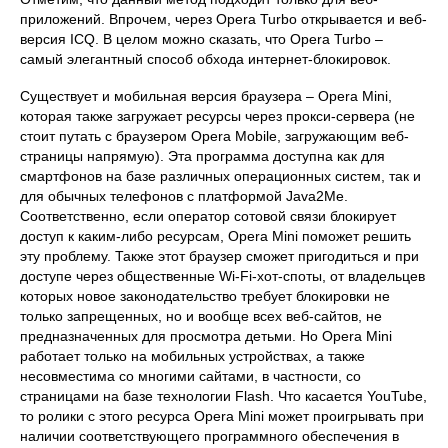
приложений. Впрочем, через Opera Turbo открывается и веб-
версия ICQ. В целом можно сказать, что Opera Turbo –
самый элегантный способ обхода интернет-блокировок.
Существует и мобильная версия браузера – Opera Mini,
которая также загружает ресурсы через прокси-сервера (не
стоит путать с браузером Opera Mobile, загружающим веб-
страницы напрямую). Эта программа доступна как для
смартфонов на базе различных операционных систем, так и
для обычных телефонов с платформой Java2Me.
Соответственно, если оператор сотовой связи блокирует
доступ к каким-либо ресурсам, Opera Mini поможет решить
эту проблему. Также этот браузер сможет пригодиться и при
доступе через общественные Wi-Fi-хот-споты, от владельцев
которых новое законодательство требует блокировки не
только запрещенных, но и вообще всех веб-сайтов, не
предназначенных для просмотра детьми. Но Opera Mini
работает только на мобильных устройствах, а также
несовместима со многими сайтами, в частности, со
страницами на базе технологии Flash. Что касается YouTube,
то ролики с этого ресурса Opera Mini может проигрывать при
наличии соответствующего программного обеспечения в