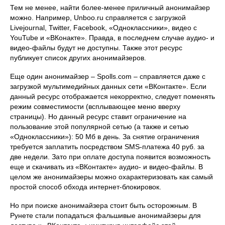
Тем не менее, найти более-менее приличный анонимайзер
можно. Например, Unboo.ru справляется с загрузкой
Livejournal, Twitter, Facebook, «Одноклассники», видео с
YouTube и «ВКонакте». Правда, в последнем случае аудио- и
видео-файлы будут не доступны. Также этот ресурс
публикует список других анонимайзеров.
Еще один анонимайзер – Spolls.com – справляется даже с
загрузкой мультимедийных данных сети «ВКонтакте». Если
данный ресурс отображается некорректно, следует поменять
режим совместимости (всплывающее меню вверху
страницы). Но данный ресурс ставит ограничение на
пользование этой популярной сетью (а также и сетью
«Одноклассники»): 50 Мб в день. За снятие ограничения
требуется заплатить посредством SMS-платежа 40 руб. за
две недели. Зато при оплате доступа появится возможность
еще и скачивать из «ВКонтакте» аудио- и видео-файлы. В
целом же анонимайзеры можно охарактеризовать как самый
простой способ обхода интернет-блокировок.
Но при поиске анонимайзера стоит быть осторожным. В
Рунете стали попадаться фальшивые анонимайзеры для