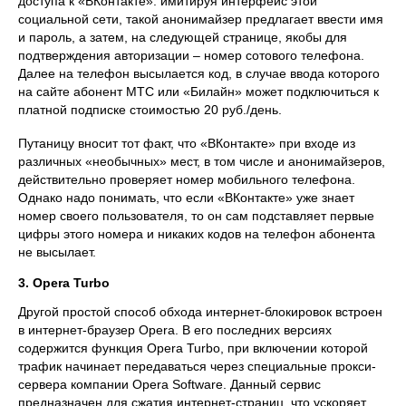
доступа к «ВКонтакте»: имитируя интерфейс этой
социальной сети, такой анонимайзер предлагает ввести имя
и пароль, а затем, на следующей странице, якобы для
подтверждения авторизации – номер сотового телефона.
Далее на телефон высылается код, в случае ввода которого
на сайте абонент МТС или «Билайн» может подключиться к
платной подписке стоимостью 20 руб./день.
Путаницу вносит тот факт, что «ВКонтакте» при входе из
различных «необычных» мест, в том числе и анонимайзеров,
действительно проверяет номер мобильного телефона.
Однако надо понимать, что если «ВКонтакте» уже знает
номер своего пользователя, то он сам подставляет первые
цифры этого номера и никаких кодов на телефон абонента
не высылает.
3. Opera Turbo
Другой простой способ обхода интернет-блокировок встроен
в интернет-браузер Opera. В его последних версиях
содержится функция Opera Turbo, при включении которой
трафик начинает передаваться через специальные прокси-
сервера компании Opera Software. Данный сервис
предназначен для сжатия интернет-страниц, что ускоряет