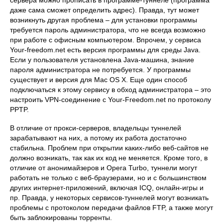
сервера можно прописать в программе-туннеле (программа
даже сама сможет определить адрес). Правда, тут может
возникнуть другая проблема – для установки программы
требуется пароль администратора, что не всегда возможно
при работе с офисным компьютером. Впрочем, у сервиса
Your-freedom.net есть версия программы для среды Java.
Если у пользователя установлена Java-машина, знание
пароля администратора не потребуется. У программы
существует и версия для Mac OS X. Еще один способ
подключаться к этому сервису в обход администратора – это
настроить VPN-соединение с Your-Freedom.net по протоколу
PPTP.
В отличие от прокси-серверов, владельцы туннелей
зарабатывают на них, а потому их работа достаточно
стабильна. Проблем при открытии каких-либо веб-сайтов не
должно возникать, так как их код не меняется. Кроме того, в
отличие от анонимайзеров и Opera Turbo, туннели могут
работать не только с веб-браузерами, но и с большинством
других интернет-приложений, включая ICQ, онлайн-игры и
пр. Правда, у некоторых сервисов-туннелей могут возникать
проблемы с протоколом передачи файлов FTP, а также могут
быть заблокированы торренты.