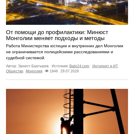
От помощи до профилактики: Минюст
Монголии меняет подходы и методы
Работа Министерства юстиции и внутренних дел Монголии
не ограничивается полицейскими расследованиями и
судебной системой.
Автор: Эрнест Баатырев.
Источник:
Babr24.com
.
Интернет и ИТ
,
Общество
Монголия
1846
29.07.2026