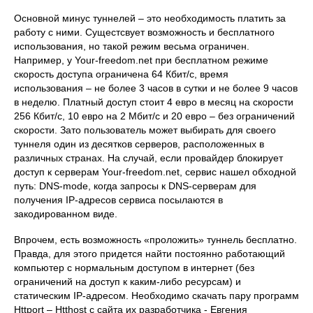
Основной минус туннелей – это необходимость платить за
работу с ними. Сущестсвует возможность и бесплатного
использования, но такой режим весьма ограничен.
Например, у Your-freedom.net при бесплатном режиме
скорость доступа ограничена 64 Кбит/с, время
использования – не более 3 часов в сутки и не более 9 часов
в неделю. Платный доступ стоит 4 евро в месяц на скорости
256 Кбит/с, 10 евро на 2 Мбит/с и 20 евро – без ограничений
скорости. Зато пользователь может выбирать для своего
туннеля один из десятков серверов, расположенных в
различных странах. На случай, если провайдер блокирует
доступ к серверам Your-freedom.net, сервис нашел обходной
путь: DNS-mode, когда запросы к DNS-серверам для
получения IP-адресов сервиса посылаются в
закодированном виде.
Впрочем, есть возможность «проложить» туннель бесплатно.
Правда, для этого придется найти постоянно работающий
компьютер с нормальным доступом в интернет (без
ограничений на доступ к каким-либо ресурсам) и
статическим IP-адресом. Необходимо скачать пару программ
Httport – Htthost с сайта их разработчика - Евгения