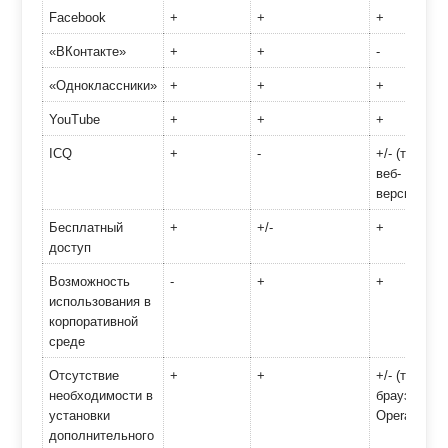
Facebook
+
+
+
«ВКонтакте»
+
+
-
«Одноклассники»
+
+
+
YouTube
+
+
+
ICQ
+
-
+/- (только
веб-
версия)
Бесплатный
+
+/-
+
доступ
Возможность
-
+
+
использования в
корпоративной
среде
Отсутствие
+
+
+/- (только
необходимости в
браузер
установки
Opera)
дополнительного