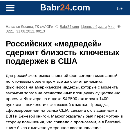
Babr
24
.com
18+
Наталья Лесина, ГК «АЛОР»
©
Babr24.com
Ценные бумаги
Мир
3221
31.08.2012, 00:13
Российских «медведей»
сдержит близость ключевых
поддержек в США
Для российского рынка внешний фон сегодня смешанный,
но ключевым ориентиром все же станет динамика
фьючерсов на американские индексы, которые с момента
закрытия торгов на отечественных площадках существенно
просели. Фьючерс на индекс S&P500 скатился к 1400
пунктам – психологически важной отметки. Просадка,
сформированная на рынке США, связана с оглашенными
ВВП и Бежевой книгой. Макропоказатель был пересмотрен в
сторону повышения, что совпало с прогнозами, а в Бежевой
книге было отмечено умеренное восстановление