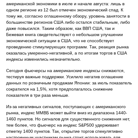
американской экономики в июле и начале августа: лишь в
одном регионе из 12 был отмечен экономический спад. К
тому же, согласно оглашенному обзору, уровень занятости в
большинстве регионов США либо остался стабильным, либо
даже повысился. Таким образом, как ВВП США, так и
Бежевая книга свидетельствуют о небольшом улучшении
экономической ситуации в США, что не способствует
проведению стимулирующих программ. Так, реакция рынка
оказалась умеренно-негативной, а по итогам торгов в США
индексы изменились незначительно.
Сегодня фьючерсы на американские индексы снижаются,
тестируя важные поддержки. Усилило негатив оглашение
данных по розничным продажам Японии: за июль показатель
сократился на 1,5%, хотя предполагалось снижение
показателя в три раза меньше.
Из-за негативных сигналов, поступающих с американского
рынка, индекс ММВБ может выйти вниз из диапазона 1440-
1460 пунктов. Но сигналов для существенного снижения нет,
тем более, что фьючерс на индекс S&P500 удерживает
отметку 1400 пунктов. Так, открытие торгов спекулятивно
настроенным участникам рынка стоит использовать для