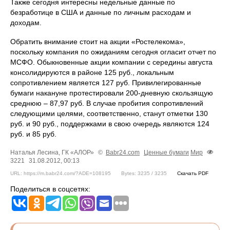
Также сегодня интересны недельные данные по
безработице в США и данные по личным расходам и
доходам.
Обратить внимание стоит на акции «Ростелекома»,
поскольку компания по ожиданиям сегодня огласит отчет по
МСФО. Обыкновенные акции компании с середины августа
консолидируются в районе 125 руб., локальным
сопротивлением является 127 руб. Привилегированные
бумаги накануне протестировали 200-дневную скользящую
среднюю – 87,97 руб. В случае пробития сопротивлений
следующими целями, соответственно, станут отметки 130
руб. и 90 руб., поддержками в свою очередь являются 124
руб. и 85 руб.
Наталья Лесина, ГК «АЛОР»
©
Babr24.com
Ценные бумаги
Мир
3221
31.08.2012, 00:13
URL: https://m.babr24.com/?ADE=108195
Bytes: 3235 / 3235
Скачать PDF
Поделиться в соцсетях: