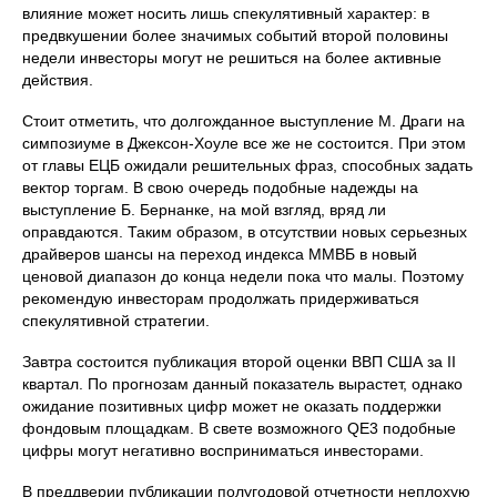
влияние может носить лишь спекулятивный характер: в
предвкушении более значимых событий второй половины
недели инвесторы могут не решиться на более активные
действия.
Стоит отметить, что долгожданное выступление М. Драги на
симпозиуме в Джексон-Хоуле все же не состоится. При этом
от главы ЕЦБ ожидали решительных фраз, способных задать
вектор торгам. В свою очередь подобные надежды на
выступление Б. Бернанке, на мой взгляд, вряд ли
оправдаются. Таким образом, в отсутствии новых серьезных
драйверов шансы на переход индекса ММВБ в новый
ценовой диапазон до конца недели пока что малы. Поэтому
рекомендую инвесторам продолжать придерживаться
спекулятивной стратегии.
Завтра состоится публикация второй оценки ВВП США за II
квартал. По прогнозам данный показатель вырастет, однако
ожидание позитивных цифр может не оказать поддержки
фондовым площадкам. В свете возможного QE3 подобные
цифры могут негативно восприниматься инвесторами.
В преддверии публикации полугодовой отчетности неплохую