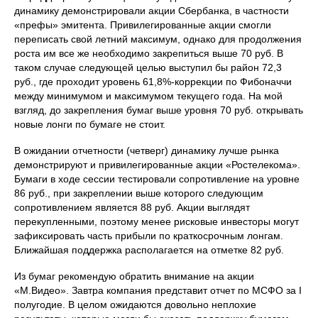
динамику демонстрировали акции Сбербанка, в частности
«префы» эмитента. Привилегированные акции смогли
переписать свой летний максимум, однако для продолжения
роста им все же необходимо закрепиться выше 70 руб. В
таком случае следующей целью выступил бы район 72,3
руб., где проходит уровень 61,8%-коррекции по Фибоначчи
между минимумом и максимумом текущего года. На мой
взгляд, до закрепления бумаг выше уровня 70 руб. открывать
новые лонги по бумаге не стоит.
В ожидании отчетности (четверг) динамику лучше рынка
демонстрируют и привилегированные акции «Ростелекома».
Бумаги в ходе сессии тестировали сопротивление на уровне
86 руб., при закреплении выше которого следующим
сопротивлением является 88 руб. Акции выглядят
перекупленными, поэтому менее рисковые инвесторы могут
зафиксировать часть прибыли по краткосрочным лонгам.
Ближайшая поддержка располагается на отметке 82 руб.
Из бумаг рекомендую обратить внимание на акции
«М.Видео». Завтра компания представит отчет по МСФО за I
полугодие. В целом ожидаются довольно неплохие