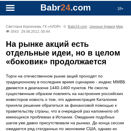
Babr
24
.com
18+
Светлана Корзенева, ГК «АЛОР»
©
Babr24.com
Ценные бумаги
Мир
3543
29.08.2012, 00:44
На рынке акций есть
отдельные идеи, но в целом
«боковик» продолжается
Торги на отечественном рынке акций проходят по
традиционному в последнее время сценарию - индекс ММВБ
движется в диапазоне 1440-1460 пунктов. Не смогла
существенным образом повлиять на настроения российских
инвесторов новость о том, что администрация Каталонии
приняла решение обратиться за финансовой помощью к
правительству страны, что в очередной раз напомнило об
имеющихся проблемах в Испании. Ожидания подобных
шагов уже давно присутствовали на рынках. До конца сессии
ожидается ряд статданных по экономике США, однако их