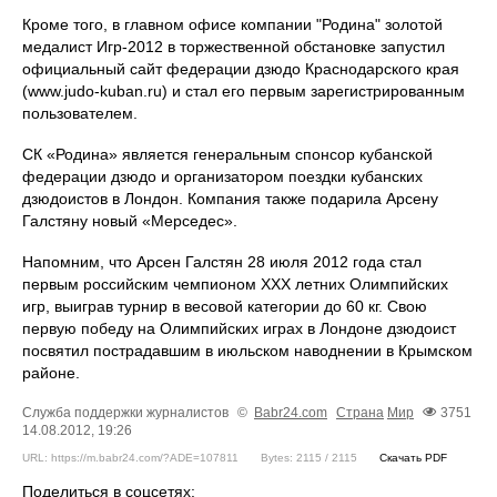
Кроме того, в главном офисе компании "Родина" золотой
медалист Игр-2012 в торжественной обстановке запустил
официальный сайт федерации дзюдо Краснодарского края
(www.judo-kuban.ru) и стал его первым зарегистрированным
пользователем.
СК «Родина» является генеральным спонсор кубанской
федерации дзюдо и организатором поездки кубанских
дзюдоистов в Лондон. Компания также подарила Арсену
Галстяну новый «Мерседес».
Напомним, что Арсен Галстян 28 июля 2012 года стал
первым российским чемпионом XXX летних Олимпийских
игр, выиграв турнир в весовой категории до 60 кг. Свою
первую победу на Олимпийских играх в Лондоне дзюдоист
посвятил пострадавшим в июльском наводнении в Крымском
районе.
Служба поддержки журналистов
©
Babr24.com
Страна
Мир
3751
14.08.2012, 19:26
URL: https://m.babr24.com/?ADE=107811
Bytes: 2115 / 2115
Скачать PDF
Поделиться в соцсетях: