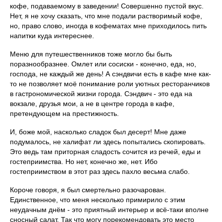
кофе, подаваемому в заведении! Совершенно пустой вкус.
Нет, я не хочу сказать, что мне подали растворимый кофе,
но, право слово, иногда в кофематах мне приходилось пить
напитки куда интереснее.
Меню для путешественников тоже могло бы быть
поразнообразнее. Омлет или сосиски - конечно, еда, но,
господа, не каждый же день! А сэндвичи есть в кафе мне как-
то не позволяет моё понимание роли уютных ресторанчиков
в гастрономической жизни города. Сэндвич - это еда на
вокзале, друзья мои, а не в центре города в кафе,
претендующем на престижность.
И, боже мой, насколько сладок был десерт! Мне даже
подумалось, не халифат ли здесь попытались скопировать.
Это ведь там приторная сладость сочится из речей, еды и
гостеприимства. Но нет, конечно же, нет. Ибо
гостеприимством в этот раз здесь пахло весьма слабо.
Короче говоря, я был смертельно разочарован.
Единственное, что меня несколько примирило с этим
неудачным днём - это приятный интерьер и всё-таки вполне
сносный салат. Так что могу порекомендовать это место