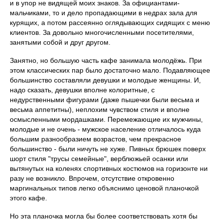
и в упор не видящей моих знаков. За официантами-
мальчиками, то и дело пропадающими в недрах зала для
курящих, а потом рассеянно оглядывающих сидящих с меню
клиентов. За довольно многочисленными посетителями,
занятыми собой и друг другом.
Занятно, но большую часть кафе занимала молодёжь. При
этом классических пар было достаточно мало. Подавляющее
большинство составляли девушки и молодые женщины. И,
надо сказать, девушки вполне колоритные, с
недурственными фигурами (даже пышечки были весьма и
весьма аппетитны), неплохим чувством стиля и вполне
осмысленными мордашками. Перемежающие их мужчины,
молодые и не очень - мужское население отличалось куда
большим разнообразием возрастов, чем прекрасное
большинство - были ничуть не хуже. Пивных брюшек поверх
шорт стиля "трусы семейные", верблюжьей осанки или
вытянутых на коленях спортивных костюмов на горизонте ни
разу не возникло. Впрочем, отсутствие откровенно
маргинальных типов легко объяснимо ценовой планочкой
этого кафе.
Но эта планочка могла бы более соответствовать хотя бы