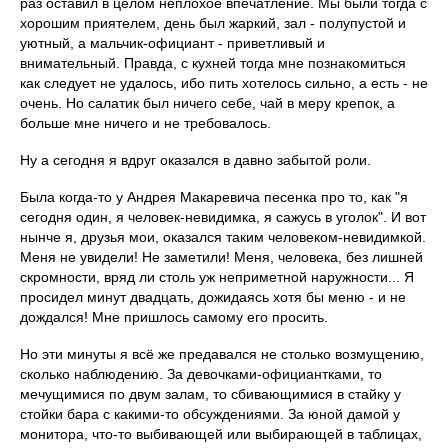
раз оставил в целом неплохое впечатление. Мы были тогда с
хорошим приятелем, день был жаркий, зал - полупустой и
уютный, а мальчик-официант - приветливый и
внимательный. Правда, с кухней тогда мне познакомиться
как следует не удалось, ибо пить хотелось сильно, а есть - не
очень. Но салатик был ничего себе, чай в меру крепок, а
больше мне ничего и не требовалось.
Ну а сегодня я вдруг оказался в давно забытой роли.
Была когда-то у Андрея Макаревича песенка про то, как "я
сегодня один, я человек-невидимка, я сажусь в уголок". И вот
нынче я, друзья мои, оказался таким человеком-невидимкой.
Меня не увидели! Не заметили! Меня, человека, без лишней
скромности, вряд ли столь уж неприметной наружности... Я
просидел минут двадцать, дожидаясь хотя бы меню - и не
дождался! Мне пришлось самому его просить.
Но эти минуты я всё же предавался не столько возмущению,
сколько наблюдению. За девочками-официантками, то
мечущимися по двум залам, то сбивающимися в стайку у
стойки бара с какими-то обсуждениями. За юной дамой у
монитора, что-то выбивающей или выбирающей в таблицах,