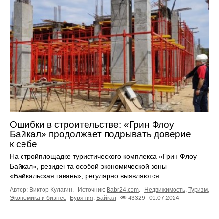
Ошибки в строительстве: «Грин Флоу
Байкал» продолжает подрывать доверие
к себе
На стройплощадке туристического комплекса «Грин Флоу
Байкал», резидента особой экономической зоны
«Байкальская гавань», регулярно выявляются ...
Автор: Виктор Кулагин.
Источник:
Babr24.com
.
Недвижимость
,
Туризм
,
Экономика и бизнес
Бурятия
,
Байкал
43329
01.07.2024