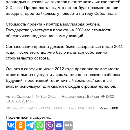
площадью в несколько гектаров в стиле казачьих крепостей
XIX века. Предполагалось, что острог будет размещен при
въезде в город Байкальск, у поворота на гору Соболиная.
Стоимость проекта - полтора миллиарда рублей.
Государство участвует в проекте на 20% его стоимости,
обеспечивая подведение коммуникаций.
Согласование проекта должно было завершиться в мае 2011
года. После этого должно было начаться собственно
строительство острога.
Однако к середине июля 2012 года предполагаемое место
строительства пустует и лишь частично огорожено забором.
Будуший "престижный гостиничный комплекс" местные
власти используют для свалки отходов стройматериалов.
Артур Скальский
©
Babr24.com
Недвижимость
Байкал
8432
18.07.2012, 14:08
URL: https://m.babr24.com/?ADE=107240
Bytes: 1008 / 1008
Скачать PDF
Поделиться в соцсетях: