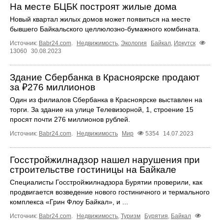
На месте БЦБК построят жилые дома
Новый квартал жилых домов может появиться на месте
бывшего Байкальского целлюлозно-бумажного комбината.
Источник:
Babr24.com
.
Недвижимость
,
Экология
Байкал
,
Иркутск
13060
30.08.2023
Здание Сбербанка в Красноярске продают
за ₽276 миллионов
Один из филиалов Сбербанка в Красноярске выставлен на
торги. За здание на улице Телевизорной, 1, строение 15
просят почти 276 миллионов рублей.
Источник:
Babr24.com
.
Недвижимость
Мир
5354
14.07.2023
Госстройжилнадзор нашел нарушения при
строительстве гостиницы на Байкале
Специалисты Госстройжилнадзора Бурятии проверили, как
продвигается возведение нового гостиничного и термального
комплекса «Грин Флоу Байкал», и ...
Источник:
Babr24.com
.
Недвижимость
,
Туризм
Бурятия
,
Байкал