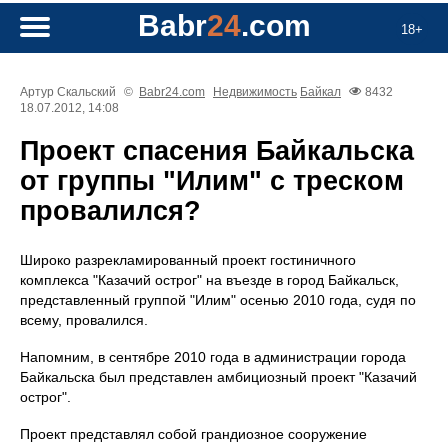
Babr
24
.com
18+
Артур Скальский
©
Babr24.com
Недвижимость
Байкал
8432
18.07.2012, 14:08
Проект спасения Байкальска
от группы "Илим" с треском
провалился?
Широко разрекламированный проект гостиничного
комплекса "Казачий острог" на въезде в город Байкальск,
представленный группой "Илим" осенью 2010 года, судя по
всему, провалился.
Напомним, в сентябре 2010 года в администрации города
Байкальска был представлен амбициозный проект "Казачий
острог".
Проект представлял собой грандиозное сооружение