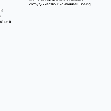
сотрудничество с компанией Boeing
18
а
оль» в