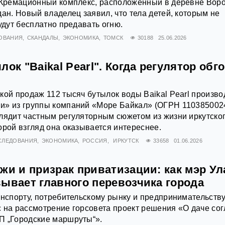
. Кремационный комплекс, расположенный в деревне Вор
дан. Новый владелец заявил, что тела детей, которым не
удут бесплатно предавать огню.
ОВАНИЯ
СКАНДАЛЫ
ЭКОНОМИКА
ТОМСК
30188
25.06.2026
лок "Baikal Pearl". Когда регулятор обг
кой продаж 112 тысяч бутылок воды Baikal Pearl произво
и» из группы компаний «Море Байкал» (ОГРН 110385002
лядит частным регуляторным сюжетом из жизни иркутско
орой взгляд она оказывается интереснее.
СЛЕДОВАНИЯ
ЭКОНОМИКА
РОССИЯ
ИРКУТСК
33658
01.06.2026
жи и призрак приватизации: как мэр Ул
вывает главного перевозчика города
анспорту, потребительскому рынку и предпринимательств
 на рассмотрение горсовета проект решения «О даче со
П „Городские маршруты“».