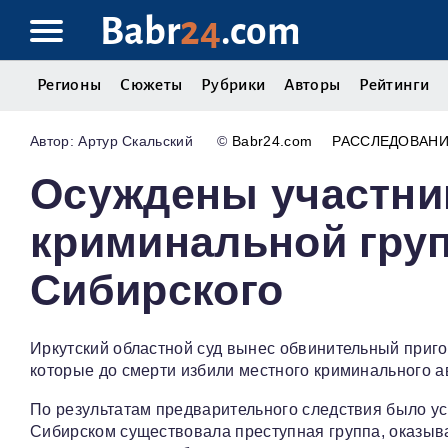
Babr
24
.com
Регионы
Сюжеты
Рубрики
Авторы
Рейтинги
Артур Скальский
©
Babr24.com
РАССЛЕДОВАН
Осуждены участни
криминальной груп
Сибирского
Иркутский областной суд вынес обвинительный приго
которые до смерти избили местного криминального а
По результатам предварительного следствия было уст
Сибирском существовала преступная группа, оказыв