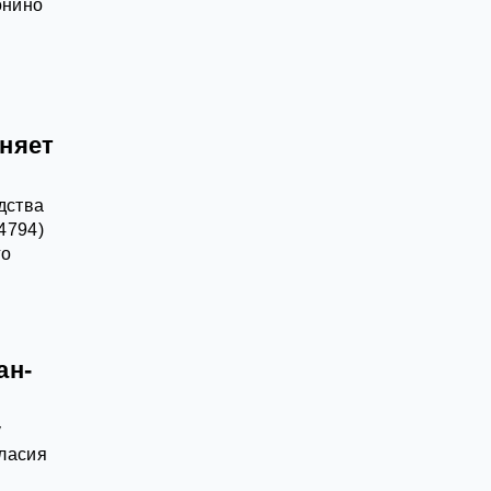
онино
оняет
дства
4794)
го
ан-
у
гласия