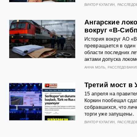
ВИКТОР КУЛАГИН
РАССЛЕДО
Ангарские локо
вокруг «В-Сиб
История вокруг АО «
превращается в один
области последних лет
актами допуска локом
АННА МОЛЬ
РАССЛЕДОВАНИ
Третий мост в 
15 апреля на правит
Коркин пообещал сдат
собравшихся, что лич
торги уже запущены.
ВИКТОР КУЛАГИН
РАССЛЕДО