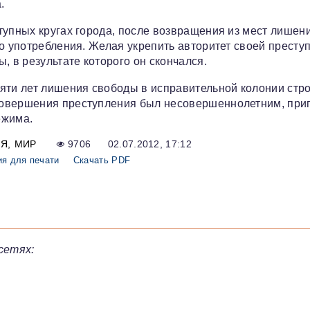
.
тупных кругах города, после возвращения из мест лишен
го употребления. Желая укрепить авторитет своей престу
, в результате которого он скончался.
яти лет лишения свободы в исправительной колонии стро
совершения преступления был несовершеннолетним, при
ежима.
ИЯ
МИР
9706
02.07.2012, 17:12
ия для печати
Скачать PDF
сетях: