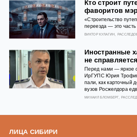
Кто строит пут
фаворитов мэр
«Строительство путеп
переезда — это часть
ВИКТОР КУЛАГИН
РАССЛЕДО
Иностранные х
не справляетс
Перед нами — яркое 
ИрГУПС Юрия Трофим
пали, как карточный
вузов Росжелдора едв
МИХАИЛ БЛОМБЕРГ
РАССЛЕ
ЛИЦА СИБИРИ