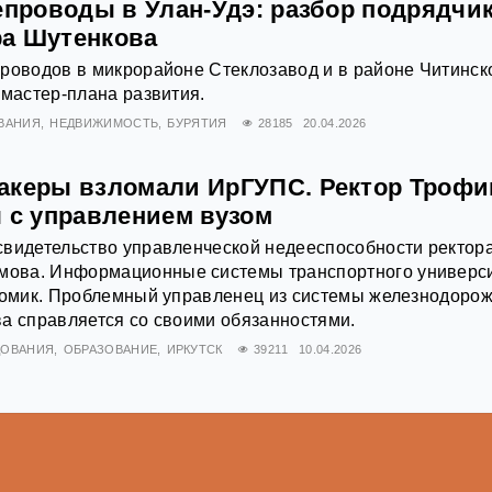
епроводы в Улан-Удэ: разбор подрядчи
а Шутенкова
роводов в микрорайоне Стеклозавод и в районе Читинск
 мастер-плана развития.
ВАНИЯ
НЕДВИЖИМОСТЬ
БУРЯТИЯ
28185
20.04.2026
акеры взломали ИрГУПС. Ректор Троф
я с управлением вузом
свидетельство управленческой недееспособности ректор
ова. Информационные системы транспортного универс
 домик. Проблемный управленец из системы железнодоро
а справляется со своими обязанностями.
ДОВАНИЯ
ОБРАЗОВАНИЕ
ИРКУТСК
39211
10.04.2026