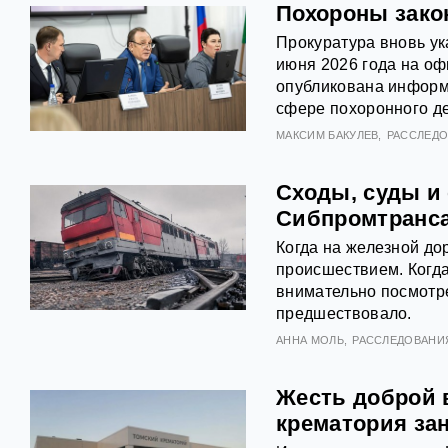
Похороны закон
Прокуратура вновь ук
июня 2026 года на оф
опубликована информа
сфере похоронного де
МАКСИМ БАКУЛЕВ
РАССЛЕД
Сходы, суды и
Сибпромтранса
Когда на железной до
происшествием. Когда
внимательно посмотрет
предшествовало.
АННА МОЛЬ
РАССЛЕДОВАНИ
Жесть доброй 
крематория за