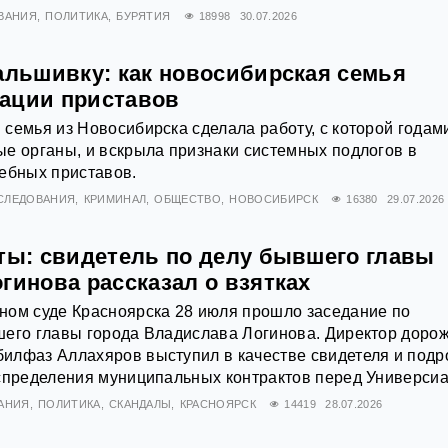
ВАНИЯ
ПОЛИТИКА
БУРЯТИЯ
18998
30.07.2026
фальшивку: как новосибирская семья
ации приставов
семья из Новосибирска сделала работу, с которой годам
е органы, и вскрыла признаки системных подлогов в
ебных приставов.
СЛЕДОВАНИЯ
КРИМИНАЛ
ОБЩЕСТВО
НОВОСИБИРСК
16380
29.07.2026
кты: свидетель по делу бывшего главы
гинова рассказал о взятках
ном суде Красноярска 28 июля прошло заседание по
шего главы города Владислава Логинова. Директор доро
илфаз Аллахяров выступил в качестве свидетеля и подр
спределения муниципальных контрактов перед Универсиа
АНИЯ
ПОЛИТИКА
СКАНДАЛЫ
КРАСНОЯРСК
14419
28.07.2026