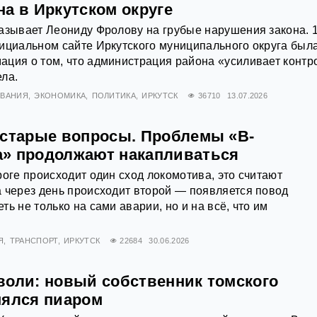
а в Иркутском округе
азывает Леониду Фролову на грубые нарушения закона. 
ициальном сайте Иркутского муниципального округа был
ция о том, что администрация района «усиливает контр
ла.
ОВАНИЯ
ЭКОНОМИКА
ПОЛИТИКА
ИРКУТСК
36710
13.07.2026
 старые вопросы. Проблемы «В-
» продолжают накапливаться
роге происходит один сход локомотива, это считают
 через день происходит второй — появляется повод
ь не только на сами аварии, но и на всё, что им
Я
ТРАНСПОРТ
ИРКУТСК
22684
30.06.2026
воли: новый собственник томского
нялся пиаром