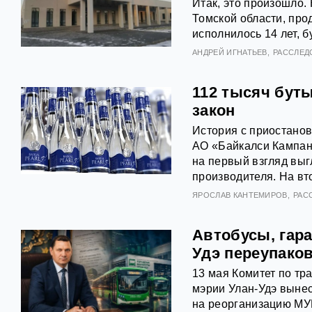
Итак, это произошло
Томской области, про
исполнилось 14 лет, б
АНДРЕЙ ИГНАТЬЕВ
РАССЛЕД
112 тысяч буты
закон
История с приостанов
АО «Байкалси Кампан
на первый взгляд выг
производителя. На вт
ЯРОСЛАВ КАНТЕМИРОВ
РАС
Автобусы, гара
Удэ переупако
13 мая Комитет по тр
мэрии Улан-Удэ вынес
на реорганизацию МУ