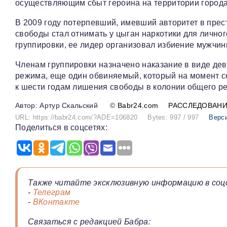
осуществляющим сбыт героина на территории города
В 2009 году потерпевший, имевший авторитет в прес
свободы стал отнимать у цыган наркотики для лично
группировки, ее лидер организовал избиение мужчины
Членам группировки назначено наказание в виде дев
режима, еще один обвиняемый, который на момент 
к шести годам лишения свободы в колонии общего р
Артур Скальский
©
Babr24.com
РАССЛЕДОВАН
URL: https://babr24.com/?ADE=106820
Bytes: 997 / 997
Верс
Поделиться в соцсетях:
Также читайте эксклюзивную информацию в соц
-
Телеграм
-
ВКонтакте
Связаться с редакцией Бабра: