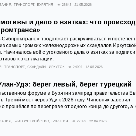
ВАНИЯ
ТРАНСПОРТ
БУРЯТИЯ
28643
21.05.2026
мотивы и дело о взятках: что происход
промтранса»
В-Сибпромтранс» продолжает раскручиваться и постепен
 из самых громких железнодорожных скандалов Иркутско
. Начиналось всё с уголовного дела о взятках за подписи
отивов к эксплуатации.
Я
ТРАНСПОРТ
СКАНДАЛЫ
ИРКУТСК
24001
13.05.2026
Улан-Удэ: берег левый, берег турецкий
ельственном форуме в Бурятии зампред правительства Ев
ь Третий мост через Уду к 2028 году. Чиновник заверил
но прошёлся по переправе от одного конца до другого, а
ВАНИЯ
БЛАГОУСТРОЙСТВО
БУРЯТИЯ
27099
22.04.2026