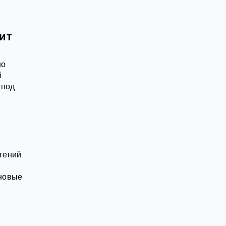
ит
но
й
 под
гений
 новые