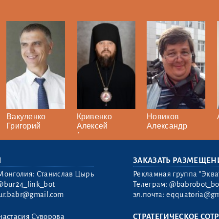
Вакуленко
Кривенко
Новиков
Григорий
Алексей
Александр
(епископ
Николай)
Ы
ЗАКАЗАТЬ РАЗМЕЩЕН
Монголия: Станислав Цырь
Рекламная группа "Эква
@bur24_link_bot
Телеграм:
@babrobot_bo
ur.babr@gmail.com
эл.почта:
eqquatoria@gm
настасия Суворова
СТРАТЕГИЧЕСКОЕ СОТ