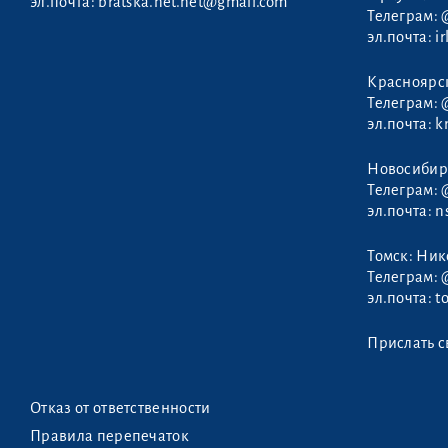
эл.почта:
bratska.net.net@gmail.com
Телеграм:
эл.почта:
i
Красноярс
Телеграм:
Бычков Игорь
эл.почта:
k
Новосибир
Телеграм:
эл.почта:
n
Томск: Ни
Телеграм:
эл.почта:
t
Прислать с
Отказ от ответственности
Правила перепечаток