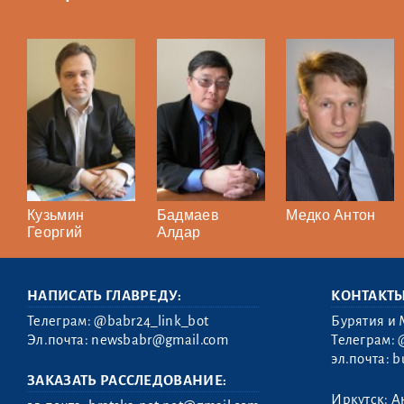
Кузьмин
Бадмаев
Медко Антон
Георгий
Алдар
НАПИСАТЬ ГЛАВРЕДУ:
КОНТАКТ
Телеграм:
@babr24_link_bot
Бурятия и 
Эл.почта:
newsbabr@gmail.com
Телеграм:
эл.почта:
b
ЗАКАЗАТЬ РАССЛЕДОВАНИЕ:
Иркутск: А