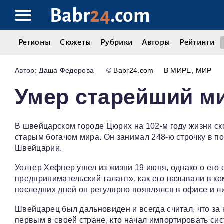
Babr
24
.com
Регионы
Сюжеты
Рубрики
Авторы
Рейтинги
Даша Федорова
©
Babr24.com
В МИРЕ
МИР
Умер старейший м
В швейцарском городе Цюрих на 102-м году жизни с
старым богачом мира. Он занимал 248-ю строчку в п
Швейцарии.
Уолтер Хефнер ушел из жизни 19 июня, однако о его 
предпринимательский талант», как его называли в к
последних дней он регулярно появлялся в офисе и л
Швейцарец был дальновиден и всегда считал, что за
первым в своей стране, кто начал импортировать си