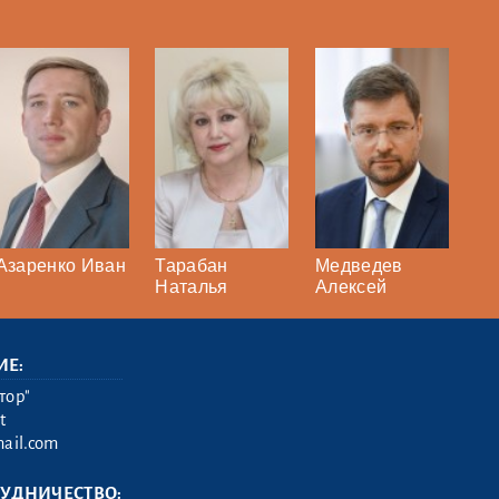
Азаренко Иван
Тарабан
Медведев
Наталья
Алексей
ИЕ:
тор"
t
ail.com
РУДНИЧЕСТВО: