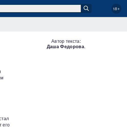
18+
Автор текста:
Даша Федорова
.
м
ам
стал
т его