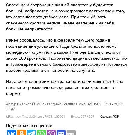
Спасение и сохранение жизней является у буддистов
большой добродетелью и вознаграждает долголетием того,
кто совершает это доброе дело. При этом убивать
спасенного кролика нельзя, иначе навлечешь на себя
большие неприятности.
Ранее сообщалось, что в феврале текущего года - в
последние дни уходящего Года Кролика по восточному
календарю - служители дацана Ринпоче Багша спасли от
забоя 160 кроликов. Настоятелю дацана стало известно, что
в Приангарье в связи с банкротством зверофермы готовятся
к забою кролики, и он попросил их выкупить.
Из-за сложностей зимней транспортировки животных было
оплачено трехмесячное содержание этих кроликов на
ферме.
Артур Скальский
©
Интерфакс
Религия
Мир
3562
14.05.2012,
11:48
URL: https://m.babr24.com/?ADE=105608
Bytes: 957 / 957
Скачать PDF
Поделиться в соцсетях: