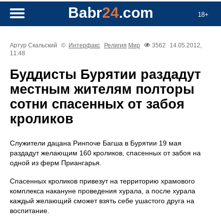
Babr
24
.com
18+
Артур Скальский
©
Интерфакс
Религия
Мир
3562
14.05.2012,
11:48
Буддисты Бурятии раздадут
местным жителям полторы
сотни спасенных от забоя
кроликов
Служители дацана Ринпоче Багша в Бурятии 19 мая
раздадут желающим 160 кроликов, спасенных от забоя на
одной из ферм Приангарья.
Спасенных кроликов привезут на территорию храмового
комплекса накануне проведения хурала, а после хурала
каждый желающий сможет взять себе ушастого друга на
воспитание.