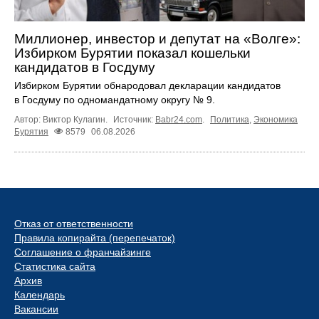
Миллионер, инвестор и депутат на «Волге»:
Избирком Бурятии показал кошельки
кандидатов в Госдуму
Избирком Бурятии обнародовал декларации кандидатов
в Госдуму по одномандатному округу № 9.
Автор: Виктор Кулагин.
Источник:
Babr24.com
.
Политика
,
Экономика
Бурятия
8579
06.08.2026
Отказ от ответственности
Правила копирайта (перепечаток)
Соглашение о франчайзинге
Статистика сайта
Архив
Календарь
Вакансии