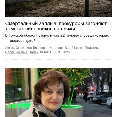
Смертельный заплыв: прокуроры загоняют
томских чиновников на пляжи
В Томской области утонули уже 22 человека, среди которых
— шестеро детей.
Автор: Октябрина Тихонова.
Источник:
Babr24.com
.
Политика
,
Происшествия
Томск
6811
06.08.2026