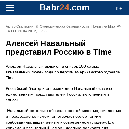
Babr
24
.com
18+
Артур Скальский
©
Экономическая безопасность
Политика
Мир
14030
20.04.2012, 13:55
Алексей Навальный
представил Россию в Time
Алексей Навальный включен в список 100 самых
влиятельных людей года по версии американского журнала
Time.
Российский блогер и оппозиционер Навальный оказался
единственным представителем России, включенным в
список.
"Навальный не только обладает настойчивостью, смелостью
и профессионализмом, он отвечает более тонким
требованиям, выдвигаемым к современному лидеру. Его
харизма и язвительный юмор идеально подходят для