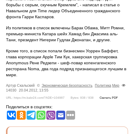
борьбы с серым, скучным Кремлем", - написал в статье о
Навальном для Time лидер Объединенного гражданского
фронта Гарри Каспаров.
Из политиков в список включены Барак Обама, Митт Ромни,
премьер-министа Катара шейх Хамад бин Джасима аль-
Тани, президент Нигерии Гудлак Джонатан, и другие.
Кроме того, в список попали бизнесмен Уоррен Баффет,
глава корпорации Apple Тим Кук, хакерская группировка
Anonymous Рене Редзепи - шеф-повар копенгагенского
ресторана Noma, два года подряд признающегося лучшим в
мире.
Артур Скальский
©
Экономическая безопасность
Политика
Мир
14030
20.04.2012, 13:55
URL: https://m.babr24.com/?ADE=104987
Bytes: 938 / 938
Скачать PDF
Поделиться в соцсетях: