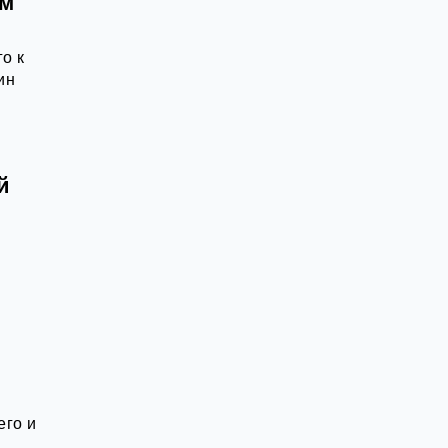
ём
о к
ин
й
его и