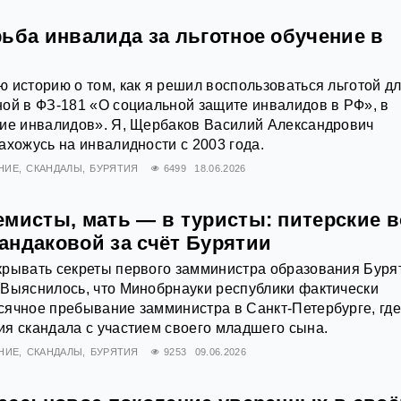
ьба инвалида за льготное обучение в
 историю о том, как я решил воспользоваться льготой д
ой в ФЗ‑181 «О социальной защите инвалидов в РФ», в
ние инвалидов». Я, Щербаков Василий Александрович
ахожусь на инвалидности с 2003 года.
НИЕ
СКАНДАЛЫ
БУРЯТИЯ
6499
18.06.2026
емисты, мать — в туристы: питерские 
андаковой за счёт Бурятии
крывать секреты первого замминистра образования Буря
 Выяснилось, что Минобрнауки республики фактически
ячное пребывание замминистра в Санкт-Петербурге, где
я скандала с участием своего младшего сына.
НИЕ
СКАНДАЛЫ
БУРЯТИЯ
9253
09.06.2026