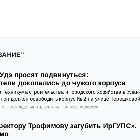
ВАНИЕ"
-Удэ просят подвинуться:
тели докопались до чужого корпуса
в техникума строительства и городского хозяйства в Улан
ря он должен освободить корпус № 2 на улице Терешковой,
НИЕ
РАССЛЕДОВАНИЯ
БУРЯТИЯ
7052
05.08.2026
 ректору Трофимову загубить ИрГУПС».
ьмо