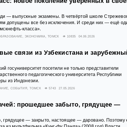
асс: новое поколение уверенных в сво
еди — выпускные экзамены. В четвёртой школе Стрежевог
м допущены все без исключения. И среди них — ещё од
мскнефть-класса».
ОБРАЗОВАНИЕ
ЭКОНОМИКА
ТОМСК
10835
04.06.2026
овые связи из Узбекистана и зарубежны
кий госуниверситет посетили не только представители
арственного педагогического университета Республики
еры из Индонезии.
АНИЕ
СОБЫТИЯ
ТОМСК
5743
27.05.2026
рачей: прошедшее забыто, грядущее —
 грядущее — закрыто, настоящее — даровано. Поэтому 
за из мультфильма «Кунг-фу Панда» (2008 год) Власти