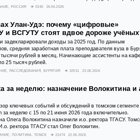
АНИЕ
РОССИЯ
5340
26.06.2026
зах Улан-Удэ: почему «цифровые»
У и ВСГУТУ стоят вдвое дороже учёных
и задекларировали доходы за 2025 год. По данным
лов, средняя заработная плата преподавателя вуза в Бур
6 тысячи рублей в месяц. Начинающие ассистенты на каф
ло 25 тысяч рублей.
НИЕ
РАССЛЕДОВАНИЯ
БУРЯТИЯ
32531
23.06.2026
а за неделю: назначение Волокитина и 
зор ключевых событий и обсуждений в томском сегменте
 за неделю с 15 по 21 июня 2026 года включительно.
а Олега Волокитина назначили и.о. ректора ТГАСУ. Томс
И.о. ректора ТГАСУ стал Олег Волокитин.
АНИЕ
ПОЛИТИКА
ТОМСК
21474
22.06.2026