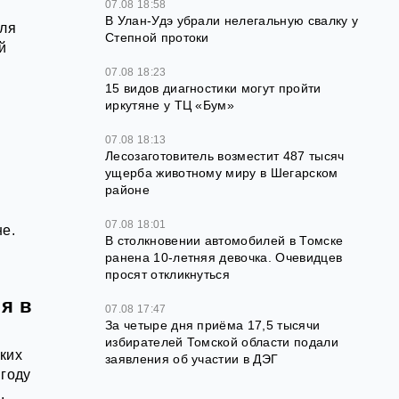
07.08 18:58
В Улан-Удэ убрали нелегальную свалку у
юля
Степной протоки
й
07.08 18:23
15 видов диагностики могут пройти
иркутяне у ТЦ «Бум»
07.08 18:13
Лесозаготовитель возместит 487 тысяч
ущерба животному миру в Шегарском
районе
07.08 18:01
не.
В столкновении автомобилей в Томске
ранена 10-летняя девочка. Очевидцев
просят откликнуться
я в
07.08 17:47
За четыре дня приёма 17,5 тысячи
избирателей Томской области подали
ских
заявления об участии в ДЭГ
 году
.