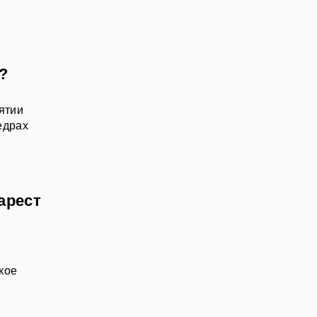
?
ятии
едрах
арест
кое