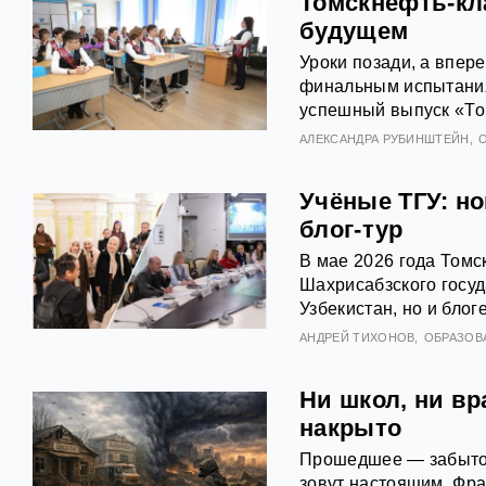
Томскнефть-кл
будущем
Уроки позади, а впер
финальным испытания
успешный выпуск «То
АЛЕКСАНДРА РУБИНШТЕЙН
Учёные ТГУ: н
блог-тур
В мае 2026 года Томс
Шахрисабзского госуд
Узбекистан, но и блог
АНДРЕЙ ТИХОНОВ
ОБРАЗОВ
Ни школ, ни в
накрыто
Прошедшее — забыто,
зовут настоящим. Фра