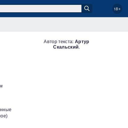
18+
Автор текста:
Артур
Скальский
.
ам
анные
ное)