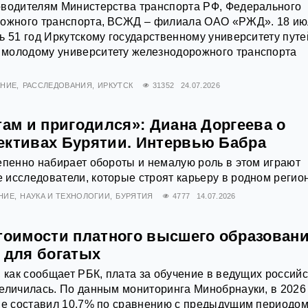
оводителям Министерства транспорта РФ, Федерального
рожного транспорта, ВСЖД – филиала ОАО «РЖД». 18 и
ь 51 год Иркутскому государственному университету путе
молодому университету железнодорожного транспорта
АНИЕ
РАССЛЕДОВАНИЯ
ИРКУТСК
31352
24.07.2026
там и пригодился»: Диана Доргеева о
ективах Бурятии. Интервью Бабра
епенно набирает обороты и немалую роль в этом играют
исследователи, которые строят карьеру в родном регио
НИЕ
НАУКА И ТЕХНОЛОГИИ
БУРЯТИЯ
4777
14.07.2026
стоимости платного высшего образовани
 для богатых
, как сообщает РБК, плата за обучение в ведущих россий
еличилась. По данным мониторинга Минобрнауки, в 2026
не составил 10,7% по сравнению с предыдущим периодом