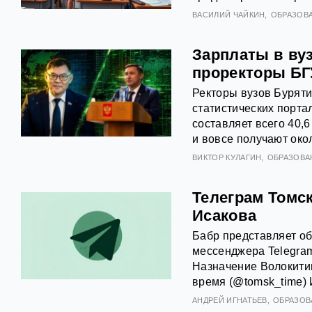
ВАСИЛИЙ ЧАЙКИН
ОБРАЗОВ
Зарплаты в ву
проректоры БГ
Ректоры вузов Буряти
статистических порта
составляет всего 40,
и вовсе получают око
ВИКТОР КУЛАГИН
ОБРАЗОВА
Телеграм Томск
Исакова
Бабр представляет об
мессенджера Telegram
Назначение Волокитин
время (@tomsk_time) 
АНДРЕЙ ИГНАТЬЕВ
ОБРАЗОВ