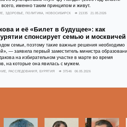
 всего, именно таким принципом и живут.
ИЕ
ЗДОРОВЬЕ
ПОЛИТИКА
НОВОСИБИРСК
21335
21.05.2026
ова и её «Билет в будущее»: как
урятии спонсирует семью и москвичей
Годом семьи, поэтому такие важные решения необходимо
ёй», — заявила первый заместитель министра образован
акова на избирательном участке в марте во время
в, на которые она явилась с мужем.
НИЕ
РАССЛЕДОВАНИЯ
БУРЯТИЯ
37546
06.05.2026