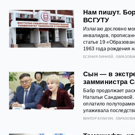
Нам пишут. Бор
ВСГУТУ
Излагаю дословно мою
инвалидов, прописанн
статье 19 «Образова
1963 года рождения н
ЕСЕНИЯ ЛИННЕЙ
ОБРАЗОВА
Сын — в экстр
замминистра С
Бабр продолжает рас
Натальи Сандаковой.
оплатило полуторамес
улаживала последстви
ВИКТОР КУЛАГИН
ОБРАЗОВА