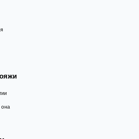
ля
вояжи
тии
 она