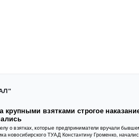
АЛ"
а крупными взятками строгое наказани
чались
елу о взятках, которые предприниматели вручали бывше
ка новосибирского ТУАД Константину Громенко, началис