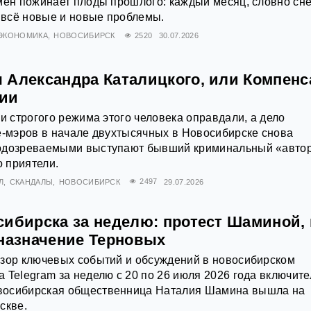
смен пожинает плоды прошлого: каждый месяц, словно с
т всё новые и новые проблемы.
ЭКОНОМИКА
НОВОСИБИРСК
2520
30.07.2026
 Александра Каталицкого, или Компен
нии
ии строгого режима этого человека оправдали, а дело
е-мэров в начале двухтысячных в Новосибирске снова
одозреваемыми выступают бывший криминальный «автор
о приятели.
Л
СКАНДАЛЫ
НОВОСИБИРСК
2497
29.07.2026
сибирска за неделю: протест Шаминой, 
 назначение Терновых
бзор ключевых событий и обсуждений в новосибирском
 Telegram за неделю с 20 по 26 июля 2026 года включите
восибирская общественница Наталия Шамина вышла на
скве.