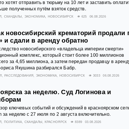
о хотят отправить в тюрьму на 10 лет и заставить оплати
ьше полученных путём взяток средств.
Л
СКАНДАЛЫ
ЭКОНОМИКА
НОВОСИБИРСК
625
06.08.2026
как новосибирский крематорий продали 
 и сдали в аренду обратно
следство новосибирского «владельца империи смерти»
ционный комплекс, который стоит более 100 миллионов
его за 4,65 миллиона, а затем передан продавцу в аренду
Бориса Якушина разбирался Бабр.
Л
РАССЛЕДОВАНИЯ
ЭКОНОМИКА
НОВОСИБИРСК
3033
06.08.2026
оярска за неделю. Суд Логинова и
ыборам
зор ключевых событий и обсуждений в красноярском сег
 за неделю с 27 июля по 2 августа включительно.
Л
ПОЛИТИКА
СКАНДАЛЫ
КРАСНОЯРСК
8389
03.08.2026