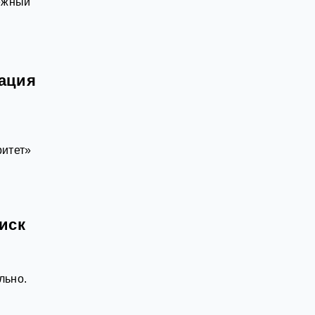
нежный
сация
итет»
иск
льно.