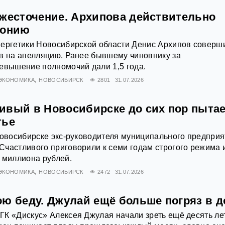
ужесточение. Архипова действительно
лонию
нергетики Новосибирской области Денис Архипов соверш
в на апелляцию. Ранее бывшему чиновнику за
евышение полномочий дали 1,5 года.
ЭКОНОМИКА
НОВОСИБИРСК
2801
31.07.2026
ивый в Новосибирске до сих пор пыта
тье
Новосибирске экс‑руководителя муниципального предприя
частливого приговорили к семи годам строгого режима 
 миллиона рублей.
ЭКОНОМИКА
НОВОСИБИРСК
2472
31.07.2026
ою беду. Джулай ещё больше погряз в д
К «Дискус» Алексея Джулая начали зреть ещё десять ле