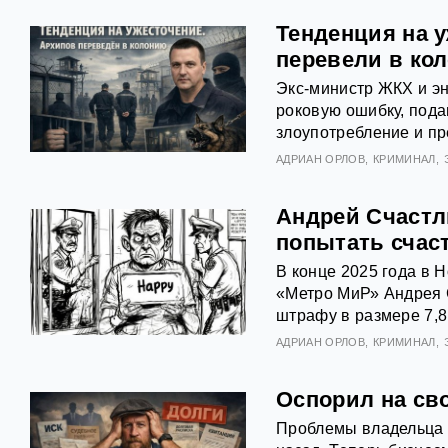
Тенденция на 
перевели в ко
Экс‑министр ЖКХ и э
роковую ошибку, пода
злоупотребление и пр
АДРИАН ОРЛОВ
КРИМИНАЛ
Андрей Счастл
попытать счас
В конце 2025 года в 
«Метро МиР» Андрея С
штрафу в размере 7,8
АДРИАН ОРЛОВ
КРИМИНАЛ
Оспорил на св
Проблемы владельца Г