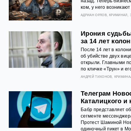
назад. Теперь бизне
ком, у него возникаю
АДРИАН ОРЛОВ
КРИМИНАЛ
Ирония судьбы
за 14 лет коло
После 14 лет в колон
об убийстве двух виц
открыли. Главными п
по кличке «Трун» и ег
АНДРЕЙ ТИХОНОВ
КРИМИНА
Телеграм Ново
Каталицкого и
Бабр представляет о
сегменте мессенджера
Протест Шаминой Но
одиночный пикет в Мо