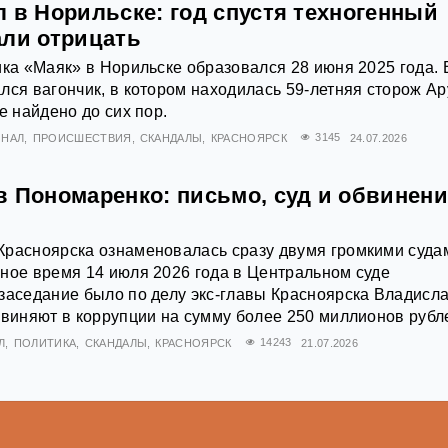
 в Норильске: год спустя техногенный
али отрицать
ика «Маяк» в Норильске образовался 28 июня 2025 года. 
лся вагончик, в котором находилась 59-летняя сторож Ар
е найдено до сих пор.
ИНАЛ
ПРОИСШЕСТВИЯ
СКАНДАЛЫ
КРАСНОЯРСК
3145
24.07.2026
в Пономаренко: письмо, суд и обвинени
Красноярска ознаменовалась сразу двумя громкими суда
ное время 14 июля 2026 года в Центральном суде
заседание было по делу экс-главы Красноярска Владисл
бвиняют в коррупции на сумму более 250 миллионов рубл
Л
ПОЛИТИКА
СКАНДАЛЫ
КРАСНОЯРСК
14243
21.07.2026