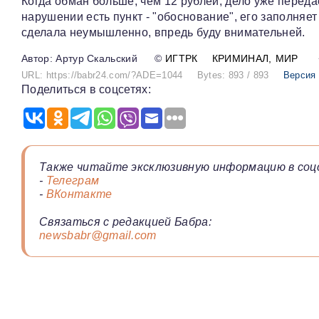
Когда обман больше, чем 12 рублей, дело уже переда
нарушении есть пункт - "обоснование", его заполняе
сделала неумышленно, впредь буду внимательней.
Артур Скальский
©
ИГТРК
КРИМИНАЛ
МИР
URL: https://babr24.com/?ADE=1044
Bytes: 893 / 893
Версия 
Поделиться в соцсетях:
Также читайте эксклюзивную информацию в соц
-
Телеграм
-
ВКонтакте
Связаться с редакцией Бабра:
newsbabr@gmail.com