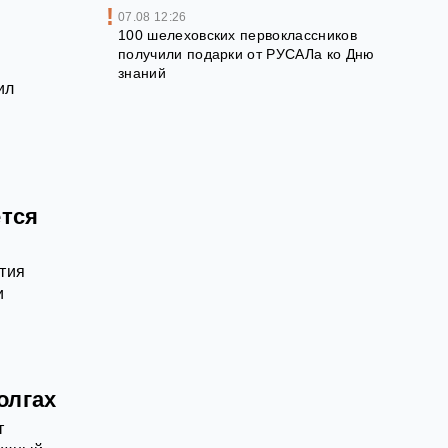
07.08 12:26
100 шелеховских первоклассников
получили подарки от РУСАЛа ко Дню
знаний
ил
ется
тия
и
олгах
т