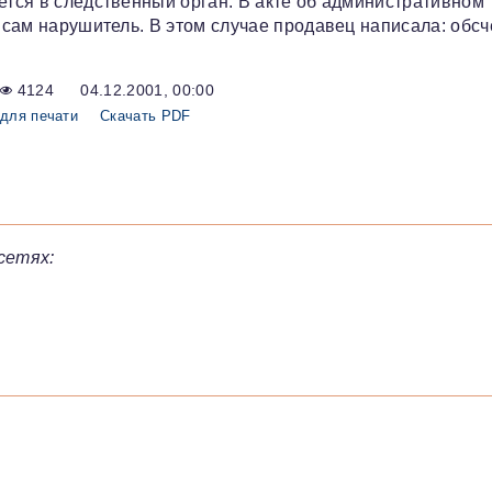
ется в следственный орган. В акте об административном
т сам нарушитель. В этом случае продавец написала: обсч
4124
04.12.2001, 00:00
для печати
Скачать PDF
сетях: