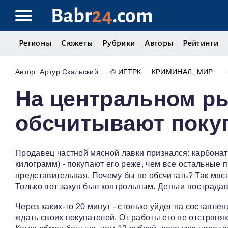
Babr
24
.com
Регионы
Сюжеты
Рубрики
Авторы
Рейтинги
Артур Скальский
©
ИГТРК
КРИМИНАЛ
МИР
На центральном р
обсчитывают поку
Продавец частной мясной лавки признался: карбонат -
килограмм) - покупают его реже, чем все остальные 
представительная. Почему бы не обсчитать? Так мяс
Только вот закуп был контрольным. Деньги пострада
Через каких-то 20 минут - столько уйдет на составл
ждать своих покупателей. От работы его не отстраня