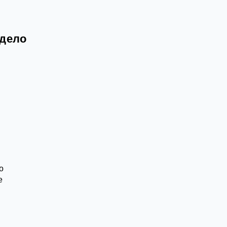
 дело
к
о
е