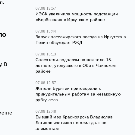
ть
07.08 13:57
ИЭСК увеличила мощность подстанции
«Берёзовая» в Иркутском районе
07.08 13:44
по
Запуск пассажирского поезда из Иркутска в
Пекин обсуждает РЖД
07.08 13:13
Спасатели-водолазы нашли тело 15-
. В
летнего, утонувшего в Оби в Чаинском
районе
07.08 12:57
Жителя Бурятии приговорили к
принудительным работам за незаконную
рубку леса
07.08 12:48
менте
Бывший мэр Красноярска Владислав
Логинов частично погасил долг по
алиментам