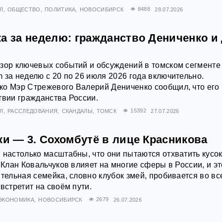
Л
ОБЩЕСТВО
ПОЛИТИКА
НОВОСИБИРСК
8488
28.07.2026
а за неделю: гражданство Дениченко и
зор ключевых событий и обсуждений в томском сегменте
 за неделю с 20 по 26 июля 2026 года включительно.
ко Мэр Стрежевого Валерий Дениченко сообщил, что его
твии гражданства России.
Л
РАССЛЕДОВАНИЯ
СКАНДАЛЫ
ТОМСК
15392
27.07.2026
ки — 3. Сохомбутё в лице Красникова
 настолько масштабны, что они пытаются отхватить кусо
 Клан Ковальчуков влияет на многие сферы в России, и эт
ятельная семейка, словно клубок змей, пробивается во вс
встретит на своём пути.
ЭКОНОМИКА
НОВОСИБИРСК
2679
26.07.2026