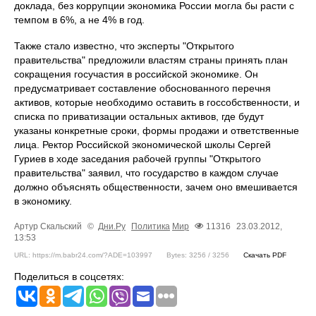
доклада, без коррупции экономика России могла бы расти с
темпом в 6%, а не 4% в год.
Также стало известно, что эксперты "Открытого
правительства" предложили властям страны принять план
сокращения госучастия в российской экономике. Он
предусматривает составление обоснованного перечня
активов, которые необходимо оставить в госсобственности, и
списка по приватизации остальных активов, где будут
указаны конкретные сроки, формы продажи и ответственные
лица. Ректор Российской экономической школы Сергей
Гуриев в ходе заседания рабочей группы "Открытого
правительства" заявил, что государство в каждом случае
должно объяснять общественности, зачем оно вмешивается
в экономику.
Артур Скальский
©
Дни.Ру
Политика
Мир
11316
23.03.2012,
13:53
URL: https://m.babr24.com/?ADE=103997
Bytes: 3256 / 3256
Скачать PDF
Поделиться в соцсетях: