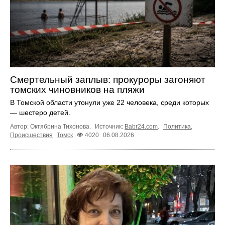
Смертельный заплыв: прокуроры загоняют
томских чиновников на пляжи
В Томской области утонули уже 22 человека, среди которых
— шестеро детей.
Автор: Октябрина Тихонова.
Источник:
Babr24.com
.
Политика
,
Происшествия
Томск
4020
06.08.2026