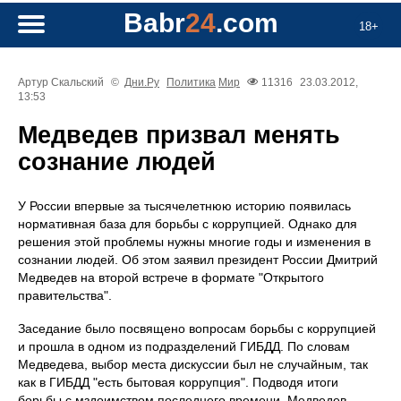
Babr
24
.com
18+
Артур Скальский
©
Дни.Ру
Политика
Мир
11316
23.03.2012,
13:53
Медведев призвал менять
сознание людей
У России впервые за тысячелетнюю историю появилась
нормативная база для борьбы с коррупцией. Однако для
решения этой проблемы нужны многие годы и изменения в
сознании людей. Об этом заявил президент России Дмитрий
Медведев на второй встрече в формате "Открытого
правительства".
Заседание было посвящено вопросам борьбы с коррупцией
и прошла в одном из подразделений ГИБДД. По словам
Медведева, выбор места дискуссии был не случайным, так
как в ГИБДД "есть бытовая коррупция". Подводя итоги
борьбы с мздоимством последнего времени, Медведев