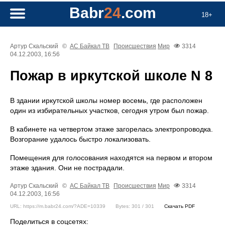
Babr
24
.com
18+
Артур Скальский
©
АС Байкал ТВ
Происшествия
Мир
3314
04.12.2003, 16:56
Пожар в иркутской школе N 8
В здании иркутской школы номер восемь, где расположен
один из избирательных участков, сегодня утром был пожар.
В кабинете на четвертом этаже загорелась электропроводка.
Возгорание удалось быстро локализовать.
Помещения для голосования находятся на первом и втором
этаже здания. Они не пострадали.
Артур Скальский
©
АС Байкал ТВ
Происшествия
Мир
3314
04.12.2003, 16:56
URL: https://m.babr24.com/?ADE=10339
Bytes: 301 / 301
Скачать PDF
Поделиться в соцсетях: