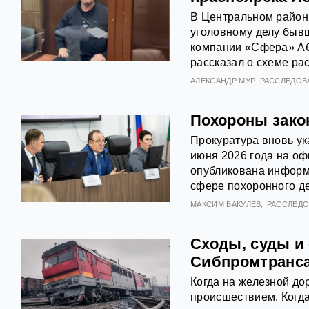
В Центральном район
уголовному делу быв
компании «Сфера» Аб
рассказал о схеме ра
АЛЕКСАНДР МУР
РАССЛЕДОВ
Похороны закон
Прокуратура вновь ук
июня 2026 года на оф
опубликована информа
сфере похоронного де
МАКСИМ БАКУЛЕВ
РАССЛЕД
Сходы, суды и
Сибпромтранса
Когда на железной до
происшествием. Когда