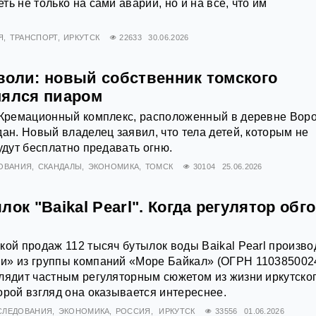
ь не только на сами аварии, но и на всё, что им
Я
ТРАНСПОРТ
ИРКУТСК
22633
30.06.2026
воли: новый собственник томского
нялся пиаром
. Кремационный комплекс, расположенный в деревне Вор
дан. Новый владелец заявил, что тела детей, которым не
удут бесплатно предавать огню.
ОВАНИЯ
СКАНДАЛЫ
ЭКОНОМИКА
ТОМСК
30104
25.06.2026
лок "Baikal Pearl". Когда регулятор обг
кой продаж 112 тысяч бутылок воды Baikal Pearl произво
и» из группы компаний «Море Байкал» (ОГРН 110385002
лядит частным регуляторным сюжетом из жизни иркутско
орой взгляд она оказывается интереснее.
СЛЕДОВАНИЯ
ЭКОНОМИКА
РОССИЯ
ИРКУТСК
33556
01.06.2026