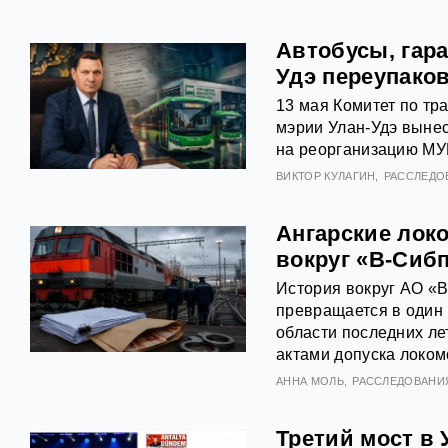
Автобусы, гара
Удэ переупако
13 мая Комитет по тр
мэрии Улан-Удэ вынес
на реорганизацию МУ
ВИКТОР КУЛАГИН
РАССЛЕДО
Ангарские локо
вокруг «В-Сиб
История вокруг АО «
превращается в один
области последних лет
актами допуска локом
АННА МОЛЬ
РАССЛЕДОВАНИ
Третий мост в 