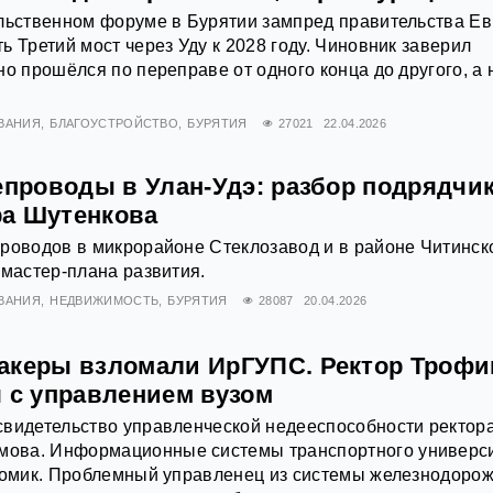
ельственном форуме в Бурятии зампред правительства Ев
ь Третий мост через Уду к 2028 году. Чиновник заверил
но прошёлся по переправе от одного конца до другого, а
ВАНИЯ
БЛАГОУСТРОЙСТВО
БУРЯТИЯ
27021
22.04.2026
епроводы в Улан-Удэ: разбор подрядчи
а Шутенкова
роводов в микрорайоне Стеклозавод и в районе Читинск
 мастер-плана развития.
ВАНИЯ
НЕДВИЖИМОСТЬ
БУРЯТИЯ
28087
20.04.2026
акеры взломали ИрГУПС. Ректор Троф
я с управлением вузом
свидетельство управленческой недееспособности ректор
ова. Информационные системы транспортного универс
 домик. Проблемный управленец из системы железнодоро