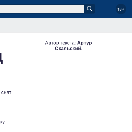
18+
Автор текста:
Артур
Скальский
.
Д
 снят
ку