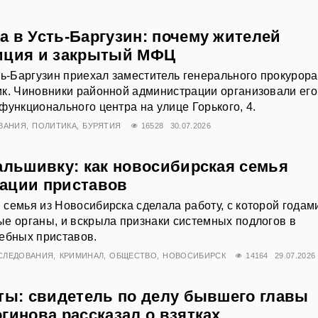
а в Усть-Баргузин: почему жителей
иция и закрытый МФЦ
ть-Баргузин приехал заместитель генерального прокурора
к. Чиновники районной администрации организовали его
функционального центра на улице Горького, 4.
ВАНИЯ
ПОЛИТИКА
БУРЯТИЯ
16528
30.07.2026
фальшивку: как новосибирская семья
ации приставов
семья из Новосибирска сделала работу, с которой годам
е органы, и вскрыла признаки системных подлогов в
ебных приставов.
СЛЕДОВАНИЯ
КРИМИНАЛ
ОБЩЕСТВО
НОВОСИБИРСК
14164
29.07.2026
кты: свидетель по делу бывшего главы
гинова рассказал о взятках