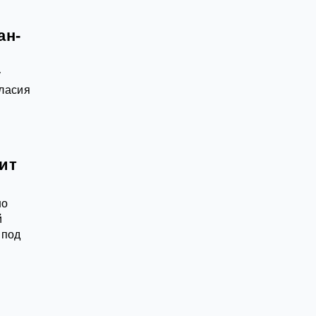
ан-
у
гласия
ит
но
й
 под