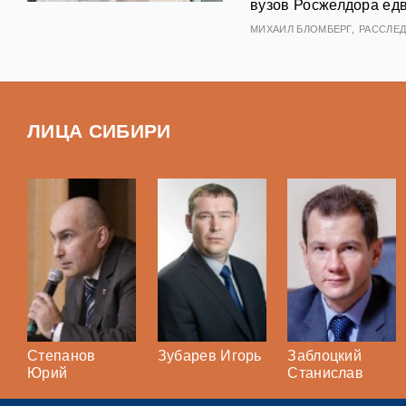
вузов Росжелдора едв
МИХАИЛ БЛОМБЕРГ
РАССЛЕ
ЛИЦА СИБИРИ
Степанов
Зубарев Игорь
Заблоцкий
Юрий
Станислав