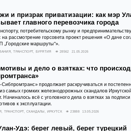
жи и призрак приватизации: как мэр Ул
вывает главного перевозчика города
анспорту, потребительскому рынку и предпринимательств
 на рассмотрение горсовета проект решения «О даче со
П „Городские маршруты“».
ВАНИЯ
ТРАНСПОРТ
БУРЯТИЯ
28562
21.05.2026
мотивы и дело о взятках: что происход
промтранса»
В-Сибпромтранс» продолжает раскручиваться и постепен
 из самых громких железнодорожных скандалов Иркутско
. Начиналось всё с уголовного дела о взятках за подписи
отивов к эксплуатации.
Я
ТРАНСПОРТ
СКАНДАЛЫ
ИРКУТСК
23888
13.05.2026
Улан-Удэ: берег левый, берег турецкий