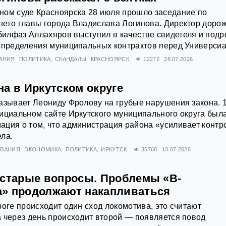
ном суде Красноярска 28 июля прошло заседание по
шего главы города Владислава Логинова. Директор доро
илфаз Аллахяров выступил в качестве свидетеля и подр
спределения муниципальных контрактов перед Универсиа
АНИЯ
ПОЛИТИКА
СКАНДАЛЫ
КРАСНОЯРСК
12272
28.07.2026
а в Иркутском округе
азывает Леониду Фролову на грубые нарушения закона. 
ициальном сайте Иркутского муниципального округа был
ция о том, что администрация района «усиливает контр
ла.
ОВАНИЯ
ЭКОНОМИКА
ПОЛИТИКА
ИРКУТСК
35768
13.07.2026
 старые вопросы. Проблемы «В-
» продолжают накапливаться
роге происходит один сход локомотива, это считают
 через день происходит второй — появляется повод