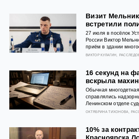
Визит Мельник
встретили пол
27 июля в посёлок Ус
России Виктор Мельни
приём в здании много
ВИКТОР КУЛАГИН
РАССЛЕДО
16 секунд на 
вскрыла махин
Обычная многодетная 
справлялись надзорны
Ленинском отделе суд
ОКТЯБРИНА ТИХОНОВА
РАС
10% за контра
Красноярска Ло