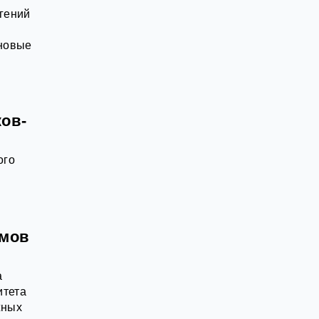
гений
 новые
ков-
ого
имов
а
итета
жных