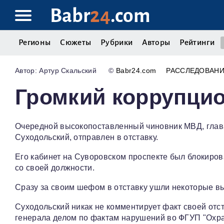
Babr
24
.com
Регионы
Сюжеты
Рубрики
Авторы
Рейтинги
Артур Скальский
©
Babr24.com
РАССЛЕДОВАН
Громкий коррупци
Очередной высокопоставленный чиновник МВД, глава
Суходольский, отправлен в отставку.
Его кабинет на Суворовском проспекте был блокиров
со своей должности.
Сразу за своим шефом в отставку ушли некоторые вы
Суходольский никак не комментирует факт своей отс
генерала делом по фактам нарушений во ФГУП "Охра