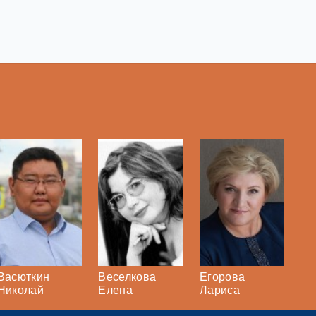
Васюткин
Веселкова
Егорова
Николай
Елена
Лариса