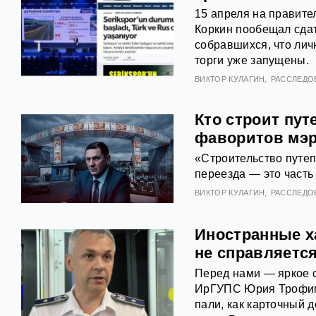
15 апреля на правит
Коркин пообещал сдат
собравшихся, что лич
торги уже запущены.
ВИКТОР КУЛАГИН
РАССЛЕДО
Кто строит пут
фаворитов мэр
«Строительство путеп
переезда — это часть
ВИКТОР КУЛАГИН
РАССЛЕДО
Иностранные х
не справляетс
Перед нами — яркое 
ИрГУПС Юрия Трофим
пали, как карточный