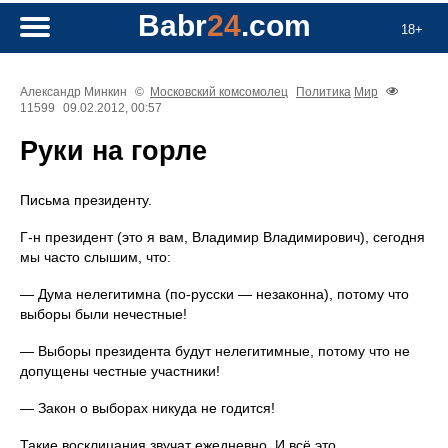
Babr
24
.com
18+
Александр Минкин
©
Московский комсомолец
Политика
Мир
11599
09.02.2012, 00:57
Руки на горле
Письма президенту.
Г-н президент (это я вам, Владимир Владимирович), сегодня
мы часто слышим, что:
— Дума нелегитимна (по-русски — незаконна), потому что
выборы были нечестные!
— Выборы президента будут нелегитимные, потому что не
допущены честные участники!
— Закон о выборах никуда не годится!
Такие восклицания звучат ежедневно. И всё это