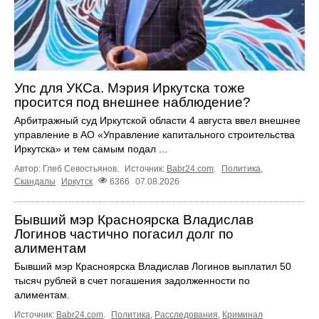
Упс для УКСа. Мэрия Иркутска тоже
просится под внешнее наблюдение?
Арбитражный суд Иркутской области 4 августа ввел внешнее
управление в АО «Управление капитального строительства
Иркутска» и тем самым подал ...
Автор: Глеб Севостьянов.
Источник:
Babr24.com
.
Политика
,
Скандалы
Иркутск
6366
07.08.2026
Бывший мэр Красноярска Владислав
Логинов частично погасил долг по
алиментам
Бывший мэр Красноярска Владислав Логинов выплатил 50
тысяч рублей в счет погашения задолженности по
алиментам.
Источник:
Babr24.com
.
Политика
,
Расследования
,
Криминал