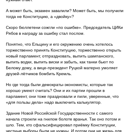
А может быть, экзамен завалили? Может быть, мы получили
тогда не Конституцию, а «двойку»?
Скоро бюллетени сожгли «по ошибке». Председатель ЦИКи
Рябов в награду за ошибку стал послом.
Понятно, что Ельцину и его окружению очень хотелось
торжественно принять Конституцию, торжественно открыть
новый парламент, отпраздновать, выпить шампанского,
выпить водки, выпить виски и забыть, как танки бьют по
Белому дому, а вице-президент Руцкой матерно умоляет
друзей-лётчиков бомбить Кремль.
Но где тогда были демократы-экономисты, которые так
хорошо умеют считать? Они и их партии прошли в
парламент, они тоже праздновали и пили, уверенные, что
«для пользы дела» надо выключить калькулятор.
Здание Новой Российской Государственности с самого
начала строили на гнилом болоте вранья. Так оно потом и
шло. Тем, кто сфальсифицировал приёмку Конституции,
честные выборы были не нужны. И потом они не жизнь для