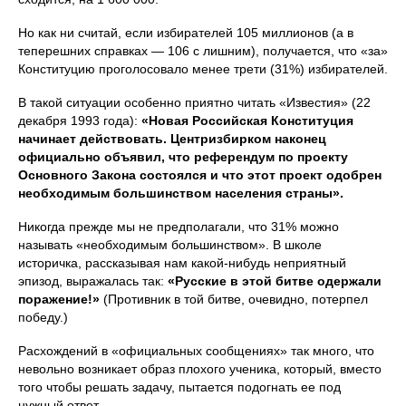
Но как ни считай, если избирателей 105 миллионов (а в
теперешних справках — 106 с лишним), получается, что «за»
Конституцию проголосовало менее трети (31%) избирателей.
В такой ситуации особенно приятно читать «Известия» (22
декабря 1993 года):
«Новая Российская Конституция
начинает действовать. Центризбирком наконец
официально объявил, что референдум по проекту
Основного Закона состоялся и что этот проект одобрен
необходимым большинством населения страны».
Никогда прежде мы не предполагали, что 31% можно
называть «необходимым большинством». В школе
историчка, рассказывая нам какой-нибудь неприятный
эпизод, выражалась так:
«Русские в этой битве одержали
поражение!»
(Противник в той битве, очевидно, потерпел
победу.)
Расхождений в «официальных сообщениях» так много, что
невольно возникает образ плохого ученика, который, вместо
того чтобы решать задачу, пытается подогнать ее под
нужный ответ.