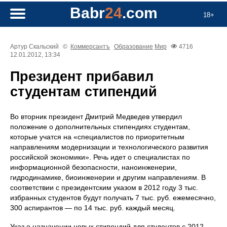
Babr
24
.com
18+
Артур Скальский
©
Коммерсантъ
Образование
Мир
4716
12.01.2012, 13:34
Президент прибавил
студентам стипендий
Во вторник президент Дмитрий Медведев утвердил
положение о дополнительных стипендиях студентам,
которые учатся на «специалистов по приоритетным
направлениям модернизации и технологического развития
российской экономики». Речь идет о специалистах по
информационной безопасности, наноинженерии,
гидродинамике, биоинженерии и другим направлениям. В
соответствии с президентским указом в 2012 году 3 тыс.
избранных студентов будут получать 7 тыс. руб. ежемесячно,
300 аспирантов — по 14 тыс. руб. каждый месяц.
Указ о назначении новых стипендий для студентов с 2012