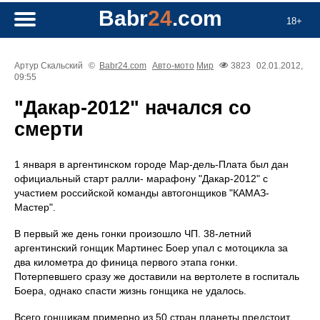
Babr
24
.com
18+
Артур Скальский
©
Babr24.com
Авто-мото
Мир
3823
02.01.2012,
09:55
"Дакар-2012" начался со
смерти
1 января в аргентинском городе Мар-дель-Плата был дан
официальный старт ралли- марафону "Дакар-2012" с
участием российской команды автогонщиков "КАМАЗ-
Мастер".
В первый же день гонки произошло ЧП. 38-летний
аргентинский гонщик Мартинес Боер упал с мотоцикла за
два километра до финица первого этапа гонки.
Потерпевшего сразу же доставили на вертолете в госпиталь
Боера, однако спасти жизнь гонщика не удалось.
Всего гонщикам примерно из 50 стран планеты предстоит