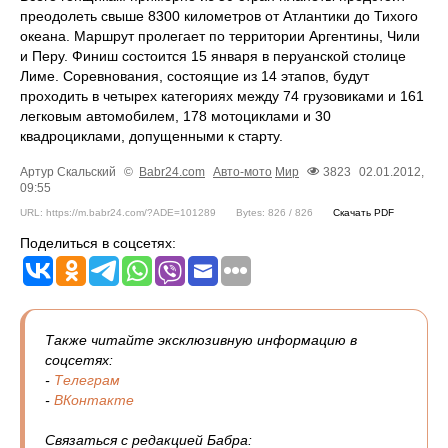
преодолеть свыше 8300 километров от Атлантики до Тихого
океана. Маршрут пролегает по территории Аргентины, Чили
и Перу. Финиш состоится 15 января в перуанской столице
Лиме. Соревнования, состоящие из 14 этапов, будут
проходить в четырех категориях между 74 грузовиками и 161
легковым автомобилем, 178 мотоциклами и 30
квадроциклами, допущенными к старту.
Артур Скальский
©
Babr24.com
Авто-мото
Мир
3823
02.01.2012,
09:55
URL: https://m.babr24.com/?ADE=101289
Bytes: 826 / 826
Скачать PDF
Поделиться в соцсетях:
Также читайте эксклюзивную информацию в
соцсетях:
-
Телеграм
-
ВКонтакте
Связаться с редакцией Бабра: