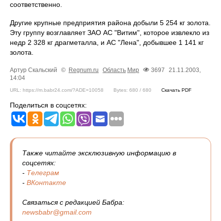
соответственно.
Другие крупные предприятия района добыли 5 254 кг золота.
Эту группу возглавляет ЗАО АС "Витим", которое извлекло из
недр 2 328 кг драгметалла, и АС "Лена", добывшее 1 141 кг
золота.
Артур Скальский
©
Regnum.ru
Область
Мир
3697
21.11.2003,
14:04
URL: https://m.babr24.com/?ADE=10058
Bytes: 680 / 680
Скачать PDF
Поделиться в соцсетях:
Также читайте эксклюзивную информацию в
соцсетях:
-
Телеграм
-
ВКонтакте
Связаться с редакцией Бабра:
newsbabr@gmail.com