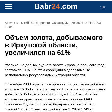
Babr
24
.com
18+
Артур Скальский
©
Regnum.ru
Область
Мир
3697
21.11.2003,
14:04
Объем золота, добываемого
в Иркутской области,
увеличился на 61%
Увеличение добычи рудного золота к уровню прошлого года
составило 61%. Об этом сообщили в департаменте
региональных ресурсов администрации области.
17 ноября 2003 года зафиксирована общая сумма добытого
золота – 16 359 кг (в 2002 году на 18 ноября в области было
добыто 15 953 кг, всего за 2002 год – 16 064 кг). Из этого
количества драгоценного металла компаниями ОАО
"Лензолото" добыто 9 327 кг. Лидерами являются ЗАО
"Ленсиб" и ЗАО "Светлый", добывшие 1 796 и 1749 кг