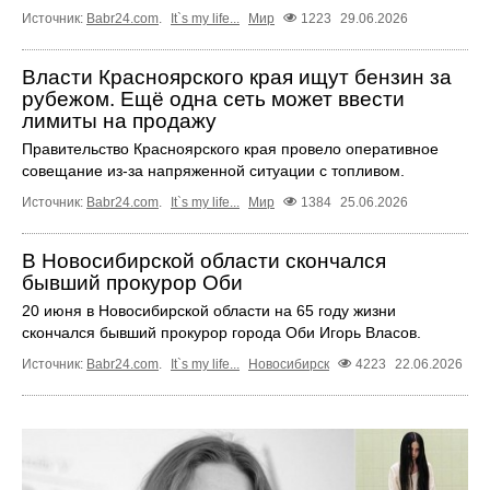
Источник:
Babr24.com
.
It`s my life...
Мир
1223
29.06.2026
Власти Красноярского края ищут бензин за
рубежом. Ещё одна сеть может ввести
лимиты на продажу
Правительство Красноярского края провело оперативное
совещание из-за напряженной ситуации с топливом.
Источник:
Babr24.com
.
It`s my life...
Мир
1384
25.06.2026
В Новосибирской области скончался
бывший прокурор Оби
20 июня в Новосибирской области на 65 году жизни
скончался бывший прокурор города Оби Игорь Власов.
Источник:
Babr24.com
.
It`s my life...
Новосибирск
4223
22.06.2026