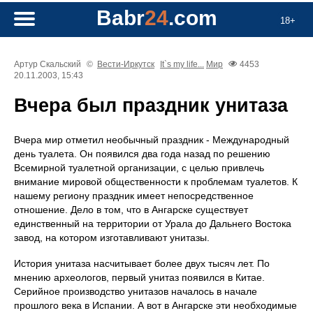
Babr
24
.com
18+
Артур Скальский
©
Вести-Иркутск
It`s my life...
Мир
4453
20.11.2003, 15:43
Вчера был праздник унитаза
Вчера мир отметил необычный праздник - Международный
день туалета. Он появился два года назад по решению
Всемирной туалетной организации, с целью привлечь
внимание мировой общественности к проблемам туалетов. К
нашему региону праздник имеет непосредственное
отношение. Дело в том, что в Ангарске существует
единственный на территории от Урала до Дальнего Востока
завод, на котором изготавливают унитазы.
История унитаза насчитывает более двух тысяч лет. По
мнению археологов, первый унитаз появился в Китае.
Серийное производство унитазов началось в начале
прошлого века в Испании. А вот в Ангарске эти необходимые