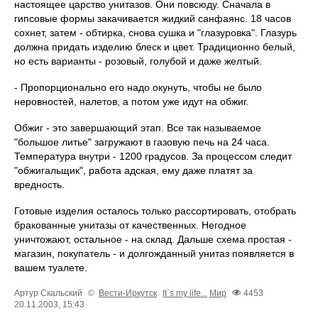
настоящее царство унитазов. Они повсюду. Сначала в
гипсовые формы закачивается жидкий санфаянс. 18 часов
сохнет, затем - обтирка, снова сушка и "глазуровка". Глазурь
должна придать изделию блеск и цвет. Традиционно белый,
но есть варианты - розовый, голубой и даже желтый.
- Пропорционально его надо окунуть, чтобы не было
неровностей, налетов, а потом уже идут на обжиг.
Обжиг - это завершающий этап. Все так называемое
"большое литье" загружают в газовую печь на 24 часа.
Температура внутри - 1200 градусов. За процессом следит
"обжигальщик", работа адская, ему даже платят за
вредность.
Готовые изделия осталось только рассортировать, отобрать
бракованные унитазы от качественных. Негодное
уничтожают, остальное - на склад. Дальше схема простая -
магазин, покупатель - и долгожданный унитаз появляется в
вашем туалете.
Артур Скальский
©
Вести-Иркутск
It`s my life...
Мир
4453
20.11.2003, 15:43