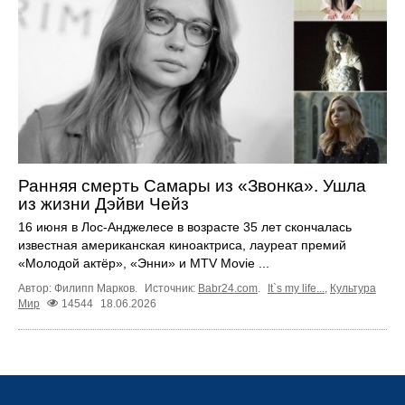
Ранняя смерть Самары из «Звонка». Ушла
из жизни Дэйви Чейз
16 июня в Лос-Анджелесе в возрасте 35 лет скончалась
известная американская киноактриса, лауреат премий
«Молодой актёр», «Энни» и MTV Movie ...
Автор: Филипп Марков.
Источник:
Babr24.com
.
It`s my life...
,
Культура
Мир
14544
18.06.2026