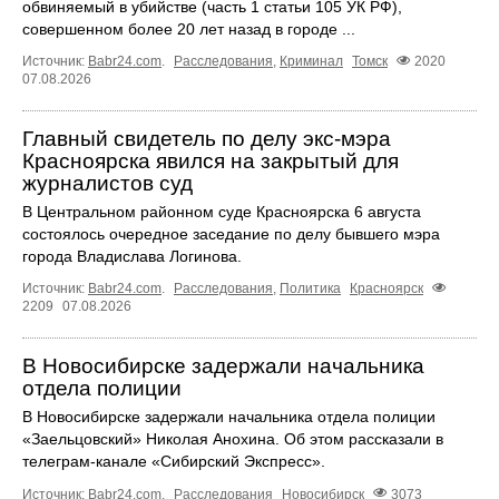
обвиняемый в убийстве (часть 1 статьи 105 УК РФ),
совершенном более 20 лет назад в городе ...
Источник:
Babr24.com
.
Расследования
,
Криминал
Томск
2020
07.08.2026
Главный свидетель по делу экс-мэра
Красноярска явился на закрытый для
журналистов суд
В Центральном районном суде Красноярска 6 августа
состоялось очередное заседание по делу бывшего мэра
города Владислава Логинова.
Источник:
Babr24.com
.
Расследования
,
Политика
Красноярск
2209
07.08.2026
В Новосибирске задержали начальника
отдела полиции
В Новосибирске задержали начальника отдела полиции
«Заельцовский» Николая Анохина. Об этом рассказали в
телеграм-канале «Сибирский Экспресс».
Источник:
Babr24.com
.
Расследования
Новосибирск
3073