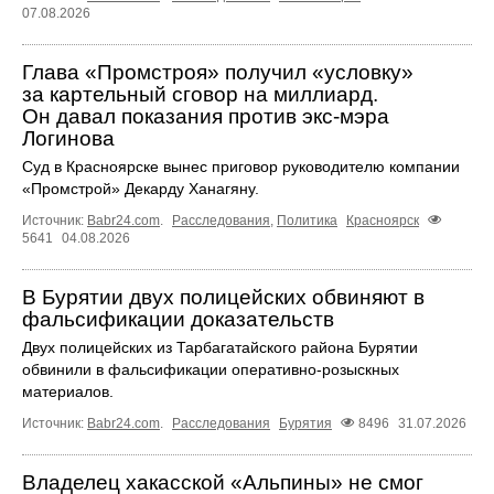
07.08.2026
Глава «Промстроя» получил «условку»
за картельный сговор на миллиард.
Он давал показания против экс-мэра
Логинова
Суд в Красноярске вынес приговор руководителю компании
«Промстрой» Декарду Ханагяну.
Источник:
Babr24.com
.
Расследования
,
Политика
Красноярск
5641
04.08.2026
В Бурятии двух полицейских обвиняют в
фальсификации доказательств
Двух полицейских из Тарбагатайского района Бурятии
обвинили в фальсификации оперативно-розыскных
материалов.
Источник:
Babr24.com
.
Расследования
Бурятия
8496
31.07.2026
Владелец хакасской «Альпины» не смог