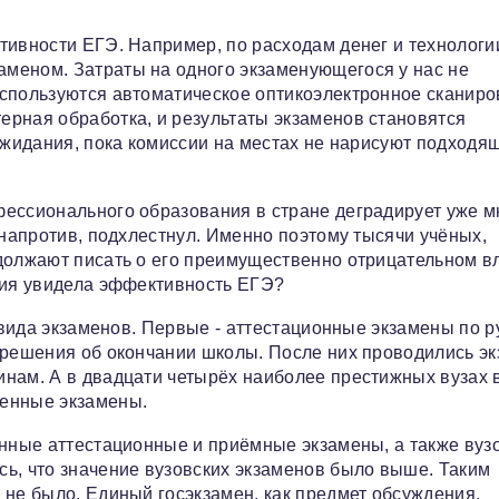
тивности ЕГЭ. Например, по расходам денег и технологи
меном. Затраты на одного экзаменующегося у нас не
используются автоматическое оптикоэлектронное сканир
ерная обработка, и результаты экзаменов становятся
 ожидания, пока комиссии на местах не нарисуют подходя
фессионального образования в стране деградирует уже м
 напротив, подхлестнул. Именно поэтому тысячи учёных,
одолжают писать о его преимущественно отрицательном в
сия увидела эффективность ЕГЭ?
и вида экзаменов. Первые - аттестационные экзамены по 
ь решения об окончании школы. После них проводились э
нам. А в двадцати четырёх наиболее престижных вузах 
венные экзамены.
енные аттестационные и приёмные экзамены, а также вуз
ь, что значение вузовских экзаменов было выше. Таким
 не было. Единый госэкзамен, как предмет обсуждения,