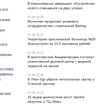
В Новосибирске завершают обустройство
нового освещения на двух улицах
и его
07.08 19:28
ование
Монголия продолжит развивать
сотрудничество с компанией Boeing
щие
07.08 19:13
Территорию красноярской больницы №20
благоустроят за 13,5 миллиона рублей
ного
07.08 19:12
лиянии
В красноярском Академгородке построят
семиэтажный деловой центр с видовой
террасой на крыше
русскому
кзамены
07.08 18:58
В Улан-Удэ убрали нелегальную свалку у
в
Степной протоки
07.08 18:23
овские
15 видов диагностики могут пройти
иркутяне у ТЦ «Бум»