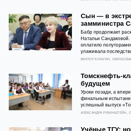
Сын — в экстр
замминистра С
Бабр продолжает рас
Натальи Сандаковой.
оплатило полуторамес
улаживала последстви
ВИКТОР КУЛАГИН
ОБРАЗОВА
Томскнефть-кл
будущем
Уроки позади, а впер
финальным испытания
успешный выпуск «То
АЛЕКСАНДРА РУБИНШТЕЙН
Учёные ТГУ: н