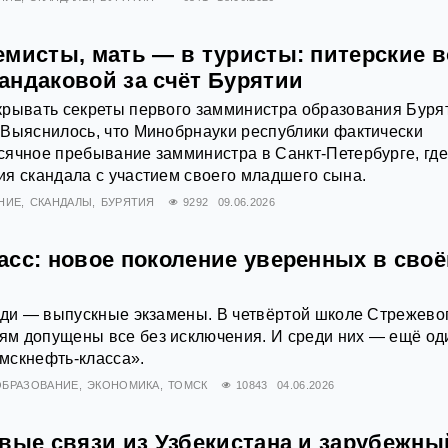
емисты, мать — в туристы: питерские 
андаковой за счёт Бурятии
крывать секреты первого замминистра образования Буря
 Выяснилось, что Минобрнауки республики фактически
ячное пребывание замминистра в Санкт-Петербурге, где
я скандала с участием своего младшего сына.
НИЕ
СКАНДАЛЫ
БУРЯТИЯ
9292
09.06.2026
асс: новое поколение уверенных в сво
еди — выпускные экзамены. В четвёртой школе Стрежевог
м допущены все без исключения. И среди них — ещё од
мскнефть-класса».
ОБРАЗОВАНИЕ
ЭКОНОМИКА
ТОМСК
10843
04.06.2026
овые связи из Узбекистана и зарубежны