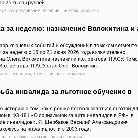
ло 25 тысяч рублей.
НИЕ
РАССЛЕДОВАНИЯ
БУРЯТИЯ
32780
23.06.2026
а за неделю: назначение Волокитина и 
зор ключевых событий и обсуждений в томском сегменте
 за неделю с 15 по 21 июня 2026 года включительно.
а Олега Волокитина назначили и.о. ректора ТГАСУ. Томс
И.о. ректора ТГАСУ стал Олег Волокитин.
АНИЕ
ПОЛИТИКА
ТОМСК
21662
22.06.2026
ьба инвалида за льготное обучение в
 историю о том, как я решил воспользоваться льготой д
ой в ФЗ‑181 «О социальной защите инвалидов в РФ», в
ние инвалидов». Я, Щербаков Василий Александрович
ахожусь на инвалидности с 2003 года.
НИЕ
СКАНДАЛЫ
БУРЯТИЯ
6541
18.06.2026