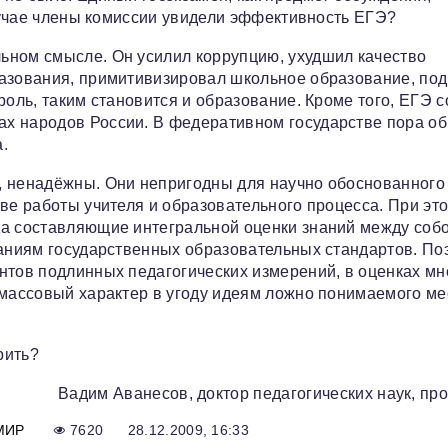
случае члены комиссии увидели эффективность ЕГЭ?
ьном смысле. Он усилил коррупцию, ухудшил качество
разования, примитивизировал школьное образование, по
роль, таким становится и образование. Кроме того, ЕГЭ с
х народов России. В федеративном государстве пора об
.
, ненадёжны. Они непригодны для научно обоснованного
ве работы учителя и образовательного процесса. При эт
да составляющие интегральной оценки знаний между соб
ваниям государственных образовательных стандартов. По
нтов подлинных педагогических измерений, в оценках мн
 массовый характер в угоду идеям ложно понимаемого ме
рить?
Вадим Аванесов, доктор педагогических наук, пр
МИР
7620
28.12.2009, 16:33