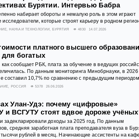
ективах Бурятии. Интервью Бабра
епенно набирает обороты и немалую роль в этом играют
исследователи, которые строят карьеру в родном регио
НИЕ
НАУКА И ТЕХНОЛОГИИ
БУРЯТИЯ
4830
14.07.2026
стоимости платного высшего образовани
 для богатых
, как сообщает РБК, плата за обучение в ведущих россий
еличилась. По данным мониторинга Минобрнауки, в 2026
не составил 10,7% по сравнению с предыдущим периодом
АНИЕ
РОССИЯ
5378
26.06.2026
зах Улан-Удэ: почему «цифровые»
У и ВСГУТУ стоят вдвое дороже учёных
и задекларировали доходы за 2025 год. По данным
лов, средняя заработная плата преподавателя вуза в Бур
6 тысячи рублей в месяц. Начинающие ассистенты на каф