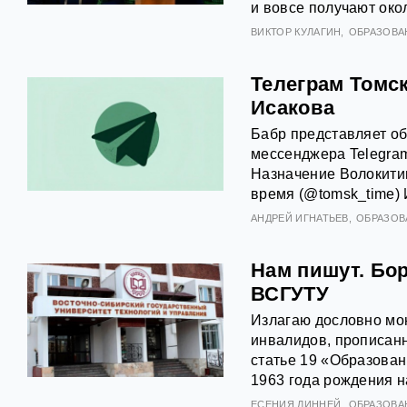
и вовсе получают око
ВИКТОР КУЛАГИН
ОБРАЗОВА
Телеграм Томск
Исакова
Бабр представляет об
мессенджера Telegram
Назначение Волокитин
время (@tomsk_time) 
АНДРЕЙ ИГНАТЬЕВ
ОБРАЗОВ
Нам пишут. Бор
ВСГУТУ
Излагаю дословно мою
инвалидов, прописанн
статье 19 «Образова
1963 года рождения н
ЕСЕНИЯ ЛИННЕЙ
ОБРАЗОВА