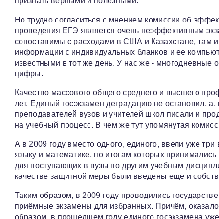
признать верными и полезными.
Но трудно согласиться с мнением комиссии об эффек
проведения ЕГЭ является очень неэффективным экза
сопоставимы с расходами в США и Казахстане, там 
информации с индивидуальных бланков и ее компьют
известными в тот же день. У нас же - многодневные
цифры.
Качество массового общего среднего и высшего про
лет. Единый госэкзамен деградацию не остановил, а,
преподавателей вузов и учителей школ писали и пр
на учебный процесс. В чем же тут упомянутая комис
А в 2009 году вместо одного, единого, ввели уже тр
языку и математике, по итогам которых принималис
для поступающих в вузы по другим учебным дисципли
качестве защитной меры были введены еще и собст
Таким образом, в 2009 году проводились государств
приёмные экзамены для избранных. Причём, оказалос
образом, в прошедшем году единого госэкзамена уже