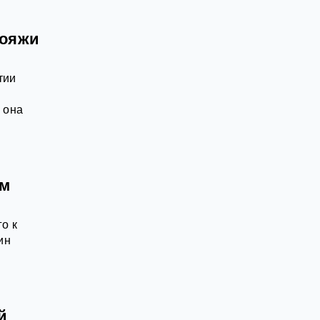
вояжи
тии
 она
ём
о к
ин
й