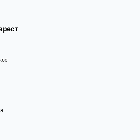
арест
кое
ля