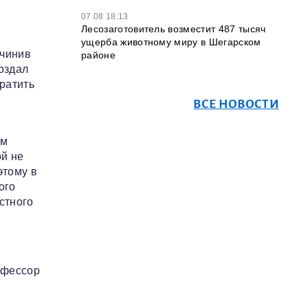
07.08 18:13
Лесозаготовитель возместит 487 тысяч
ущерба животному миру в Шегарском
дчинив
районе
оздал
ратить
ВСЕ НОВОСТИ
ом
ой не
этому в
ого
стного
офессор