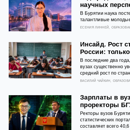
научных персп
В Бурятии наука пост
талантливые молодые 
ЕСЕНИЯ ЛИННЕЙ
ОБРАЗОВА
Инсайд. Рост 
России: только
В последние два года
вузах существенно ув
средний рост по стра
ВАСИЛИЙ ЧАЙКИН
ОБРАЗОВ
Зарплаты в ву
проректоры БГ
Ректоры вузов Буряти
статистических порта
составляет всего 40,