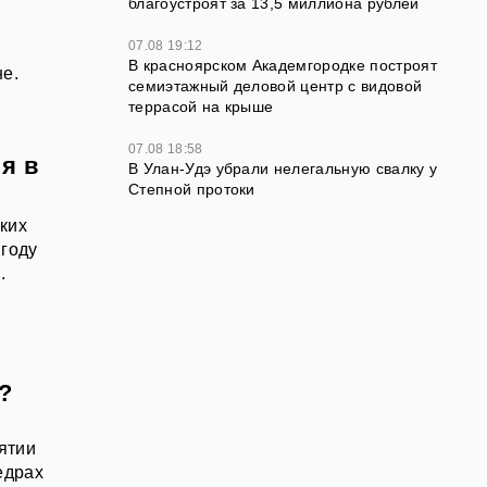
благоустроят за 13,5 миллиона рублей
07.08 19:12
В красноярском Академгородке построят
не.
семиэтажный деловой центр с видовой
террасой на крыше
07.08 18:58
я в
В Улан-Удэ убрали нелегальную свалку у
Степной протоки
ских
 году
.
?
ятии
едрах