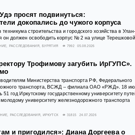
-Удэ просят подвинуться:
тели докопались до чужого корпуса
в техникума строительства и городского хозяйства в Улан
ря он должен освободить корпус № 2 на улице Терешковой,
НИЕ
РАССЛЕДОВАНИЯ
БУРЯТИЯ
7992
05.08.2026
 ректору Трофимову загубить ИрГУПС».
ьмо
оводителям Министерства транспорта РФ, Федерального
рожного транспорта, ВСЖД – филиала ОАО «РЖД». 18 и
ь 51 год Иркутскому государственному университету путе
молодому университету железнодорожного транспорта
АНИЕ
РАССЛЕДОВАНИЯ
ИРКУТСК
31815
24.07.2026
там и пригодился»: Диана Доргеева о