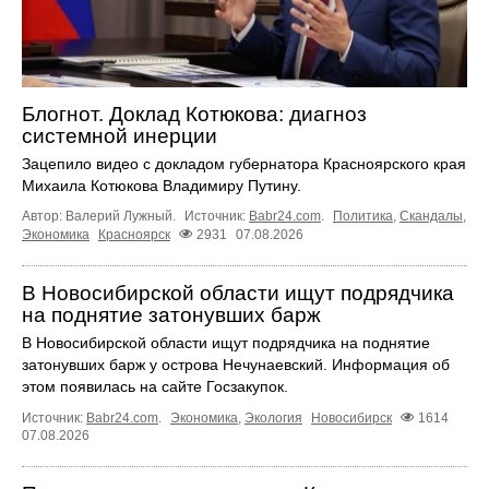
Блогнот. Доклад Котюкова: диагноз
системной инерции
Зацепило видео с докладом губернатора Красноярского края
Михаила Котюкова Владимиру Путину.
Автор: Валерий Лужный.
Источник:
Babr24.com
.
Политика
,
Скандалы
,
Экономика
Красноярск
2931
07.08.2026
В Новосибирской области ищут подрядчика
на поднятие затонувших барж
В Новосибирской области ищут подрядчика на поднятие
затонувших барж у острова Нечунаевский. Информация об
этом появилась на сайте Госзакупок.
Источник:
Babr24.com
.
Экономика
,
Экология
Новосибирск
1614
07.08.2026