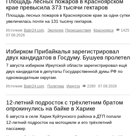
Площадь лесных пожаров в Красноярском
крае превысила 373 тысячи гектаров
Площадь лесных пожаров в Красноярском крае за одни сутки
увеличилась почти на 131 тысячу гектаров.
Источник:
Babr24.com
.
Экология
,
Происшествия
Красноярск
1425
07.08.2026
Избирком Прибайкалья зарегистрировал
двух кандидатов в Госдуму. Бушуев пролетел
7 августа избирком Иркутской области зарегистрировал ещё
двух кандидатов в депутаты Государственной думы РФ по
одномандатным округам.
Источник:
Babr24.com
.
Политика
Иркутск
2280
07.08.2026
12‑летний подросток с трёхлетним братом
опрокинулись на байке в Харике
6 августа в селе Харик Куйтунского района в ДТП попали
12‑летний подросток на мотоцикле и его трёхлетний
пассажир.