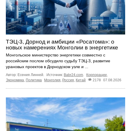
ТЭЦ-3, Дорнод и амбиции «Росатома»: о
новых намерениях Монголии в энергетике
Монгольское министерство энергетики совместно с
российским послом обсудило судьбу ТЭЦ‑3, развитие
урановых проектов в Дорнодском узле и ...
Автор: Есения Линней.
Источник:
Babr24.com
.
Корпорации
,
Экономика
,
Политика
Монголия
,
Россия
,
Китай
2178
07.08.2026