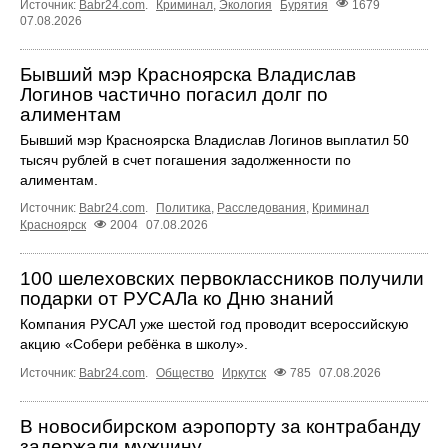
Источник:
Babr24.com
.
Криминал
,
Экология
Бурятия
1679
07.08.2026
Бывший мэр Красноярска Владислав
Логинов частично погасил долг по
алиментам
Бывший мэр Красноярска Владислав Логинов выплатил 50
тысяч рублей в счет погашения задолженности по
алиментам.
Источник:
Babr24.com
.
Политика
,
Расследования
,
Криминал
Красноярск
2004
07.08.2026
100 шелеховских первоклассников получили
подарки от РУСАЛа ко Дню знаний
Компания РУСАЛ уже шестой год проводит всероссийскую
акцию «Собери ребёнка в школу».
Источник:
Babr24.com
.
Общество
Иркутск
785
07.08.2026
В новосибирском аэропорту за контрабанду
задержали мужчину