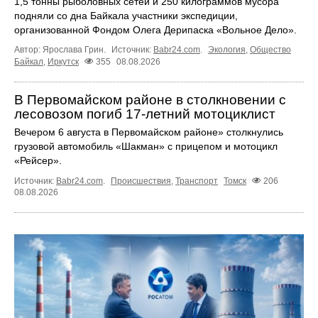
1,5 тонны рыболовных сетей и 250 килограммов мусора
подняли со дна Байкала участники экспедиции,
организованной Фондом Олега Дерипаска «Вольное Дело».
Автор: Ярослава Грин.
Источник:
Babr24.com
.
Экология
,
Общество
Байкал
,
Иркутск
355
08.08.2026
В Первомайском районе в столкновении с
лесовозом погиб 17-летний мотоциклист
Вечером 6 августа в Первомайском районе» столкнулись
грузовой автомобиль «Шакман» с прицепом и мотоцикл
«Рейсер».
Источник:
Babr24.com
.
Происшествия
,
Транспорт
Томск
206
08.08.2026