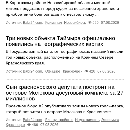
В Каргатском районе Новосибирской области местный
житель предстанет перед судом за незаконное хранение и
приобретение боеприпасов к огнестрельному ...
Источник:
Babr24.com
.
Криминал
Новосибирск
520
07.08.2026
Три новых объекта Таймыра официально
появились на географических картах
В Государственный каталог географических названий внесли
три новых объекта, расположенных на Крайнем Севере
Красноярского края.
Источник:
Babr24.com
.
Официоз
Красноярск
426
07.08.2026
Сын красноярского депутата построит на
острове Молокова досуговый комплекс за 27
миллионов
Проектное бюро А2 опубликовало эскизы нового гриль-парка,
который появится на острове Молокова в Красноярске.
Источник:
Babr24.com
.
Благоустройство
,
Недвижимость
,
Экономика
Красноярск
486
07.08.2026