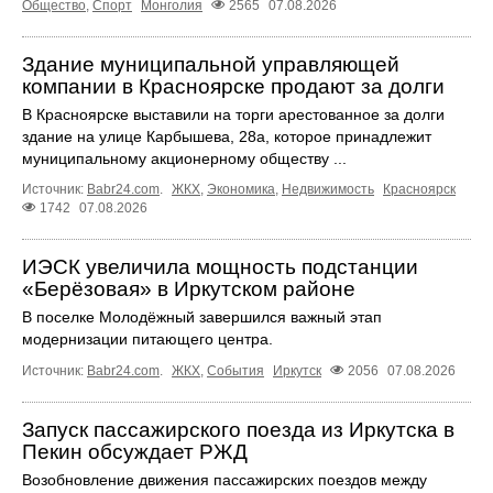
Общество
,
Спорт
Монголия
2565
07.08.2026
Здание муниципальной управляющей
компании в Красноярске продают за долги
В Красноярске выставили на торги арестованное за долги
здание на улице Карбышева, 28а, которое принадлежит
муниципальному акционерному обществу ...
Источник:
Babr24.com
.
ЖКХ
,
Экономика
,
Недвижимость
Красноярск
1742
07.08.2026
ИЭСК увеличила мощность подстанции
«Берёзовая» в Иркутском районе
В поселке Молодёжный завершился важный этап
модернизации питающего центра.
Источник:
Babr24.com
.
ЖКХ
,
События
Иркутск
2056
07.08.2026
Запуск пассажирского поезда из Иркутска в
Пекин обсуждает РЖД
Возобновление движения пассажирских поездов между