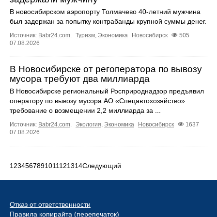
В новосибирском аэропорту Толмачево 40-летний мужчина
был задержан за попытку контрабанды крупной суммы денег.
Источник:
Babr24.com
.
Туризм
,
Экономика
Новосибирск
505
07.08.2026
В Новосибирске от регоператора по вывозу
мусора требуют два миллиарда
В Новосибирске региональный Росприроднадзор предъявил
оператору по вывозу мусора АО «Спецавтохозяйство»
требование о возмещении 2,2 миллиарда за ...
Источник:
Babr24.com
.
Экология
,
Экономика
Новосибирск
1637
07.08.2026
1
2
3
4
5
6
7
8
9
10
11
12
13
14
Следующий
Отказ от ответственности
Правила копирайта (перепечаток)