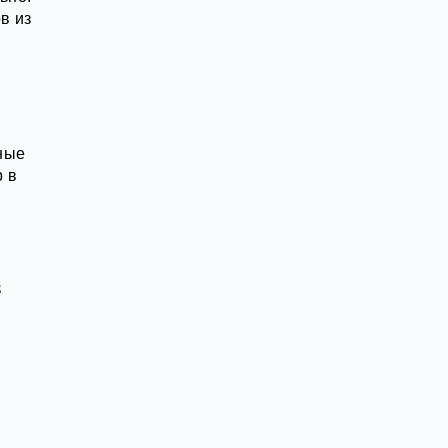
в из
ные
р в
в
й