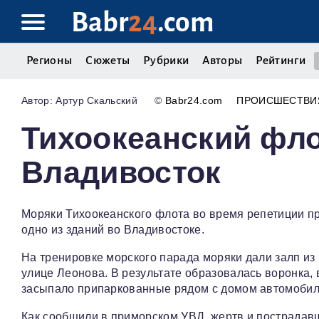
Babr
24
.com
Регионы
Сюжеты
Рубрики
Авторы
Рейтинги
Артур Скальский
©
Babr24.com
ПРОИСШЕСТВИ
Тихоокеанский фло
Владивосток
Моряки Тихоокеанского флота во время репетиции п
одно из зданий во Владивостоке.
На тренировке морского парада моряки дали залп из 
улице Леонова. В результате образовалась воронка,
засыпало припаркованные рядом с домом автомобил
Как сообщили в приморском УВД, жертв и пострадавш