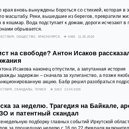
 края вновь вынуждены бороться со стихией, которая в 
по масштабу. Реки, вышедшие из берегов, превратили жи
 в кошмар. Вода подступает к домам, дороги исчезают в г
йонами обрывается.
ЕСТВИЯ
ОБЩЕСТВО
КРАСНОЯРСК
4460
11.05.2026
ст на свободе? Антон Исаков рассказа
ржания
нтона Исакова наконец отпустили, а запутанная история
дважды задержан – сначала за хулиганство, а позже якоб
санкционированную акцию. Бабр решил разобраться подр
ЕСТВИЯ
СКАНДАЛЫ
ТОМСК
5263
13.04.2026
ска за неделю. Трагедия на Байкале, ар
ЗО и патентный скандал
енедельную подборку главных событий Иркутской област
лов за прошедшую неделю с 16 по 22 февраля включител