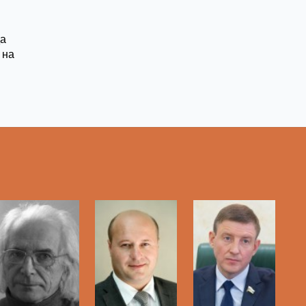
да
 на