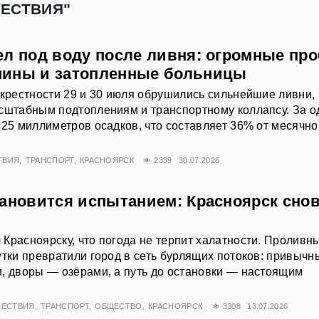
ШЕСТВИЯ"
ел под воду после ливня: огромные про
шины и затопленные больницы
окрестности 29 и 30 июля обрушились сильнейшие ливни,
сштабным подтоплениям и транспортному коллапсу. За о
 25 миллиметров осадков, что составляет 36% от месячно
ТВИЯ
ТРАНСПОРТ
КРАСНОЯРСК
2339
30.07.2026
тановится испытанием: Красноярск снов
Красноярску, что погода не терпит халатности. Проливн
утки превратили город в сеть бурлящих потоков: привычн
, дворы — озёрами, а путь до остановки — настоящим
ЕСТВИЯ
ТРАНСПОРТ
ОБЩЕСТВО
КРАСНОЯРСК
3308
13.07.2026