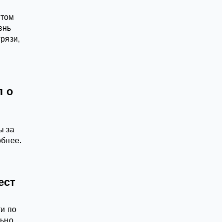
этом
знь
рязи,
л о
ы за
обнее.
ест
и по
ьно.