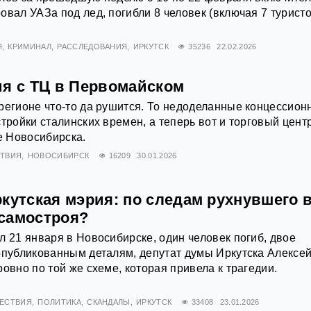
овал УАЗа под лед, погибли 8 человек (включая 7 туристо
Я
КРИМИНАЛ
РАССЛЕДОВАНИЯ
ИРКУТСК
35236
22.02.2026
ия с ТЦ в Первомайском
регионе что-то да рушится. То недоделанные концессион
тройки сталинских времен, а теперь вот и торговый цент
 Новосибирска.
ТВИЯ
НОВОСИБИРСК
16209
30.01.2026
кутская мэрия: по следам рухнувшего 
самостроя?
л 21 января в Новосибирске, один человек погиб, двое
опубликованным деталям, депутат думы Иркутска Алексе
овно по той же схеме, которая привела к трагедии.
ЕСТВИЯ
ПОЛИТИКА
СКАНДАЛЫ
ИРКУТСК
33408
23.01.2026