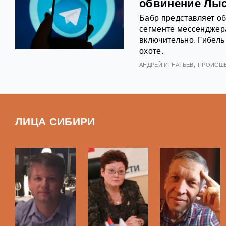
обвинение Лыс
Бабр представляет о
сегменте мессенджера
включительно. Гибель
охоте.
АНДРЕЙ ИГНАТЬЕВ
ПРОИСШ
ЛИЦА СИБИРИ