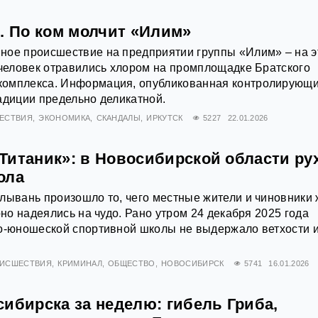
. По ком молчит «Илим»
ное происшествие на предприятии группы «Илим» – на э
 человек отравились хлором на промплощадке Братского
омплекса. Информация, опубликованная контролирующ
адиции предельно деликатной.
ЕСТВИЯ
ЭКОНОМИКА
СКАНДАЛЫ
ИРКУТСК
5227
22.01.2026
Титаник»: в Новосибирской области ру
ола
лывань произошло то, чего местные жители и чиновники
рно надеялись на чудо. Рано утром 24 декабря 2025 года
ко-юношеской спортивной школы не выдержало ветхости 
ИСШЕСТВИЯ
КРИМИНАЛ
ОБЩЕСТВО
НОВОСИБИРСК
5741
16.01.2026
ибирска за неделю: гибель Гриба,