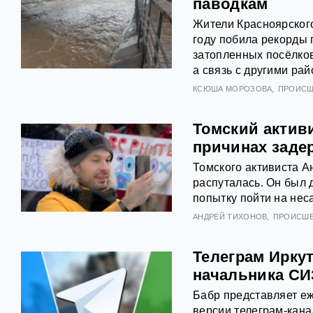
паводкам
Жители Красноярского
году побила рекорды 
затопленных посёлков
а связь с другими ра
КСЮША МОРОЗОВА
ПРОИСШ
Томский активи
причинах заде
Томского активиста А
распуталась. Он был 
попытку пойти на не
АНДРЕЙ ТИХОНОВ
ПРОИСШ
Телеграм Иркут
начальника СИ
Бабр представляет еж
версии телеграм-кана