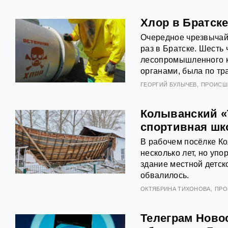
Хлор в Братске
Очередное чрезвычай
раз в Братске. Шесть
лесопромышленного к
органами, была по тр
ГЕОРГИЙ БУЛЫЧЕВ
ПРОИСШ
Колыванский «
спортивная шк
В рабочем посёлке Ко
несколько лет, но упо
здание местной детс
обвалилось.
ОКТЯБРИНА ТИХОНОВА
ПРО
Телеграм Новос