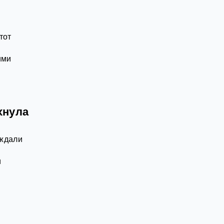
тот
ими
хнула
 ждали
и