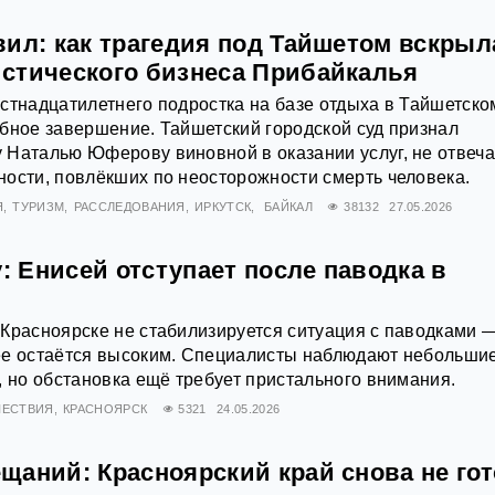
вил: как трагедия под Тайшетом вскрыл
стического бизнеса Прибайкалья
стнадцатилетнего подростка на базе отдыха в Тайшетско
бное завершение. Тайшетский городской суд признал
 Наталью Юферову виновной в оказании услуг, не отвеч
ости, повлёкших по неосторожности смерть человека.
Я
ТУРИЗМ
РАССЛЕДОВАНИЯ
ИРКУТСК
БАЙКАЛ
38132
27.05.2026
у: Енисей отступает после паводка в
Красноярске не стабилизируется ситуация с паводками 
ее остаётся высоким. Специалисты наблюдают небольши
, но обстановка ещё требует пристального внимания.
ЕСТВИЯ
КРАСНОЯРСК
5321
24.05.2026
аний: Красноярский край снова не гот