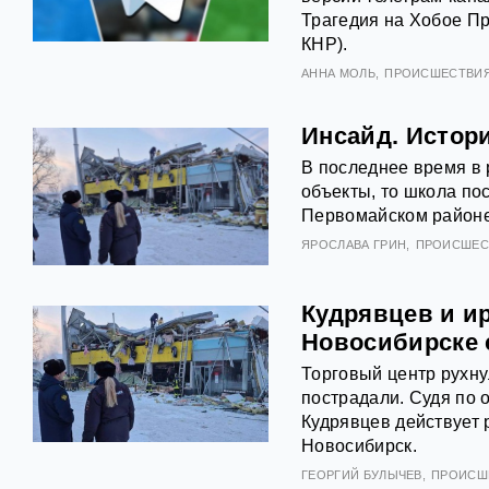
Трагедия на Хобое Пр
КНР).
АННА МОЛЬ
ПРОИСШЕСТВИ
Инсайд. Истор
В последнее время в 
объекты, то школа пос
Первомайском районе
ЯРОСЛАВА ГРИН
ПРОИСШЕС
Кудрявцев и ир
Новосибирске 
Торговый центр рухну
пострадали. Судя по 
Кудрявцев действует р
Новосибирск.
ГЕОРГИЙ БУЛЫЧЕВ
ПРОИСШ