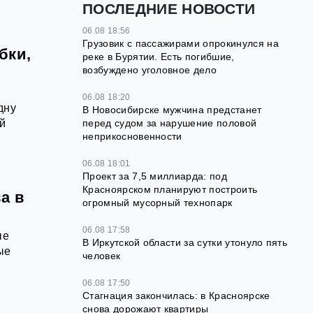
ПОСЛЕДНИЕ НОВОСТИ
06.08 18:56
Грузовик с пассажирами опрокинулся на
бки,
реке в Бурятии. Есть погибшие,
возбуждено уголовное дело
06.08 18:20
дну
В Новосибирске мужчина предстанет
й
перед судом за нарушение половой
неприкосновенности
06.08 18:01
Проект за 7,5 миллиарда: под
Красноярском планируют построить
а в
огромный мусорный технопарк
06.08 17:58
ые
В Иркутской области за сутки утонуло пять
ые
человек
06.08 17:50
Стагнация закончилась: в Красноярске
снова дорожают квартиры