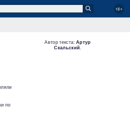
18+
Автор текста:
Артур
Скальский
.
еляли
ки по