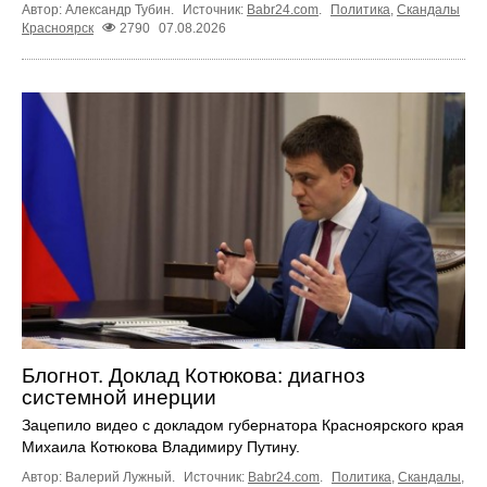
Автор: Александр Тубин.
Источник:
Babr24.com
.
Политика
,
Скандалы
Красноярск
2790
07.08.2026
Блогнот. Доклад Котюкова: диагноз
системной инерции
Зацепило видео с докладом губернатора Красноярского края
Михаила Котюкова Владимиру Путину.
Автор: Валерий Лужный.
Источник:
Babr24.com
.
Политика
,
Скандалы
,