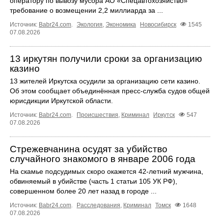
оператору по вывозу мусора АО «Спецавтохозяйство»
требование о возмещении 2,2 миллиарда за ...
Источник:
Babr24.com
.
Экология
,
Экономика
Новосибирск
1545
07.08.2026
13 иркутян получили сроки за организацию
казино
13 жителей Иркутска осудили за организацию сети казино.
Об этом сообщает объединённая пресс‑служба судов общей
юрисдикции Иркутской области.
Источник:
Babr24.com
.
Происшествия
,
Криминал
Иркутск
547
07.08.2026
Стрежевчанина осудят за убийство
случайного знакомого в январе 2006 года
На скамье подсудимых скоро окажется 42-летний мужчина,
обвиняемый в убийстве (часть 1 статьи 105 УК РФ),
совершенном более 20 лет назад в городе ...
Источник:
Babr24.com
.
Расследования
,
Криминал
Томск
1648
07.08.2026