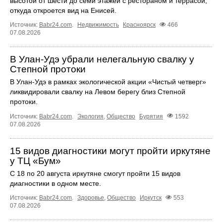
высотой от шести до семи этажей с рестораном и террасой,
откуда откроется вид на Енисей.
Источник:
Babr24.com
.
Недвижимость
Красноярск
466
07.08.2026
В Улан-Удэ убрали нелегальную свалку у
Степной протоки
В Улан-Удэ в рамках экологической акции «Чистый четверг»
ликвидировали свалку на Левом берегу близ Степной
протоки.
Источник:
Babr24.com
.
Экология
,
Общество
Бурятия
1592
07.08.2026
15 видов диагностики могут пройти иркутяне
у ТЦ «Бум»
С 18 по 20 августа иркутяне смогут пройти 15 видов
диагностики в одном месте.
Источник:
Babr24.com
.
Здоровье
,
Общество
Иркутск
553
07.08.2026