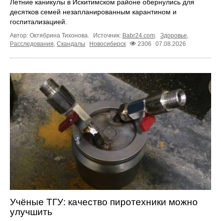
Летние каникулы в Искитимском районе обернулись для
десятков семей незапланированным карантином и
госпитализацией.
Автор: Октябрина Тихонова.
Источник:
Babr24.com
.
Здоровье
,
Расследования
,
Скандалы
Новосибирск
2306
07.08.2026
Учёные ТГУ: качество пиротехники можно
улучшить