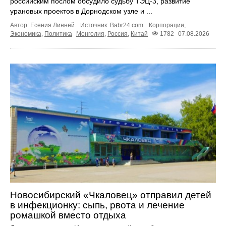
российским послом обсудило судьбу ТЭЦ‑3, развитие
урановых проектов в Дорнодском узле и ...
Автор: Есения Линней.
Источник:
Babr24.com
.
Корпорации
,
Экономика
,
Политика
Монголия
,
Россия
,
Китай
1782
07.08.2026
Новосибирский «Чкаловец» отправил детей
в инфекционку: сыпь, рвота и лечение
ромашкой вместо отдыха