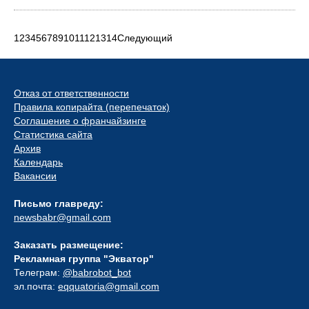
1
2
3
4
5
6
7
8
9
10
11
12
13
14
Следующий
Отказ от ответственности
Правила копирайта (перепечаток)
Соглашение о франчайзинге
Статистика сайта
Архив
Календарь
Вакансии
Письмо главреду:
newsbabr@gmail.com
Заказать размещение:
Рекламная группа "Экватор"
Телеграм:
@babrobot_bot
эл.почта:
eqquatoria@gmail.com