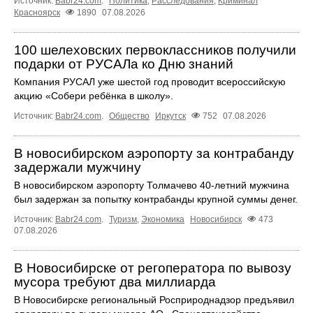
Источник:
Babr24.com
.
Политика
,
Расследования
,
Криминал
Красноярск
1890
07.08.2026
100 шелеховских первоклассников получили
подарки от РУСАЛа ко Дню знаний
Компания РУСАЛ уже шестой год проводит всероссийскую
акцию «Собери ребёнка в школу».
Источник:
Babr24.com
.
Общество
Иркутск
752
07.08.2026
В новосибирском аэропорту за контрабанду
задержали мужчину
В новосибирском аэропорту Толмачево 40-летний мужчина
был задержан за попытку контрабанды крупной суммы денег.
Источник:
Babr24.com
.
Туризм
,
Экономика
Новосибирск
473
07.08.2026
В Новосибирске от регоператора по вывозу
мусора требуют два миллиарда
В Новосибирске региональный Росприроднадзор предъявил