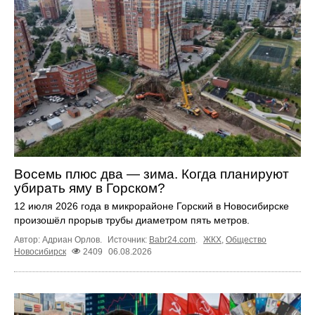
Восемь плюс два — зима. Когда планируют
убирать яму в Горском?
12 июля 2026 года в микрорайоне Горский в Новосибирске
произошёл прорыв трубы диаметром пять метров.
Автор: Адриан Орлов.
Источник:
Babr24.com
.
ЖКХ
,
Общество
Новосибирск
2409
06.08.2026