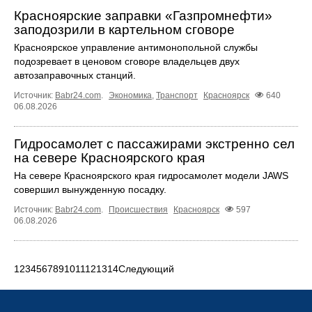
Красноярские заправки «Газпромнефти»
заподозрили в картельном сговоре
Красноярское управление антимонопольной службы
подозревает в ценовом сговоре владельцев двух
автозаправочных станций.
Источник:
Babr24.com
.
Экономика
,
Транспорт
Красноярск
640
06.08.2026
Гидросамолет с пассажирами экстренно сел
на севере Красноярского края
На севере Красноярского края гидросамолет модели JAWS
совершил вынужденную посадку.
Источник:
Babr24.com
.
Происшествия
Красноярск
597
06.08.2026
1
2
3
4
5
6
7
8
9
10
11
12
13
14
Следующий