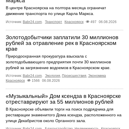
Маркса
В центре Красноярска на полтора месяца ограничат
движение транспорта по улице Карла Маркса.
Источник:
Babr24.com
.
Транспорт
Красноярск
497
06.08.2026
Золотодобытчики заплатили 30 миллионов
рублей за отравление рек в Красноярском
крае
Природоохранная прокуратура взыскала с
золотодобывающего предприятия почти 30 миллионов
рублей за загрязнение водоемов в Красноярском крае.
Источник:
Babr24.com
.
Экология
,
Происшествия
,
Экономика
Красноярск
1566
06.08.2026
«Музыкальный» Дом ксендза в Красноярске
отреставрируют за 55 миллионов рублей
В Красноярске объявили торги на поиск подрядчика для
реставрации знаменитого Дома ксендза, расположенного на
улице Декабристов около Органного зала.
Источник:
Babr24.com
.
Благоустройство
,
Недвижимость
Красноярск