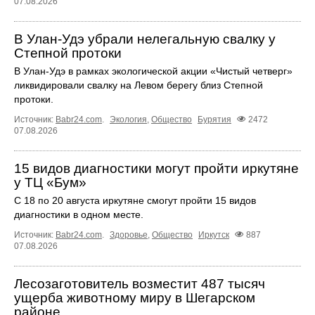
07.08.2026
В Улан-Удэ убрали нелегальную свалку у
Степной протоки
В Улан-Удэ в рамках экологической акции «Чистый четверг»
ликвидировали свалку на Левом берегу близ Степной
протоки.
Источник:
Babr24.com
.
Экология
,
Общество
Бурятия
2472
07.08.2026
15 видов диагностики могут пройти иркутяне
у ТЦ «Бум»
С 18 по 20 августа иркутяне смогут пройти 15 видов
диагностики в одном месте.
Источник:
Babr24.com
.
Здоровье
,
Общество
Иркутск
887
07.08.2026
Лесозаготовитель возместит 487 тысяч
ущерба животному миру в Шегарском
районе