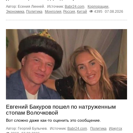
Автор: Есения Линней.
Источник:
Babr24.com
.
Корпорации
,
Экономика
,
Политика
Монголия
,
Россия
,
Китай
4395
07.08.2026
Евгений Бакуров пошел по натруженным
стопам Волочковой
Вот сложно даже как-то оценить это сообщение.
Автор: Георгий Булычев.
Источник:
Babr24.com
.
Политика
Иркутск