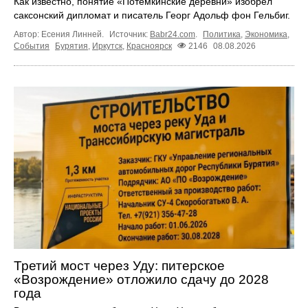
Как известно, понятие «Потёмкинские деревни» изобрёл
саксонский дипломат и писатель Георг Адольф фон Гельбиг.
Автор: Есения Линней.
Источник:
Babr24.com
.
Политика
,
Экономика
,
События
Бурятия
,
Иркутск
,
Красноярск
2146
08.08.2026
Третий мост через Уду: питерское
«Возрождение» отложило сдачу до 2028
года