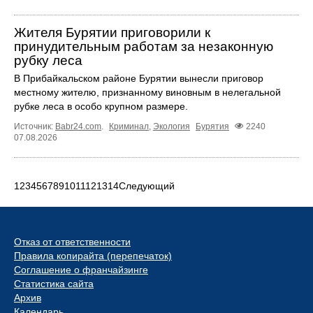
Жителя Бурятии приговорили к
принудительным работам за незаконную
рубку леса
В Прибайкальском районе Бурятии вынесли приговор
местному жителю, признанному виновным в нелегальной
рубке леса в особо крупном размере.
Источник:
Babr24.com
.
Криминал
,
Экология
Бурятия
2240
07.08.2026
1
2
3
4
5
6
7
8
9
10
11
12
13
14
Следующий
Отказ от ответственности
Правила копирайта (перепечаток)
Соглашение о франчайзинге
Статистика сайта
Архив
Календарь