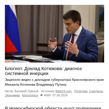
Блогнот. Доклад Котюкова: диагноз
системной инерции
Зацепило видео с докладом губернатора Красноярского края
Михаила Котюкова Владимиру Путину.
Автор: Валерий Лужный.
Источник:
Babr24.com
.
Политика
,
Скандалы
,
Экономика
Красноярск
4689
07.08.2026
В Новосибирской области ищут подрядчика