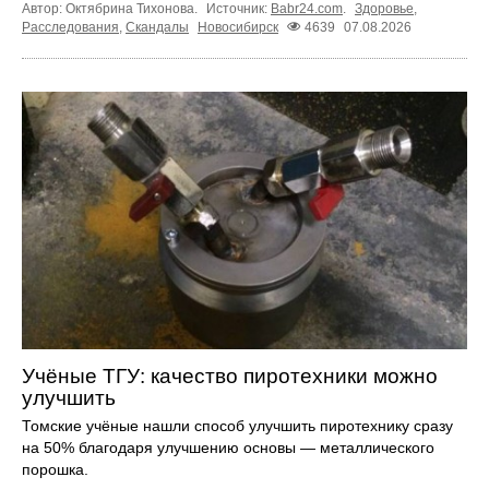
Автор: Октябрина Тихонова.
Источник:
Babr24.com
.
Здоровье
,
Расследования
,
Скандалы
Новосибирск
4639
07.08.2026
Учёные ТГУ: качество пиротехники можно
улучшить
Томские учёные нашли способ улучшить пиротехнику сразу
на 50% благодаря улучшению основы — металлического
порошка.