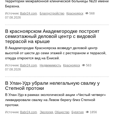
территории межрайонной клинической больницы №20 имени
Берзона.
Источник:
Babr24.com
.
Благоустройство
Красноярск
568
07.08.2026
В красноярском Академгородке построят
семиэтажный деловой центр с видовой
террасой на крыше
В Академгородке Красноярска возведут деловой центр
высотой от шести до семи этажей с рестораном и террасой,
откуда откроется вид на Енисей.
Источник:
Babr24.com
.
Недвижимость
Красноярск
563
07.08.2026
В Улан-Удэ убрали нелегальную свалку у
Степной протоки
В Улан-Удэ в рамках экологической акции «Чистый четверг»
ликвидировали свалку на Левом берегу близ Степной
протоки.
Источник:
Babr24.com
.
Экология
,
Общество
Бурятия
1856