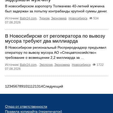
В новосибирском аэропорту Толмачево 40-летний мужчина
был задержан за попытку контрабанды крупной суммы денег.
Источник:
Babr24.com
.
Туризм
,
Экономика
Новосибирск
534
07.08.2026
В Новосибирске от регоператора по вывозу
мусора требуют два миллиарда
В Новосибирске региональный Росприроднадзор предъявил
оператору по вывозу мусора АО «Спецавтохозяйство»
требование о возмещении 2,2 миллиарда за ...
Источник:
Babr24.com
.
Экология
,
Экономика
Новосибирск
1722
07.08.2026
1
2
3
4
5
6
7
8
9
10
11
12
13
14
Следующий
Отказ от ответственности
Правила копирайта (перепечаток)