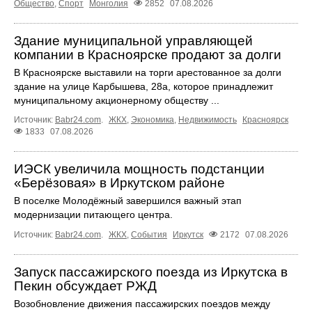
Общество
,
Спорт
Монголия
2852
07.08.2026
Здание муниципальной управляющей
компании в Красноярске продают за долги
В Красноярске выставили на торги арестованное за долги
здание на улице Карбышева, 28а, которое принадлежит
муниципальному акционерному обществу ...
Источник:
Babr24.com
.
ЖКХ
,
Экономика
,
Недвижимость
Красноярск
1833
07.08.2026
ИЭСК увеличила мощность подстанции
«Берёзовая» в Иркутском районе
В поселке Молодёжный завершился важный этап
модернизации питающего центра.
Источник:
Babr24.com
.
ЖКХ
,
События
Иркутск
2172
07.08.2026
Запуск пассажирского поезда из Иркутска в
Пекин обсуждает РЖД
Возобновление движения пассажирских поездов между