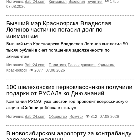
Источник:
Babr24.com
.
Криминал
,
Экология
Бурятия
1755
07.08.2026
Бывший мэр Красноярска Владислав
Логинов частично погасил долг по
алиментам
Бывший мэр Красноярска Владислав Логинов выплатил 50
тысяч рублей в счет погашения задолженности по
алиментам.
Источник:
Babr24.com
.
Политика
,
Расследования
,
Криминал
Красноярск
2077
07.08.2026
100 шелеховских первоклассников получили
подарки от РУСАЛа ко Дню знаний
Компания РУСАЛ уже шестой год проводит всероссийскую
акцию «Собери ребёнка в школу».
Источник:
Babr24.com
.
Общество
Иркутск
812
07.08.2026
В новосибирском аэропорту за контрабанду
задержали мужчину