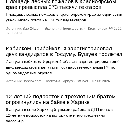
Площадь лесных пожаров в Красноярском
крае превысила 373 тысячи гектаров
Площадь лесных пожаров в Красноярском крае за одни сутки
увеличилась почти на 131 тысячу гектаров.
Источник:
Babr24.com
.
Экология
,
Происшествия
Красноярск
1511
07.08.2026
Избирком Прибайкалья зарегистрировал
двух кандидатов в Госдуму. Бушуев пролетел
7 августа избирком Иркутской области зарегистрировал ещё
двух кандидатов в депутаты Государственной думы РФ по
одномандатным округам.
Источник:
Babr24.com
.
Политика
Иркутск
2491
07.08.2026
12‑летний подросток с трёхлетним братом
опрокинулись на байке в Харике
6 августа в селе Харик Куйтунского района в ДТП попали
12‑летний подросток на мотоцикле и его трёхлетний
пассажир.