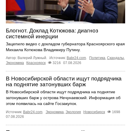
Блогнот. Доклад Котюкова: диагноз
системной инерции
Зацепило видео с докладом губернатора Красноярского края
Михаила Котюкова Владимиру Путину.
Автор: Валерий Лужный.
Источник:
Babr24.com
.
Политика
,
Скандалы
,
Экономика
Красноярск
3216
07.08.2026
В Новосибирской области ищут подрядчика
на поднятие затонувших барж
В Новосибирской области ищут подрядчика на поднятие
затонувших барж у острова Нечунаевский. Информация об
этом появилась на сайте Госзакупок.
Источник:
Babr24.com
.
Экономика
,
Экология
Новосибирск
1698
07.08.2026