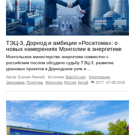
ТЭЦ-3, Дорнод и амбиции «Росатома»: о
новых намерениях Монголии в энергетике
Монгольское министерство энергетики совместно с
российским послом обсудило судьбу ТЭЦ‑3, развитие
урановых проектов в Дорнодском узле и ...
Автор: Есения Линней.
Источник:
Babr24.com
.
Корпорации
,
Экономика
,
Политика
Монголия
,
Россия
,
Китай
2577
07.08.2026