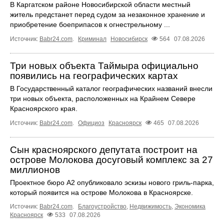
В Каргатском районе Новосибирской области местный
житель предстанет перед судом за незаконное хранение и
приобретение боеприпасов к огнестрельному ...
Источник:
Babr24.com
.
Криминал
Новосибирск
564
07.08.2026
Три новых объекта Таймыра официально
появились на географических картах
В Государственный каталог географических названий внесли
три новых объекта, расположенных на Крайнем Севере
Красноярского края.
Источник:
Babr24.com
.
Официоз
Красноярск
465
07.08.2026
Сын красноярского депутата построит на
острове Молокова досуговый комплекс за 27
миллионов
Проектное бюро А2 опубликовало эскизы нового гриль-парка,
который появится на острове Молокова в Красноярске.
Источник:
Babr24.com
.
Благоустройство
,
Недвижимость
,
Экономика
Красноярск
533
07.08.2026