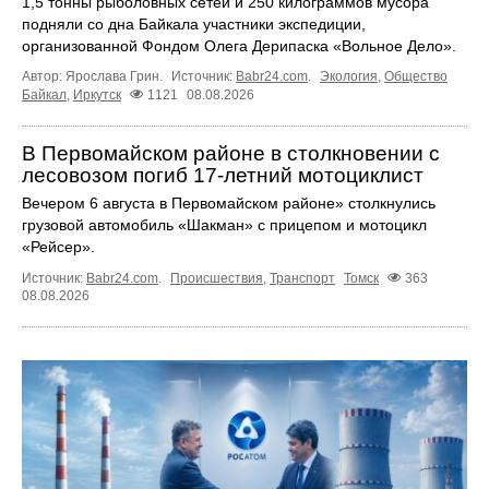
1,5 тонны рыболовных сетей и 250 килограммов мусора
подняли со дна Байкала участники экспедиции,
организованной Фондом Олега Дерипаска «Вольное Дело».
Автор: Ярослава Грин.
Источник:
Babr24.com
.
Экология
,
Общество
Байкал
,
Иркутск
1121
08.08.2026
В Первомайском районе в столкновении с
лесовозом погиб 17-летний мотоциклист
Вечером 6 августа в Первомайском районе» столкнулись
грузовой автомобиль «Шакман» с прицепом и мотоцикл
«Рейсер».
Источник:
Babr24.com
.
Происшествия
,
Транспорт
Томск
363
08.08.2026