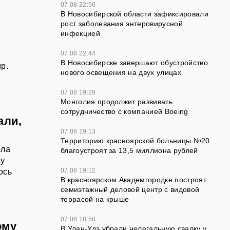
07.08 22:56
В Новосибирской области зафиксировали
рост заболевания энтеровирусной
инфекцией
07.08 22:44
В Новосибирске завершают обустройство
р.
нового освещения на двух улицах
07.08 19:28
Монголия продолжит развивать
сотрудничество с компанией Boeing
али,
07.08 19:13
Территорию красноярской больницы №20
ола
благоустроят за 13,5 миллиона рублей
му
07.08 19:12
ось
В красноярском Академгородке построят
семиэтажный деловой центр с видовой
террасой на крыше
07.08 18:58
ому
В Улан-Удэ убрали нелегальную свалку у