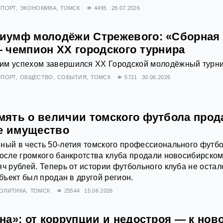
СПОРТ
ЭКОНОМИКА
ТОМСК
4495
28.07.2026
иумф молодёжи Стрежевого: «Сборная
 чемпион XX городского турнира
им успехом завершился XX Городской молодёжный турни
СПОРТ
ОБЩЕСТВО
СОБЫТИЯ
ТОМСК
5721
30.06.2026
ять о величии томского футбола прод
ое имущество
ный в честь 50-летия томского профессионального футб
после громкого банкротства клуба продали новосибирско
яч рублей. Теперь от истории футбольного клуба не остал
объект был продан в другой регион.
ОЛИТИКА
ТОМСК
25544
15.06.2026
на»: от коррупции и недостроя — к нов