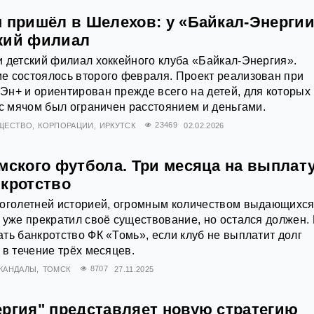
м пришёл в Шелехов: у «Байкал-Энерги
кий филиал
 детский филиал хоккейного клуба «Байкал-Энергия».
е состоялось второго февраля. Проект реализован при
н+ и ориентирован прежде всего на детей, для которых
 с мячом был ограничен расстоянием и деньгами.
ЩЕСТВО
КОРПОРАЦИИ
ИРКУТСК
23469
02.02.2026
мского футбола. Три месяца на выплат
нкротство
ноголетней историей, огромным количеством выдающихс
 уже прекратил своё существование, но остался должен.
ть банкротство ФК «Томь», если клуб не выплатит долг
 в течение трёх месяцев.
КАНДАЛЫ
ТОМСК
8707
27.11.2025
ергия" представляет новую стратегию