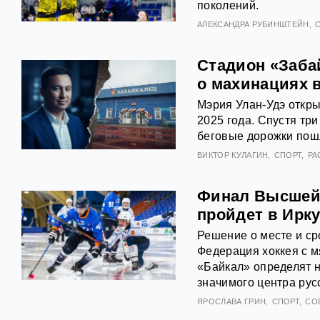
поколений.
АЛЕКСАНДРА РУБИНШТЕЙН
Стадион «Забай
о махинациях в
Мэрия Улан-Удэ откры
2025 года. Спустя тр
беговые дорожки пош
ВИКТОР КУЛАГИН
СПОРТ
РА
Финал Высшей л
пройдет в Ирку
Решение о месте и ср
Федерация хоккея с м
«Байкал» определят н
значимого центра русс
ЯРОСЛАВА ГРИН
СПОРТ
СО