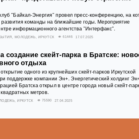
клуб "Байкал-Энергия" провел пресс-конференцию, на ко
 развития команды на ближайшие годы. Мероприятие
ентре информационного агентства "Интерфакс".
БЫТИЯ
МОЛОДЕЖЬ
ИРКУТСК
61446
17.07.2025
 создание скейт-парка в Братске: ново
ивного отдыха
 открытие одного из крупнейших скейт-парков Иркутской
при поддержке компании Эн+. Энергетический холдинг Эн
рацией Братска открыл в центре города новый скейт-пар
 квадратных метров.
ЛОДЕЖЬ
ИРКУТСК
75590
27.04.2025