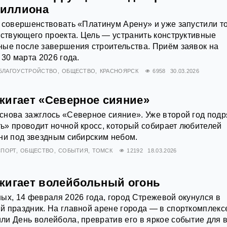
миллиона
 совершенствовать «Платинум Арену» и уже запустили т
тствующего проекта. Цель — устранить конструктивные
ные после завершения строительства. Приём заявок на
 30 марта 2026 года.
БЛАГОУСТРОЙСТВО
ОБЩЕСТВО
КРАСНОЯРСК
6958
30.03.2026
жигает «Северное сияние»
снова зажглось «Северное сияние». Уже второй год подр
» проводит ночной кросс, который собирает любителей
ни под звездным сибирским небом.
СПОРТ
ОБЩЕСТВО
СОБЫТИЯ
ТОМСК
12192
18.03.2026
жигает волейбольный огонь
ых, 14 февраля 2026 года, город Стрежевой окунулся в
 праздник. На главной арене города — в спорткомплекс
и День волейбола, превратив его в яркое событие для 