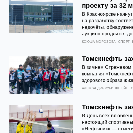
проекту за 32 
В Красноярске начнут
на разработку соотве
недочёты, обнаружен
аукцион продлится до
КСЮША МОРОЗОВА
СПОРТ
Томскнефть за
В зимнем Стрежевом 
компания «Томскнефть
здорового образа жиз
АЛЕКСАНДРА РУБИНШТЕЙН
Томскнефть за
В День всех влюбленн
настоящий спортивный
«Нефтяник» — отметил