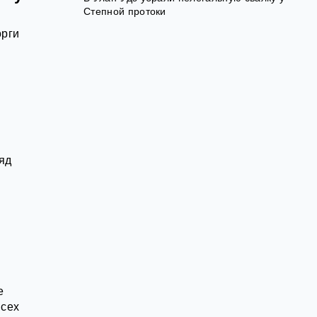
Степной протоки
орги
яд
е
всех