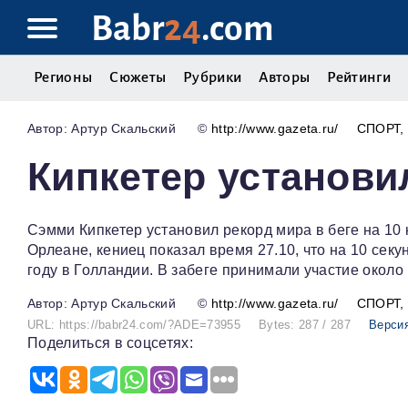
Babr
24
.com
Регионы
Сюжеты
Рубрики
Авторы
Рейтинги
Артур Скальский
©
http://www.gazeta.ru/
СПОРТ
Кипкетер установи
Сэмми Кипкетер установил рекорд мира в беге на 10
Орлеане, кениец показал время 27.10, что на 10 сек
году в Голландии. В забеге принимали участие около 
Артур Скальский
©
http://www.gazeta.ru/
СПОРТ
URL: https://babr24.com/?ADE=73955
Bytes: 287 / 287
Версия
Поделиться в соцсетях: