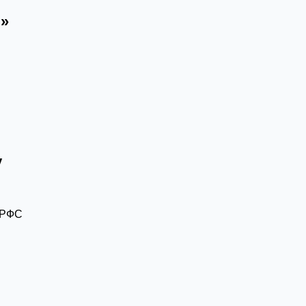
и»
у
я
 РФС