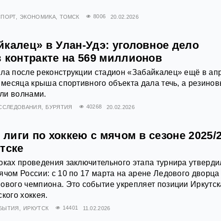
СПОРТ
ЭКОНОМИКА
ТОМСК
8006
20.02.2026
калец» в Улан-Удэ: уголовное дело
 контракте на 569 миллионов
ла после реконструкции стадион «Забайкалец» ещё в ап
и месяца крыша спортивного объекта дала течь, а резино
ли волнами.
ССЛЕДОВАНИЯ
БУРЯТИЯ
40268
20.02.2026
иги по хоккею с мячом в сезоне 2025/
тске
оках проведения заключительного этапа турнира утверди
ячом России: с 10 по 17 марта на арене Ледового дворца
ового чемпиона. Это событие укрепляет позиции Иркутск
кого хоккея.
БЫТИЯ
ИРКУТСК
14401
11.02.2026