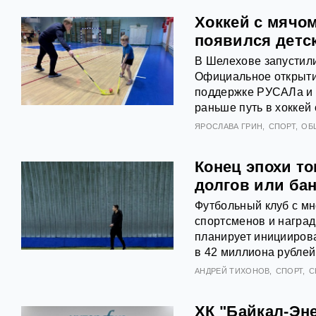
Хоккей с мячо
появился детс
В Шелехове запустили
Официальное открыти
поддержке РУСАЛа и Э
раньше путь в хоккей
ЯРОСЛАВА ГРИН
СПОРТ
ОБ
Конец эпохи то
долгов или ба
Футбольный клуб с м
спортсменов и наград
планирует инициирова
в 42 миллиона рублей
АНДРЕЙ ТИХОНОВ
СПОРТ
С
ХК "Байкал-Эн