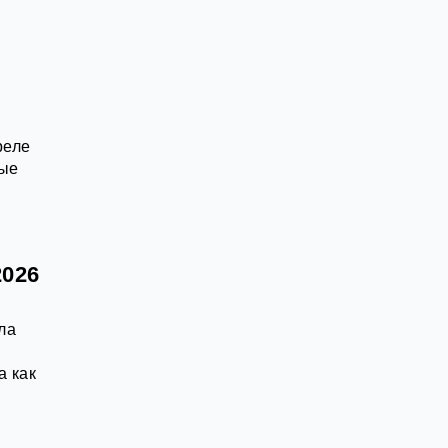
реле
вые
2026
ла
а как