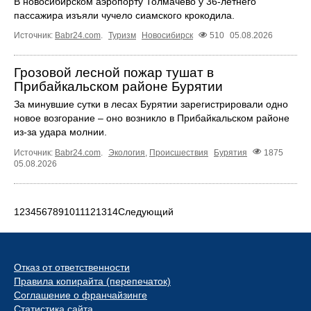
В новосибирском аэропорту Толмачево у 36-летнего
пассажира изъяли чучело сиамского крокодила.
Источник:
Babr24.com
.
Туризм
Новосибирск
510
05.08.2026
Грозовой лесной пожар тушат в
Прибайкальском районе Бурятии
За минувшие сутки в лесах Бурятии зарегистрировали одно
новое возгорание – оно возникло в Прибайкальском районе
из-за удара молнии.
Источник:
Babr24.com
.
Экология
,
Происшествия
Бурятия
1875
05.08.2026
1
2
3
4
5
6
7
8
9
10
11
12
13
14
Следующий
Отказ от ответственности
Правила копирайта (перепечаток)
Соглашение о франчайзинге
Статистика сайта