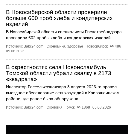
В Новосибирской области проверили
больше 600 проб хлеба и кондитерских
изделий
В Новосибирской области специалисты Роспотребнадзора
проверили 602 пробы хлеба и кондитерских изделий.
Источник:
Babr24.com
.
Экономика
,
Здоровье
Новосибирск
486
05.08.2026
В окрестностях села Новоисламбуль
Томской области убрали свалку в 2173
«квадрата»
Инспектор Россельхознадзора 3 августа 2026-го провел
выездное обследование сельхозугодий в Кривошеинском
районе, где ранее была обнаружена ...
Источник:
Babr24.com
.
Экология
Томск
1868
05.08.2026