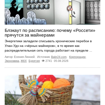
Блэкаут по расписанию: почему «Россети»
прячутся за майнерами
Энергетики заладили списывать хронические перебои в
Улан-Удэ на «чёрных майнеров», в то время как
распределительная сеть города работает на пределе ...
Автор: Есения Линней.
Источник:
Babr24.com
.
Корпорации
,
Экономика
,
ЖКХ
Бурятия
2741
05.08.2026