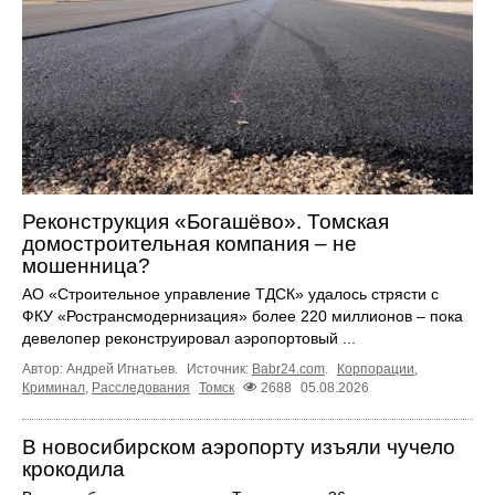
Реконструкция «Богашёво». Томская
домостроительная компания – не
мошенница?
АО «Строительное управление ТДСК» удалось стрясти с
ФКУ «Ространсмодернизация» более 220 миллионов – пока
девелопер реконструировал аэропортовый ...
Автор: Андрей Игнатьев.
Источник:
Babr24.com
.
Корпорации
,
Криминал
,
Расследования
Томск
2688
05.08.2026
В новосибирском аэропорту изъяли чучело
крокодила