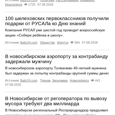
Источник:
Babr24.com
.
Политика
,
Расследования
,
Криминал
Красноярск
1725
07.08.2026
100 шелеховских первоклассников получили
подарки от РУСАЛа ко Дню знаний
Компания РУСАЛ уже шестой год проводит всероссийскую
акцию «Собери ребёнка в школу».
Источник:
Babr24.com
.
Общество
Иркутск
584
07.08.2026
В новосибирском аэропорту за контрабанду
задержали мужчину
В новосибирском аэропорту Толмачево 40-летний мужчина
был задержан за попытку контрабанды крупной суммы денег.
Источник:
Babr24.com
.
Туризм
,
Экономика
Новосибирск
441
07.08.2026
В Новосибирске от регоператора по вывозу
мусора требуют два миллиарда
В Новосибирске региональный Росприроднадзор предъявил