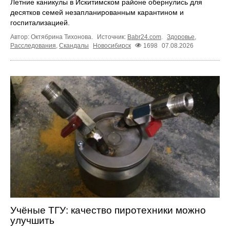
Летние каникулы в Искитимском районе обернулись для
десятков семей незапланированным карантином и
госпитализацией.
Автор: Октябрина Тихонова.
Источник:
Babr24.com
.
Здоровье
,
Расследования
,
Скандалы
Новосибирск
1698
07.08.2026
Учёные ТГУ: качество пиротехники можно
улучшить