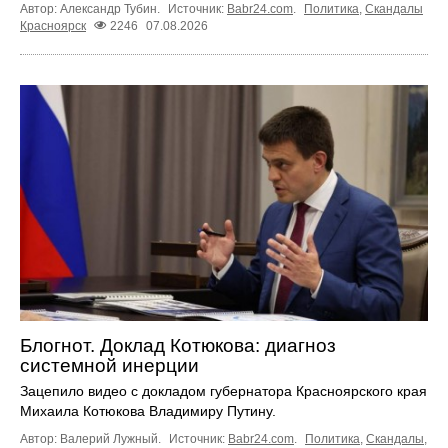
Автор: Александр Тубин.
Источник:
Babr24.com
.
Политика
,
Скандалы
Красноярск
2246
07.08.2026
Блогнот. Доклад Котюкова: диагноз
системной инерции
Зацепило видео с докладом губернатора Красноярского края
Михаила Котюкова Владимиру Путину.
Автор: Валерий Лужный.
Источник:
Babr24.com
.
Политика
,
Скандалы
,