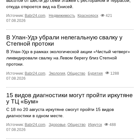
высотой от шести до семи этажей с рестораном и террасой,
откуда откроется вид на Енисей.
Источник:
Babr24.com
.
Недвижимость
Красноярск
421
07.08.2026
В Улан-Удэ убрали нелегальную свалку у
Степной протоки
В Улан-Удэ в рамках экологической акции «Чистый четверг»
ликвидировали свалку на Левом берегу близ Степной
протоки.
Источник:
Babr24.com
.
Экология
,
Общество
Бурятия
1288
07.08.2026
15 видов диагностики могут пройти иркутяне
у ТЦ «Бум»
С 18 по 20 августа иркутяне смогут пройти 15 видов
диагностики в одном месте.
Источник:
Babr24.com
.
Здоровье
,
Общество
Иркутск
488
07.08.2026