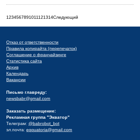
1
2
3
4
5
6
7
8
9
10
11
12
13
14
Следующий
Отказ от ответственности
Правила копирайта (перепечаток)
Соглашение о франчайзинге
Статистика сайта
Архив
Календарь
Вакансии
Письмо главреду:
newsbabr@gmail.com
Заказать размещение:
Рекламная группа "Экватор"
Телеграм:
@babrobot_bot
эл.почта:
eqquatoria@gmail.com