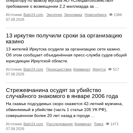
оператору по вывозу мусора АО «Спецавтохозяйство»
требование о возмещении 2,2 миллиарда за ...
Источник:
Babr24.com
.
Экология
,
Экономика
Новосибирск
1366
07.08.2026
13 иркутян получили сроки за организацию
казино
13 жителей Иркутска осудили за организацию сети казино.
Об этом сообщает объединённая пресс‑служба судов общей
юрисдикции Иркутской области.
Источник:
Babr24.com
.
Происшествия
,
Криминал
Иркутск
517
07.08.2026
Стрежевчанина осудят за убийство
случайного знакомого в январе 2006 года
На скамье подсудимых скоро окажется 42-летний мужчина,
обвиняемый в убийстве (часть 1 статьи 105 УК РФ),
совершенном более 20 лет назад в городе ...
Источник:
Babr24.com
.
Расследования
,
Криминал
Томск
1471
07.08.2026