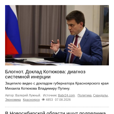
Блогнот. Доклад Котюкова: диагноз
системной инерции
Зацепило видео с докладом губернатора Красноярского края
Михаила Котюкова Владимиру Путину.
Автор: Валерий Лужный.
Источник:
Babr24.com
.
Политика
,
Скандалы
,
Экономика
Красноярск
4853
07.08.2026
В Новосибирской области ищут подрядчика