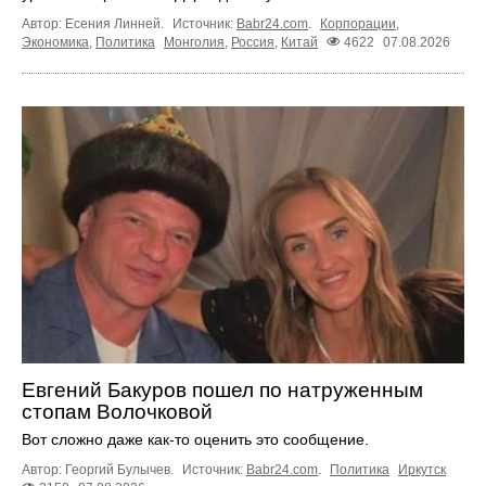
Автор: Есения Линней.
Источник:
Babr24.com
.
Корпорации
,
Экономика
,
Политика
Монголия
,
Россия
,
Китай
4622
07.08.2026
Евгений Бакуров пошел по натруженным
стопам Волочковой
Вот сложно даже как-то оценить это сообщение.
Автор: Георгий Булычев.
Источник:
Babr24.com
.
Политика
Иркутск