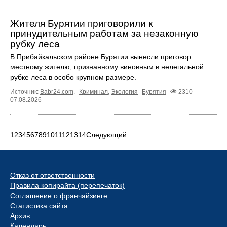
Жителя Бурятии приговорили к
принудительным работам за незаконную
рубку леса
В Прибайкальском районе Бурятии вынесли приговор
местному жителю, признанному виновным в нелегальной
рубке леса в особо крупном размере.
Источник:
Babr24.com
.
Криминал
,
Экология
Бурятия
2310
07.08.2026
1
2
3
4
5
6
7
8
9
10
11
12
13
14
Следующий
Отказ от ответственности
Правила копирайта (перепечаток)
Соглашение о франчайзинге
Статистика сайта
Архив
Календарь