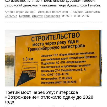
Как известно, понятие «Потёмкинские деревни» изобрёл
саксонский дипломат и писатель Георг Адольф фон Гельбиг.
Автор: Есения Линней.
Источник:
Babr24.com
.
Политика
,
Экономика
,
События
Бурятия
,
Иркутск
,
Красноярск
2591
08.08.2026
Третий мост через Уду: питерское
«Возрождение» отложило сдачу до 2028
года