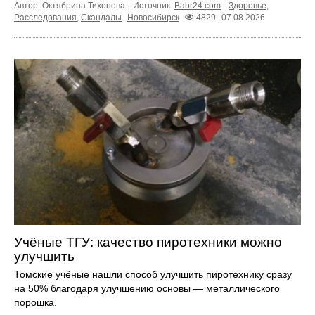
Автор: Октябрина Тихонова.
Источник:
Babr24.com
.
Здоровье
,
Расследования
,
Скандалы
Новосибирск
4829
07.08.2026
Учёные ТГУ: качество пиротехники можно
улучшить
Томские учёные нашли способ улучшить пиротехнику сразу
на 50% благодаря улучшению основы — металлического
порошка.