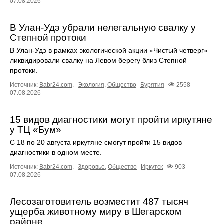
07.08.2026
В Улан-Удэ убрали нелегальную свалку у
Степной протоки
В Улан-Удэ в рамках экологической акции «Чистый четверг»
ликвидировали свалку на Левом берегу близ Степной
протоки.
Источник:
Babr24.com
.
Экология
,
Общество
Бурятия
2558
07.08.2026
15 видов диагностики могут пройти иркутяне
у ТЦ «Бум»
С 18 по 20 августа иркутяне смогут пройти 15 видов
диагностики в одном месте.
Источник:
Babr24.com
.
Здоровье
,
Общество
Иркутск
903
07.08.2026
Лесозаготовитель возместит 487 тысяч
ущерба животному миру в Шегарском
районе