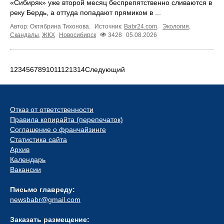
«Сибиряк» уже второй месяц беспрепятственно сливаются в
реку Бердь, а оттуда попадают прямиком в ...
Автор: Октябрина Тихонова.
Источник:
Babr24.com
.
Экология
,
Скандалы
,
ЖКХ
Новосибирск
3428
05.08.2026
1
2
3
4
5
6
7
8
9
10
11
12
13
14
Следующий
Отказ от ответственности
Правила копирайта (перепечаток)
Соглашение о франчайзинге
Статистика сайта
Архив
Календарь
Вакансии
Письмо главреду:
newsbabr@gmail.com
Заказать размещение: