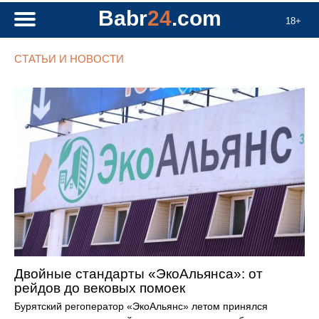
Babr
24
.com
18+
СТАТЬИ И НОВОСТИ
Двойные стандарты «ЭкоАльянса»: от
рейдов до вековых помоек
Бурятский регоператор «ЭкоАльянс» летом принялся