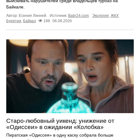
выискивать нарушителей среди владельцев турбаз на
Байкале.
Автор: Есения Линней.
Источник:
Babr24.com
.
Экология
,
ЖКХ
Бурятия
,
Байкал
188
06.08.2026
Старо-любовный уикенд: унижение от
«Одиссеи» в ожидании «Колобка»
Пиратская «Одиссея» в одну каску собрала больше