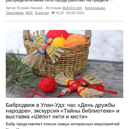
Автор: Есения Линней.
Источник:
Babr24.com
.
Корпорации
,
Экономика
,
ЖКХ
Бурятия
4125
05.08.2026
Бабродвиж в Улан-Удэ: час «День дружбы
народов», экскурсия «Тайны библиотеки» и
выставка «Шёпот нити и кисти»
Бабр представляет список самых интересных мероприятий