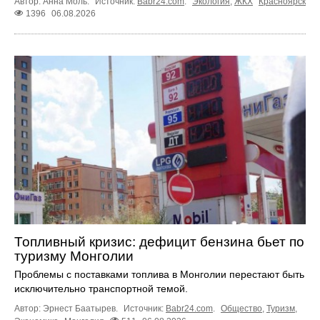
Автор: Анна Моль.
Источник:
Babr24.com
.
Экология
,
ЖКХ
Красноярск
1396
06.08.2026
Топливный кризис: дефицит бензина бьет по
туризму Монголии
Проблемы с поставками топлива в Монголии перестают быть
исключительно транспортной темой.
Автор: Эрнест Баатырев.
Источник:
Babr24.com
.
Общество
,
Туризм
,