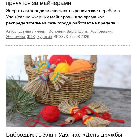
прячутся за майнерами
Энергетики заладили списывать хронические перебои в
Улан-Удэ на «чёрных майнеров», в то время как
распределительная сеть города работает на пределе ...
Автор: Есения Линней.
Источник:
Babr24.com
.
Корпорации
,
Экономика
,
ЖКХ
Бурятия
3373
05.08.2026
Бабродвиж в Улан-Удэ: час «День дружбы