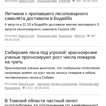
Источник:
Babr24.com
.
Происшествия
Бурятия
290
06.08.2026
Летчиков с пропавшего лесопожарного
самолёта доставили в Бодайбо
6 августа в 11:10 в Бодайбо доставили экипаж пропавшего 3
августа лесопожарного самолёта Cessna 182.
Источник:
Babr24.com
.
Происшествия
,
Транспорт
Иркутск
387
06.08.2026
Сибирские леса под угрозой: красноярские
ученые прогнозируют рост числа пожаров
на треть
Красноярские ученые выяснили, что глобальное потепление
напрямую влияет на рост числа лесных пожаров и гибель
лиственничных лесов в Сибири.
Источник:
Babr24.com
.
Экология
,
Наука и технологии
,
Происшествия
Красноярск
1213
06.08.2026
В Томской области частный пилот
оштрафован за отклонение от заявленного