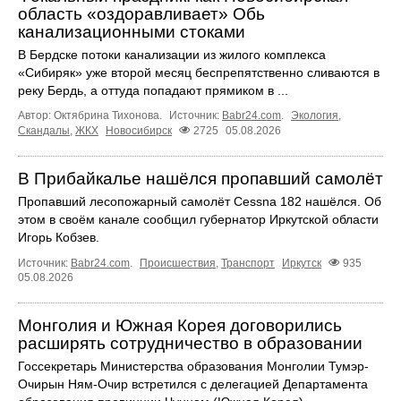
область «оздоравливает» Обь
канализационными стоками
В Бердске потоки канализации из жилого комплекса
«Сибиряк» уже второй месяц беспрепятственно сливаются в
реку Бердь, а оттуда попадают прямиком в ...
Автор: Октябрина Тихонова.
Источник:
Babr24.com
.
Экология
,
Скандалы
,
ЖКХ
Новосибирск
2725
05.08.2026
В Прибайкалье нашёлся пропавший самолёт
Пропавший лесопожарный самолёт Cessna 182 нашёлся. Об
этом в своём канале сообщил губернатор Иркутской области
Игорь Кобзев.
Источник:
Babr24.com
.
Происшествия
,
Транспорт
Иркутск
935
05.08.2026
Монголия и Южная Корея договорились
расширять сотрудничество в образовании
Госсекретарь Министерства образования Монголии Тумэр-
Очирын Ням-Очир встретился с делегацией Департамента