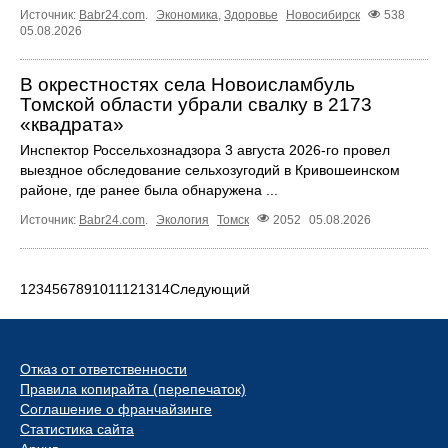
Источник:
Babr24.com
.
Экономика
,
Здоровье
Новосибирск
538
05.08.2026
В окрестностях села Новоисламбуль
Томской области убрали свалку в 2173
«квадрата»
Инспектор Россельхознадзора 3 августа 2026-го провел
выездное обследование сельхозугодий в Кривошеинском
районе, где ранее была обнаружена ...
Источник:
Babr24.com
.
Экология
Томск
2052
05.08.2026
1
2
3
4
5
6
7
8
9
10
11
12
13
14
Следующий
Отказ от ответственности
Правила копирайта (перепечаток)
Соглашение о франчайзинге
Статистика сайта