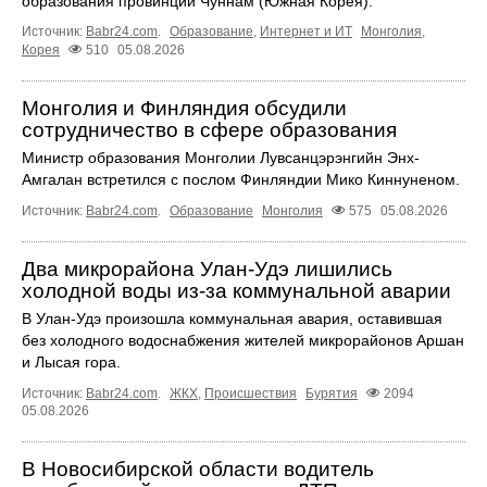
образования провинции Чуннам (Южная Корея).
Источник:
Babr24.com
.
Образование
,
Интернет и ИТ
Монголия
,
Корея
510
05.08.2026
Монголия и Финляндия обсудили
сотрудничество в сфере образования
Министр образования Монголии Лувсанцэрэнгийн Энх-
Амгалан встретился с послом Финляндии Мико Киннуненом.
Источник:
Babr24.com
.
Образование
Монголия
575
05.08.2026
Два микрорайона Улан-Удэ лишились
холодной воды из-за коммунальной аварии
В Улан-Удэ произошла коммунальная авария, оставившая
без холодного водоснабжения жителей микрорайонов Аршан
и Лысая гора.
Источник:
Babr24.com
.
ЖКХ
,
Происшествия
Бурятия
2094
05.08.2026
В Новосибирской области водитель