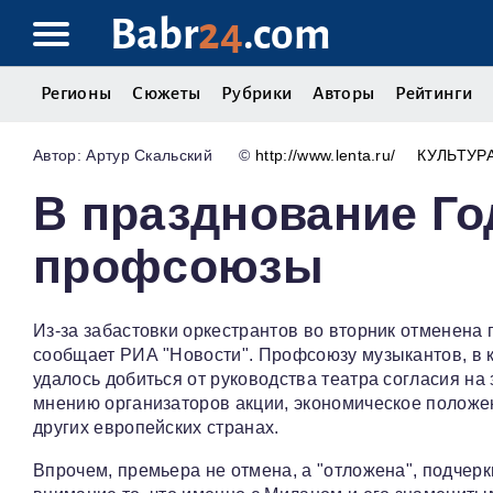
Babr
24
.com
Регионы
Сюжеты
Рубрики
Авторы
Рейтинги
Артур Скальский
©
http://www.lenta.ru/
КУЛЬТУР
В празднование Г
профсоюзы
Из-за забастовки оркестрантов во вторник отменена
сообщает РИА "Новости". Профсоюзу музыкантов, в к
удалось добиться от руководства театра согласия на
мнению организаторов акции, экономическое положен
других европейских странах.
Впрочем, премьера не отмена, а "отложена", подчерк