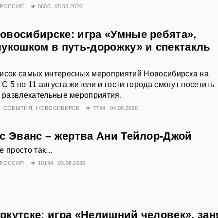
РОССИЯ
8605
05.08.2026
овосибирске: игра «Умные ребята»,
лукошком в путь-дорожку» и спектакль
писок самых интересных мероприятий Новосибирска на
 5 по 11 августа жители и гости города смогут посетить
и развлекательные мероприятия.
СОБЫТИЯ
НОВОСИБИРСК
7794
04.08.2026
ис Эванс – жертва Ани Тейлор-Джой
 просто так...
РОССИЯ
10194
03.08.2026
ркутске: игра «Нелишний человек», зан