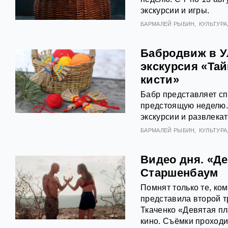
экскурсии и игры.
БАРМАЛЕЙ РЫБИН
КУЛЬТУРА
Бабродвиж в У
экскурсия «Та
кисти»
Бабр представляет с
предстоящую неделю. С
экскурсии и развлека
БАРМАЛЕЙ РЫБИН
КУЛЬТУРА
Видео дня. «Д
Старшенбаум
Помнят только те, ко
представила второй т
Ткаченко «Девятая пл
кино. Съёмки проходи