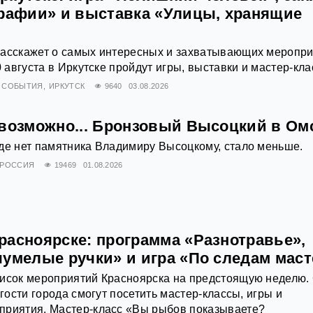
графии» и выставка «Улицы, хранящие
расскажет о самых интересных и захватывающих меропр
0 августа в Иркутске пройдут игры, выставки и мастер-кла
СОБЫТИЯ
ИРКУТСК
9640
03.08.2026
евозможно... Бронзовый Высоцкий в Ом
де нет памятника Владимиру Высоцкому, стало меньше.
РОССИЯ
19469
01.08.2026
расноярске: программа «Разнотравье»,
чумелые ручки» и игра «По следам маст
писок мероприятий Красноярска на предстоящую неделю. 
 гости города смогут посетить мастер-классы, игры и
приятия. Мастер-класс «Вы рыбов показываете?