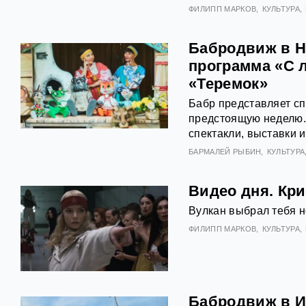
ФИЛИПП МАРКОВ
КУЛЬТУРА
Бабродвиж в Н
программа «С 
«Теремок»
Бабр представляет с
предстоящую неделю. С
спектакли, выставки 
БАРМАЛЕЙ РЫБИН
КУЛЬТУРА
Видео дня. Кр
Вулкан выбрал тебя не
ФИЛИПП МАРКОВ
КУЛЬТУРА
Бабродвиж в И