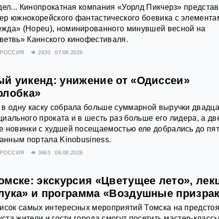
дел... Кинопрокатная компания «Уорлд Пикчерз» предста
ер южнокорейского фантастического боевика с элемента
жда» (Hopeu), номинированного минувшей весной на
ветвь» Каннского кинофестиваля.
РОССИЯ
2430
07.08.2026
й уикенд: унижение от «Одиссеи»
олобка»
 в одну каску собрала больше суммарной выручки двадц
иального проката и в шесть раз больше его лидера, а дв
е новинки с худшей посещаемостью еле добрались до пя
данным портала Kinobusiness.
РОССИЯ
3463
06.08.2026
омске: экскурсия «Цветущее лето», лек
лука» и программа «Воздушные призра
писок самых интересных мероприятий Томска на предст
уста жители и гости города смогут посетить мастер-классы