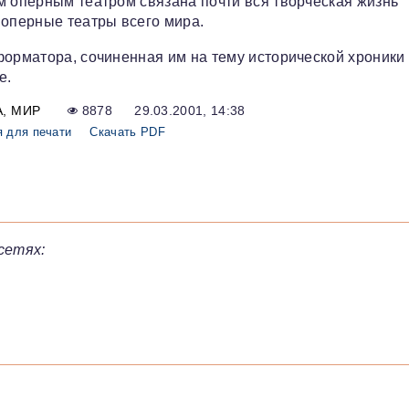
м оперным театром связана почти вся творческая жизнь
 оперные театры всего мира.
форматора, сочиненная им на тему исторической хроники
е.
А
МИР
8878
29.03.2001, 14:38
 для печати
Скачать PDF
сетях: