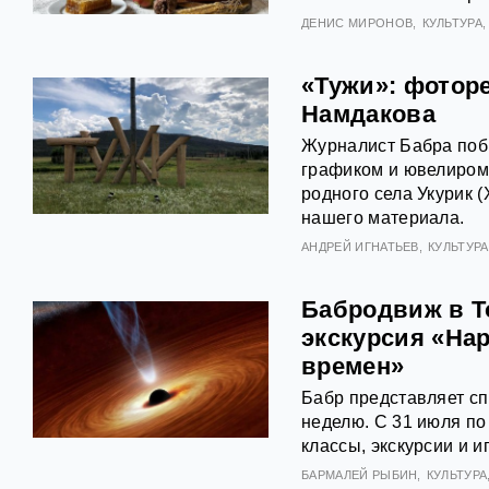
ДЕНИС МИРОНОВ
КУЛЬТУРА
«Тужи»: фотор
Намдакова
Журналист Бабра побы
графиком и ювелиром
родного села Укурик (
нашего материала.
АНДРЕЙ ИГНАТЬЕВ
КУЛЬТУРА
Бабродвиж в Т
экскурсия «На
времен»
Бабр представляет с
неделю. С 31 июля по 
классы, экскурсии и 
БАРМАЛЕЙ РЫБИН
КУЛЬТУРА