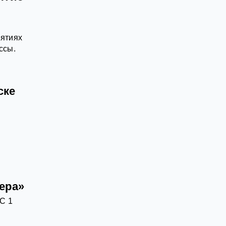
иятиях
ссы.
ске
ера»
С 1