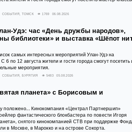
СОБЫТИЯ
ТОМСК
1769
06.08.2026
лан-Удэ: час «День дружбы народов»,
йны библиотеки» и выставка «Шёпот ни
писок самых интересных мероприятий Улан-Удэ на
 6 по 12 августа жители и гости города смогут посетить 
тельные мероприятия.
СОБЫТИЯ
БУРЯТИЯ
5483
05.08.2026
евятая планета» с Борисовым и
му положено... Кинокомпания «Централ Партнершип»
рейлер фантастического блокбастера по повести Игоря
анета», снятого кинокомпанией СТВ при поддержке Фонд
ли в Москве, в Марокко и на острове Сокорта.