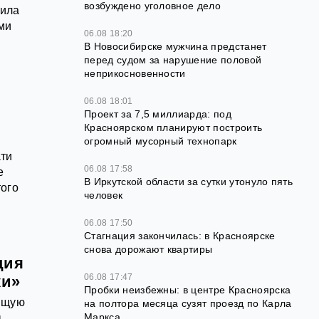
возбуждено уголовное дело
вила
ми
06.08 18:20
В Новосибирске мужчина предстанет
перед судом за нарушение половой
неприкосновенности
06.08 18:01
Проект за 7,5 миллиарда: под
Красноярском планируют построить
огромный мусорный технопарк
ати
06.08 17:58
е
В Иркутской области за сутки утонуло пять
того
человек
06.08 17:50
Стагнация закончилась: в Красноярске
снова дорожают квартиры
ция
06.08 17:47
ки»
Пробки неизбежны: в центре Красноярска
оящую
на полтора месяца сузят проезд по Карла
Маркса
,