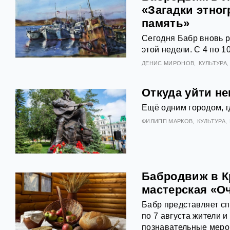
«Загадки этно
память»
Сегодня Бабр вновь 
этой недели. С 4 по 1
ДЕНИС МИРОНОВ
КУЛЬТУРА
Откуда уйти н
Ещё одним городом, г
ФИЛИПП МАРКОВ
КУЛЬТУРА
Бабродвиж в К
мастерская «О
Бабр представляет с
по 7 августа жители и
познавательные меро