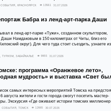
СОБЫТИЯ
КРАСНОЯРСК
13561
31.07.2026
епортаж Бабра из ленд-арт-парка Даши
вал в ленд-арт-парке «Тужи», созданном скульптором,
 Даши Намдаковым в 150 километрах от Читы, близ его
Хилокский округ). Для чего туда стоит съездить, узнаете и
ТУРИЗМ
ЗАБАЙКАЛЬЕ
9955
31.07.2026
омске: программа «Оранжевое лето»,
родная мудрость» и выставка «Свет б
писок самых интересных мероприятий Томска на предст
6 августа жители и гости города смогут посетить мастер-
игры. Экскурсия «Где оживают истории томских миллионе
СОБЫТИЯ
ТОМСК
12665
30.07.2026