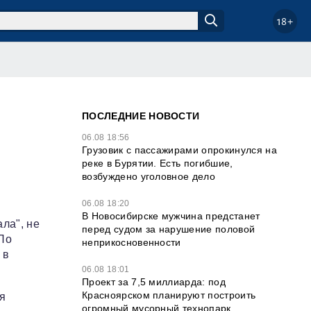
18+
ПОСЛЕДНИЕ НОВОСТИ
ь
06.08 18:56
Грузовик с пассажирами опрокинулся на
реке в Бурятии. Есть погибшие,
возбуждено уголовное дело
06.08 18:20
В Новосибирске мужчина предстанет
ла", не
перед судом за нарушение половой
 По
неприкосновенности
 в
06.08 18:01
Проект за 7,5 миллиарда: под
Красноярском планируют построить
бя
огромный мусорный технопарк