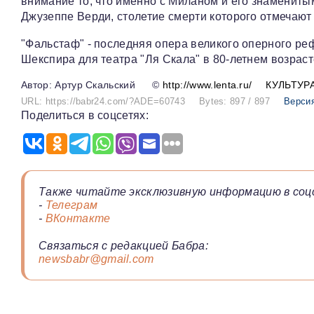
внимание то, что именно с Миланом и его знамениты
Джузеппе Верди, столетие смерти которого отмечают
"Фальстаф" - последняя опера великого оперного ре
Шекспира для театра "Ля Скала" в 80-летнем возраст
Артур Скальский
©
http://www.lenta.ru/
КУЛЬТУР
URL: https://babr24.com/?ADE=60743
Bytes: 897 / 897
Версия
Поделиться в соцсетях:
Также читайте эксклюзивную информацию в соц
-
Телеграм
-
ВКонтакте
Связаться с редакцией Бабра:
newsbabr@gmail.com