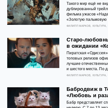
Такого мир ещё не ви
дублированный трейл
фильма ужасов «Наде
«Золотую пальмовую 
ФИЛИПП МАРКОВ
КУЛЬТУРА
Старо-любовны
в ожидании «К
Пиратская «Одиссея»
топовых релизов офиц
лучшие отечественны
и шестого места. По 
ФИЛИПП МАРКОВ
КУЛЬТУРА
Бабродвиж в Т
«Любовь и раз
Бабр представляет с
неделю. С 7 по 13 авг