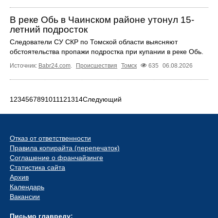
В реке Обь в Чаинском районе утонул 15-
летний подросток
Следователи СУ СКР по Томской области выясняют
обстоятельства пропажи подростка при купании в реке Обь.
Источник:
Babr24.com
.
Происшествия
Томск
635
06.08.2026
1
2
3
4
5
6
7
8
9
10
11
12
13
14
Следующий
Отказ от ответственности
Правила копирайта (перепечаток)
Соглашение о франчайзинге
Статистика сайта
Архив
Календарь
Вакансии
Письмо главреду: