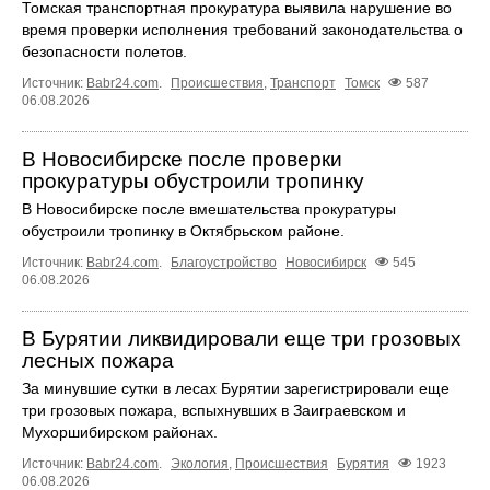
Томская транспортная прокуратура выявила нарушение во
время проверки исполнения требований законодательства о
безопасности полетов.
Источник:
Babr24.com
.
Происшествия
,
Транспорт
Томск
587
06.08.2026
В Новосибирске после проверки
прокуратуры обустроили тропинку
В Новосибирске после вмешательства прокуратуры
обустроили тропинку в Октябрьском районе.
Источник:
Babr24.com
.
Благоустройство
Новосибирск
545
06.08.2026
В Бурятии ликвидировали еще три грозовых
лесных пожара
За минувшие сутки в лесах Бурятии зарегистрировали еще
три грозовых пожара, вспыхнувших в Заиграевском и
Мухоршибирском районах.
Источник:
Babr24.com
.
Экология
,
Происшествия
Бурятия
1923
06.08.2026