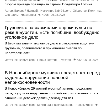
скором приезде президента страны Владимира Путина.
Автор: Валерий Лужный.
Источник:
Babr24.com
.
Общество
,
Политика
,
Скандалы
Красноярск
4005
06.08.2026
Грузовик с пассажирами опрокинулся на
реке в Бурятии. Есть погибшие, возбуждено
уголовное дело
В Бурятии завели уголовное дело в отношении водителя
грузовика, обвиняемого в причинении смерти по
неосторожности.
Источник:
Babr24.com
.
Происшествия
Бурятия
632
06.08.2026
В Новосибирске мужчина предстанет перед
судом за нарушение половой
неприкосновенности
В Новосибирске 29-летний местный житель предстанет
перед судом за нарушение половой неприкосновенности в
отношении девочек девяти-двенадцати лет.
Источник:
Babr24.com
.
Криминал
,
Расследования
Новосибирск