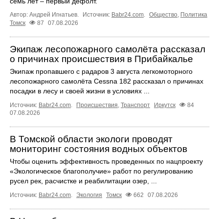
семь лет – первый дефолт.
Автор: Андрей Игнатьев.
Источник:
Babr24.com
.
Общество
,
Политика
Томск
87
07.08.2026
Экипаж лесопожарного самолёта рассказал
о причинах происшествия в Прибайкалье
Экипаж пропавшего с радаров 3 августа легкомоторного
лесопожарного самолёта Cessna 182 рассказал о причинах
посадки в лесу и своей жизни в условиях ...
Источник:
Babr24.com
.
Происшествия
,
Транспорт
Иркутск
84
07.08.2026
В Томской области экологи проводят
мониторинг состояния водных объектов
Чтобы оценить эффективность проведенных по нацпроекту
«Экологическое благополучие» работ по регулированию
русел рек, расчистке и реабилитации озер, ...
Источник:
Babr24.com
.
Экология
Томск
662
07.08.2026