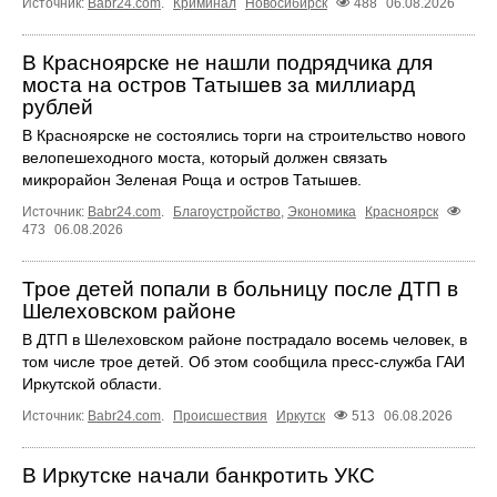
Источник:
Babr24.com
.
Криминал
Новосибирск
488
06.08.2026
В Красноярске не нашли подрядчика для
моста на остров Татышев за миллиард
рублей
В Красноярске не состоялись торги на строительство нового
велопешеходного моста, который должен связать
микрорайон Зеленая Роща и остров Татышев.
Источник:
Babr24.com
.
Благоустройство
,
Экономика
Красноярск
473
06.08.2026
Трое детей попали в больницу после ДТП в
Шелеховском районе
В ДТП в Шелеховском районе пострадало восемь человек, в
том числе трое детей. Об этом сообщила пресс‑служба ГАИ
Иркутской области.
Источник:
Babr24.com
.
Происшествия
Иркутск
513
06.08.2026
В Иркутске начали банкротить УКС