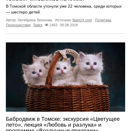
В Томской области утонули уже 22 человека, среди которых
— шестеро детей.
Автор: Октябрина Тихонова.
Источник:
Babr24.com
.
Политика
,
Происшествия
Томск
2463
06.08.2026
Бабродвиж в Томске: экскурсия «Цветущее
лето», лекция «Любовь и разлука» и
программа «Воздушные призраки»