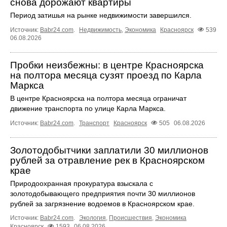
снова дорожают квартиры
Период затишья на рынке недвижимости завершился.
Источник:
Babr24.com
.
Недвижимость
,
Экономика
Красноярск
539
06.08.2026
Пробки неизбежны: в центре Красноярска
на полтора месяца сузят проезд по Карла
Маркса
В центре Красноярска на полтора месяца ограничат
движение транспорта по улице Карла Маркса.
Источник:
Babr24.com
.
Транспорт
Красноярск
505
06.08.2026
Золотодобытчики заплатили 30 миллионов
рублей за отравление рек в Красноярском
крае
Природоохранная прокуратура взыскала с
золотодобывающего предприятия почти 30 миллионов
рублей за загрязнение водоемов в Красноярском крае.
Источник:
Babr24.com
.
Экология
,
Происшествия
,
Экономика
Красноярск
1593
06.08.2026