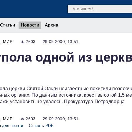
Статьи
Новости
Архив
А
МИР
2603
29.09.2000, 13:51
упола одной из церк
пола церкви Святой Ольги неизвестные похитили позоло
ьных органах. По данным источника, крест высотой 1,5 м
кражи установить не удалось. Прокуратура Петродворца
А
МИР
2603
29.09.2000, 13:51
 для печати
Скачать PDF