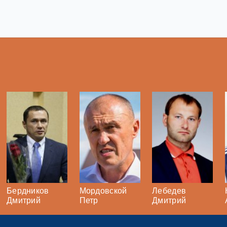
Бердников
Мордовской
Лебедев
Дмитрий
Петр
Дмитрий