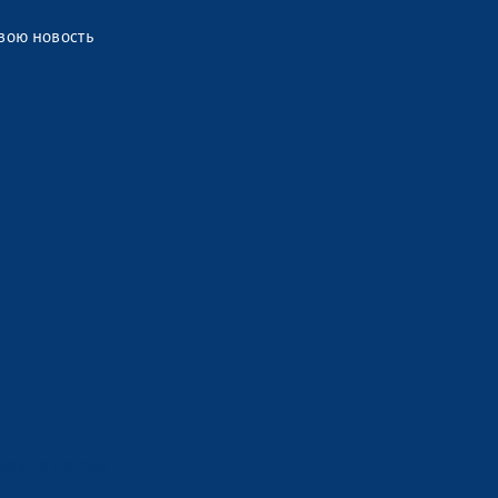
вою новость
ератор sitemap