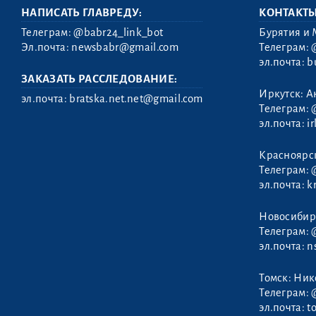
НАПИСАТЬ ГЛАВРЕДУ:
КОНТАКТ
Телеграм:
@babr24_link_bot
Бурятия и 
Эл.почта:
newsbabr@gmail.com
Телеграм:
эл.почта:
b
ЗАКАЗАТЬ РАССЛЕДОВАНИЕ:
Иркутск: А
эл.почта:
bratska.net.net@gmail.com
Телеграм:
эл.почта:
i
Дерипаска
Красноярс
Олег
Телеграм:
эл.почта:
k
Новосибир
Телеграм:
эл.почта:
n
Томск: Ни
Телеграм:
эл.почта:
t