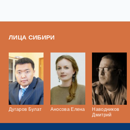
ЛИЦА СИБИРИ
Дугаров Булат
Аносова Елена
Наводников
Дмитрий