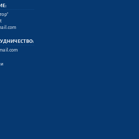
ИЕ:
тор"
t
ail.com
РУДНИЧЕСТВО:
ail.com
ии