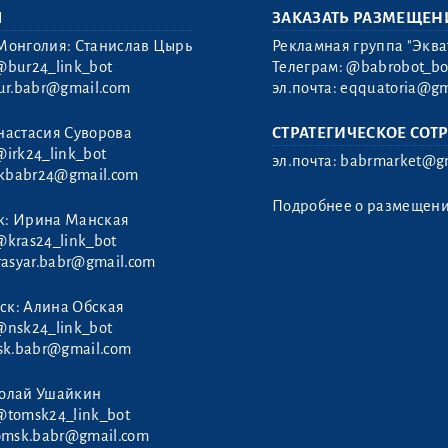
Ы
ЗАКАЗАТЬ РАЗМЕЩЕН
Монголия: Станислав Цырь
Рекламная группа "Эква
@bur24_link_bot
Телеграм:
@babrobot_bo
ur.babr@gmail.com
эл.почта:
eqquatoria@gm
настасия Суворова
СТРАТЕГИЧЕСКОЕ СОТ
@irk24_link_bot
эл.почта:
babrmarket@gm
rkbabr24@gmail.com
Подробнее о размещен
к: Ирина Манская
@kras24_link_bot
rasyar.babr@gmail.com
ск: Алина Обская
@nsk24_link_bot
sk.babr@gmail.com
колай Ушайкин
@tomsk24_link_bot
omsk.babr@gmail.com