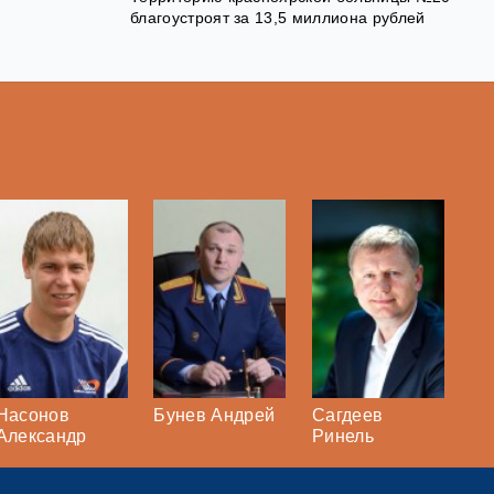
благоустроят за 13,5 миллиона рублей
Насонов
Бунев Андрей
Сагдеев
Александр
Ринель