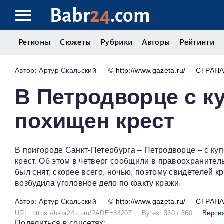
Babr
24
.com
Регионы
Сюжеты
Рубрики
Авторы
Рейтинги
Артур Скальский
©
http://www.gazeta.ru/
СТРАН
В Петродворце с к
похищен крест
В пригороде Санкт-Петербурга – Петродворце – с ку
крест. Об этом в четверг сообщили в правоохранител
был снят, скорее всего, ночью, поэтому свидетелей 
возбудила уголовное дело по факту кражи.
Артур Скальский
©
http://www.gazeta.ru/
СТРАН
URL: https://babr24.com/?ADE=54207
Bytes: 360 / 360
Версия
Поделиться в соцсетях: