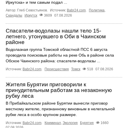
Иркутска» и тем самым подал ...
Автор: Глеб Севостьянов.
Источник:
Babr24.com
.
Политика
,
Скандалы
Иркутск
3609
07.08.2026
Спасатели-водолазы нашли тело 15-
летнего, утонувшего в Оби в Чаинском
районе
Водолазная группа Томской областной ПСС 6 августа
проводила поисковые работы на реке Обь в районе села
Обское Чаинского района: спасатели-водолазы ...
Источник:
Babr24.com
.
Происшествия
Томск
518
07.08.2026
Жителя Бурятии приговорили к
принудительным работам за незаконную
рубку леса
В Прибайкальском районе Бурятии вынесли приговор
местному жителю, признанному виновным в нелегальной
рубке леса в особо крупном размере.
Источник:
Babr24.com
.
Криминал
,
Экология
Бурятия
1660
07.08.2026