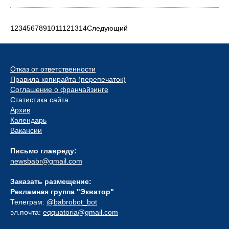
1
2
3
4
5
6
7
8
9
10
11
12
13
14
Следующий
Отказ от ответственности
Правила копирайта (перепечаток)
Соглашение о франчайзинге
Статистика сайта
Архив
Календарь
Вакансии
Письмо главреду:
newsbabr@gmail.com
Заказать размещение:
Рекламная группа "Экватор"
Телеграм:
@babrobot_bot
эл.почта:
eqquatoria@gmail.com