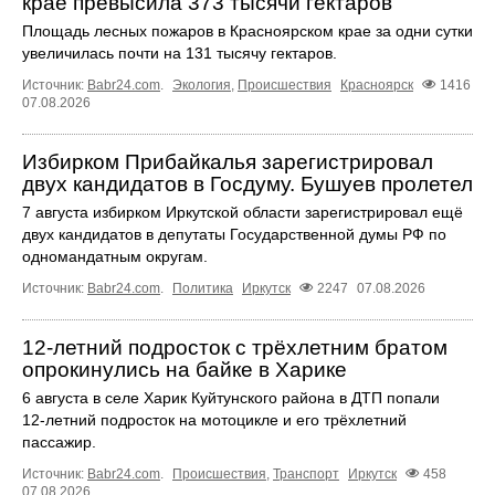
крае превысила 373 тысячи гектаров
Площадь лесных пожаров в Красноярском крае за одни сутки
увеличилась почти на 131 тысячу гектаров.
Источник:
Babr24.com
.
Экология
,
Происшествия
Красноярск
1416
07.08.2026
Избирком Прибайкалья зарегистрировал
двух кандидатов в Госдуму. Бушуев пролетел
7 августа избирком Иркутской области зарегистрировал ещё
двух кандидатов в депутаты Государственной думы РФ по
одномандатным округам.
Источник:
Babr24.com
.
Политика
Иркутск
2247
07.08.2026
12‑летний подросток с трёхлетним братом
опрокинулись на байке в Харике
6 августа в селе Харик Куйтунского района в ДТП попали
12‑летний подросток на мотоцикле и его трёхлетний
пассажир.
Источник:
Babr24.com
.
Происшествия
,
Транспорт
Иркутск
458
07.08.2026