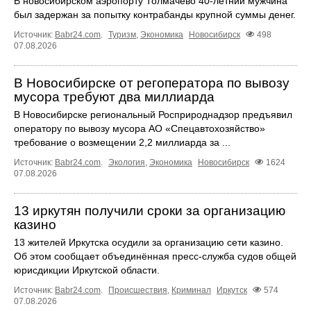
В новосибирском аэропорту Толмачево 40-летний мужчина
был задержан за попытку контрабанды крупной суммы денег.
Источник:
Babr24.com
.
Туризм
,
Экономика
Новосибирск
498
07.08.2026
В Новосибирске от регоператора по вывозу
мусора требуют два миллиарда
В Новосибирске региональный Росприроднадзор предъявил
оператору по вывозу мусора АО «Спецавтохозяйство»
требование о возмещении 2,2 миллиарда за ...
Источник:
Babr24.com
.
Экология
,
Экономика
Новосибирск
1624
07.08.2026
13 иркутян получили сроки за организацию
казино
13 жителей Иркутска осудили за организацию сети казино.
Об этом сообщает объединённая пресс‑служба судов общей
юрисдикции Иркутской области.
Источник:
Babr24.com
.
Происшествия
,
Криминал
Иркутск
574
07.08.2026