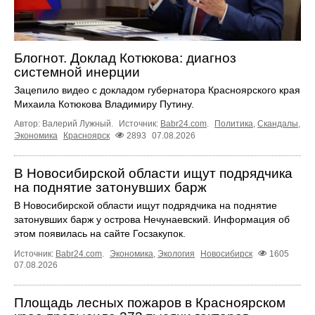
Блогнот. Доклад Котюкова: диагноз
системной инерции
Зацепило видео с докладом губернатора Красноярского края
Михаила Котюкова Владимиру Путину.
Автор: Валерий Лужный.
Источник:
Babr24.com
.
Политика
,
Скандалы
,
Экономика
Красноярск
2893
07.08.2026
В Новосибирской области ищут подрядчика
на поднятие затонувших барж
В Новосибирской области ищут подрядчика на поднятие
затонувших барж у острова Нечунаевский. Информация об
этом появилась на сайте Госзакупок.
Источник:
Babr24.com
.
Экономика
,
Экология
Новосибирск
1605
07.08.2026
Площадь лесных пожаров в Красноярском