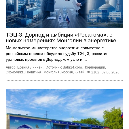
ТЭЦ-3, Дорнод и амбиции «Росатома»: о
новых намерениях Монголии в энергетике
Монгольское министерство энергетики совместно с
российским послом обсудило судьбу ТЭЦ‑3, развитие
урановых проектов в Дорнодском узле и ...
Автор: Есения Линней.
Источник:
Babr24.com
.
Корпорации
,
Экономика
,
Политика
Монголия
,
Россия
,
Китай
2102
07.08.2026