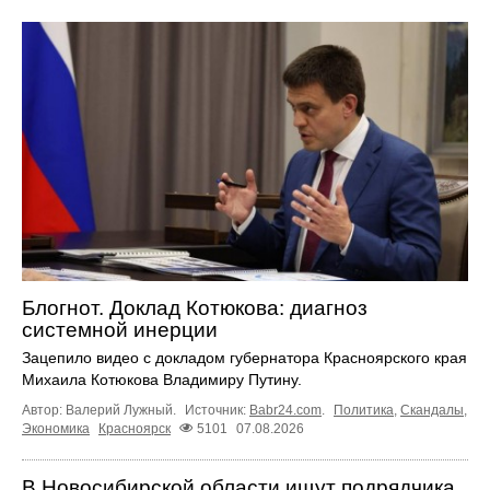
Блогнот. Доклад Котюкова: диагноз
системной инерции
Зацепило видео с докладом губернатора Красноярского края
Михаила Котюкова Владимиру Путину.
Автор: Валерий Лужный.
Источник:
Babr24.com
.
Политика
,
Скандалы
,
Экономика
Красноярск
5101
07.08.2026
В Новосибирской области ищут подрядчика