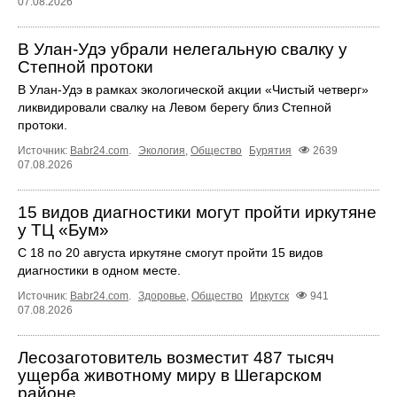
07.08.2026
В Улан-Удэ убрали нелегальную свалку у
Степной протоки
В Улан-Удэ в рамках экологической акции «Чистый четверг»
ликвидировали свалку на Левом берегу близ Степной
протоки.
Источник:
Babr24.com
.
Экология
,
Общество
Бурятия
2639
07.08.2026
15 видов диагностики могут пройти иркутяне
у ТЦ «Бум»
С 18 по 20 августа иркутяне смогут пройти 15 видов
диагностики в одном месте.
Источник:
Babr24.com
.
Здоровье
,
Общество
Иркутск
941
07.08.2026
Лесозаготовитель возместит 487 тысяч
ущерба животному миру в Шегарском
районе