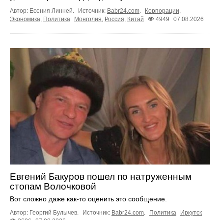
Автор: Есения Линней.
Источник:
Babr24.com
.
Корпорации
,
Экономика
,
Политика
Монголия
,
Россия
,
Китай
4949
07.08.2026
Евгений Бакуров пошел по натруженным
стопам Волочковой
Вот сложно даже как-то оценить это сообщение.
Автор: Георгий Булычев.
Источник:
Babr24.com
.
Политика
Иркутск