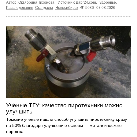
Автор: Октябрина Тихонова.
Источник:
Babr24.com
.
Здоровье
,
Расследования
,
Скандалы
Новосибирск
5086
07.08.2026
Учёные ТГУ: качество пиротехники можно
улучшить
Томские учёные нашли способ улучшить пиротехнику сразу
на 50% благодаря улучшению основы — металлического
порошка.