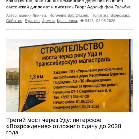
Как известно, понятие «Потёмкинские деревни» изобрёл
саксонский дипломат и писатель Георг Адольф фон Гельбиг.
Автор: Есения Линней.
Источник:
Babr24.com
.
Политика
,
Экономика
,
События
Бурятия
,
Иркутск
,
Красноярск
3443
08.08.2026
Третий мост через Уду: питерское
«Возрождение» отложило сдачу до 2028
года