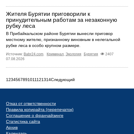
Жителя Бурятии приговорили к
принудительным работам за незаконную
рубку леса
В Прибайкальском районе Бурятии вынесли приговор
местному жителю, признанному виновным в нелегальной
рубке леса в особо крупном размере.
Источник:
Babr24.com
.
Криминал
,
Экология
Бурятия
2407
07.08.2026
1
2
3
4
5
6
7
8
9
10
11
12
13
14
Следующий
Отказ от ответственности
Правила копирайта (перепечаток)
Соглашение о франчайзинге
Статистика сайта
Архив
Календарь