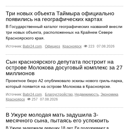
Три новых объекта Таймыра официально
появились на географических картах
В Государственный каталог географических названий внесли
три новых объекта, расположенных на Крайнем Севере
Красноярского края.
Источник:
Babr24.com
.
Официоз
Красноярск
223
07.08.2026
Сын красноярского депутата построит на
острове Молокова досуговый комплекс за 27
миллионов
Проектное бюро А2 опубликовало эскизы нового гриль-парка,
который появится на острове Молокова в Красноярске.
Источник:
Babr24.com
.
Благоустройство
,
Недвижимость
,
Экономика
Красноярск
257
07.08.2026
В Ужуре молодая мать задушила 3-
месячного сына, пытаясь его успокоить
В Ужуре задержали девушку 18 лет. Ее подозревают в