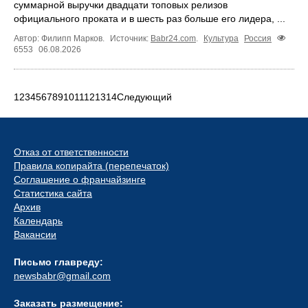
суммарной выручки двадцати топовых релизов
официального проката и в шесть раз больше его лидера, ...
Автор: Филипп Марков.
Источник:
Babr24.com
.
Культура
Россия
6553
06.08.2026
1
2
3
4
5
6
7
8
9
10
11
12
13
14
Следующий
Отказ от ответственности
Правила копирайта (перепечаток)
Соглашение о франчайзинге
Статистика сайта
Архив
Календарь
Вакансии
Письмо главреду:
newsbabr@gmail.com
Заказать размещение: