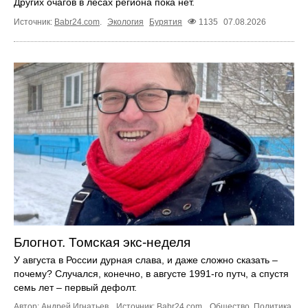
Других очагов в лесах региона пока нет.
Источник:
Babr24.com
.
Экология
Бурятия
1135
07.08.2026
Блогнот. Томская экс-неделя
У августа в России дурная слава, и даже сложно сказать –
почему? Случался, конечно, в августе 1991-го путч, а спустя
семь лет – первый дефолт.
Автор: Андрей Игнатьев.
Источник:
Babr24.com
.
Общество
,
Политика