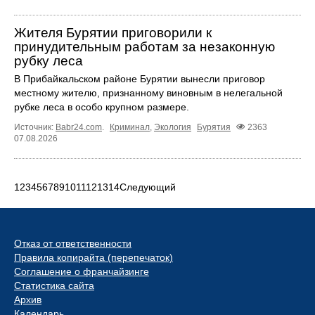
Жителя Бурятии приговорили к
принудительным работам за незаконную
рубку леса
В Прибайкальском районе Бурятии вынесли приговор
местному жителю, признанному виновным в нелегальной
рубке леса в особо крупном размере.
Источник:
Babr24.com
.
Криминал
,
Экология
Бурятия
2363
07.08.2026
1
2
3
4
5
6
7
8
9
10
11
12
13
14
Следующий
Отказ от ответственности
Правила копирайта (перепечаток)
Соглашение о франчайзинге
Статистика сайта
Архив
Календарь