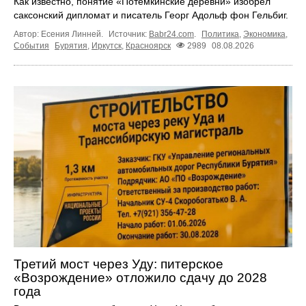
Как известно, понятие «Потёмкинские деревни» изобрёл
саксонский дипломат и писатель Георг Адольф фон Гельбиг.
Автор: Есения Линней.
Источник:
Babr24.com
.
Политика
,
Экономика
,
События
Бурятия
,
Иркутск
,
Красноярск
2989
08.08.2026
Третий мост через Уду: питерское
«Возрождение» отложило сдачу до 2028
года