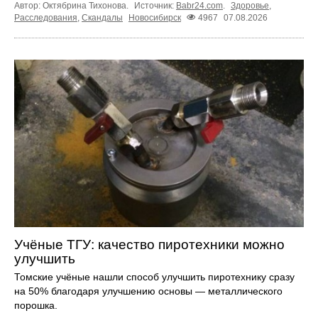
Автор: Октябрина Тихонова.
Источник:
Babr24.com
.
Здоровье
,
Расследования
,
Скандалы
Новосибирск
4967
07.08.2026
Учёные ТГУ: качество пиротехники можно
улучшить
Томские учёные нашли способ улучшить пиротехнику сразу
на 50% благодаря улучшению основы — металлического
порошка.