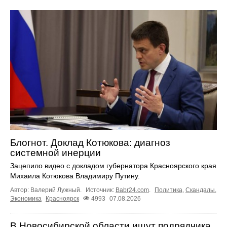
Блогнот. Доклад Котюкова: диагноз
системной инерции
Зацепило видео с докладом губернатора Красноярского края
Михаила Котюкова Владимиру Путину.
Автор: Валерий Лужный.
Источник:
Babr24.com
.
Политика
,
Скандалы
,
Экономика
Красноярск
4993
07.08.2026
В Новосибирской области ищут подрядчика