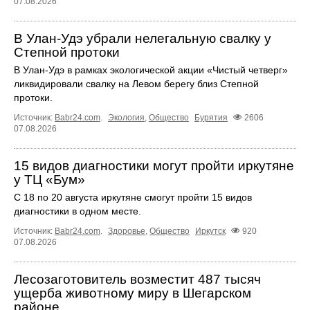
07.08.2026
В Улан-Удэ убрали нелегальную свалку у
Степной протоки
В Улан-Удэ в рамках экологической акции «Чистый четверг»
ликвидировали свалку на Левом берегу близ Степной
протоки.
Источник:
Babr24.com
.
Экология
,
Общество
Бурятия
2606
07.08.2026
15 видов диагностики могут пройти иркутяне
у ТЦ «Бум»
С 18 по 20 августа иркутяне смогут пройти 15 видов
диагностики в одном месте.
Источник:
Babr24.com
.
Здоровье
,
Общество
Иркутск
920
07.08.2026
Лесозаготовитель возместит 487 тысяч
ущерба животному миру в Шегарском
районе