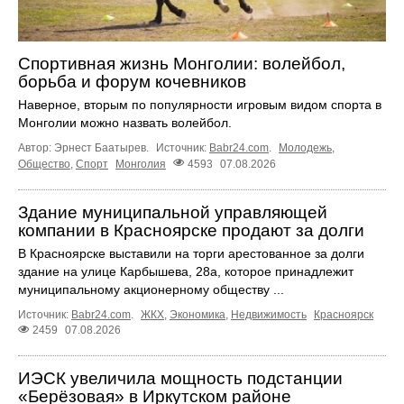
Спортивная жизнь Монголии: волейбол,
борьба и форум кочевников
Наверное, вторым по популярности игровым видом спорта в
Монголии можно назвать волейбол.
Автор: Эрнест Баатырев.
Источник:
Babr24.com
.
Молодежь
,
Общество
,
Спорт
Монголия
4593
07.08.2026
Здание муниципальной управляющей
компании в Красноярске продают за долги
В Красноярске выставили на торги арестованное за долги
здание на улице Карбышева, 28а, которое принадлежит
муниципальному акционерному обществу ...
Источник:
Babr24.com
.
ЖКХ
,
Экономика
,
Недвижимость
Красноярск
2459
07.08.2026
ИЭСК увеличила мощность подстанции
«Берёзовая» в Иркутском районе