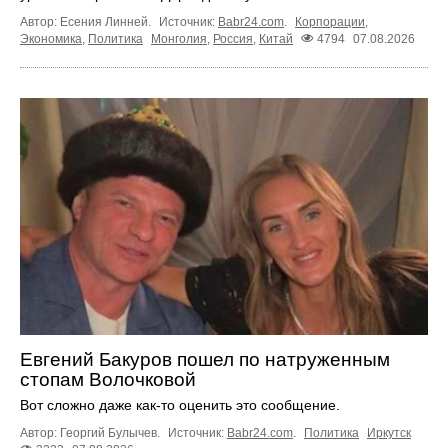
Автор: Есения Линней.
Источник:
Babr24.com
.
Корпорации
,
Экономика
,
Политика
Монголия
,
Россия
,
Китай
4794
07.08.2026
Евгений Бакуров пошел по натруженным
стопам Волочковой
Вот сложно даже как-то оценить это сообщение.
Автор: Георгий Булычев.
Источник:
Babr24.com
.
Политика
Иркутск