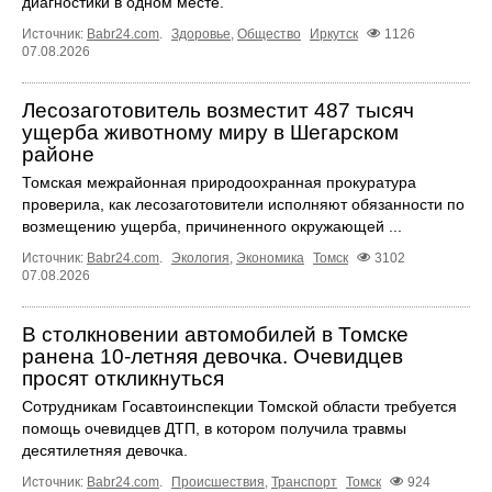
диагностики в одном месте.
Источник:
Babr24.com
.
Здоровье
,
Общество
Иркутск
1126
07.08.2026
Лесозаготовитель возместит 487 тысяч
ущерба животному миру в Шегарском
районе
Томская межрайонная природоохранная прокуратура
проверила, как лесозаготовители исполняют обязанности по
возмещению ущерба, причиненного окружающей ...
Источник:
Babr24.com
.
Экология
,
Экономика
Томск
3102
07.08.2026
В столкновении автомобилей в Томске
ранена 10-летняя девочка. Очевидцев
просят откликнуться
Сотрудникам Госавтоинспекции Томской области требуется
помощь очевидцев ДТП, в котором получила травмы
десятилетняя девочка.
Источник:
Babr24.com
.
Происшествия
,
Транспорт
Томск
924