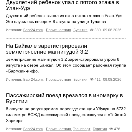
Двухлетний ребенок упал с пятого этажа в
Улан-Удэ
Двухлетний ребенок выпал из окна пятого этажа в Улан-Удэ.
Это случилось вечером 8 августа на улице Тулаева.
Источник:
Babr24.com
.
Происшествия
Бурятия
389
09.08.2026
На Байкале зарегистрировали
землетрясение магнитудой 3,2
Землетрясение магнитудой 3,2 зарегистрировали утром 8
августа на озере Байкал. Об этом сообщает районная группа
«Бapгyзин-инфo.
Источник:
Babr24.com
.
Происшествия
Бурятия
411
09.08.2026
Пассажирский поезд врезался в иномарку в
Бурятии
8 августа на регулируемом переезде станции Убукун на 5732
километре ВСЖД пассажирский поезд столкнулся с «Тойотой
Хариер».
Источник:
Babr24.com
.
Происшествия
,
Транспорт
Бурятия
476