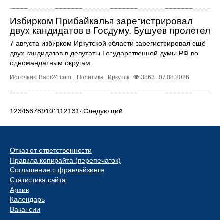
Избирком Прибайкалья зарегистрировал
двух кандидатов в Госдуму. Бушуев пролетел
7 августа избирком Иркутской области зарегистрировал ещё
двух кандидатов в депутаты Государственной думы РФ по
одномандатным округам.
Источник:
Babr24.com
.
Политика
Иркутск
3863
07.08.2026
1
2
3
4
5
6
7
8
9
10
11
12
13
14
Следующий
Отказ от ответственности
Правила копирайта (перепечаток)
Соглашение о франчайзинге
Статистика сайта
Архив
Календарь
Вакансии