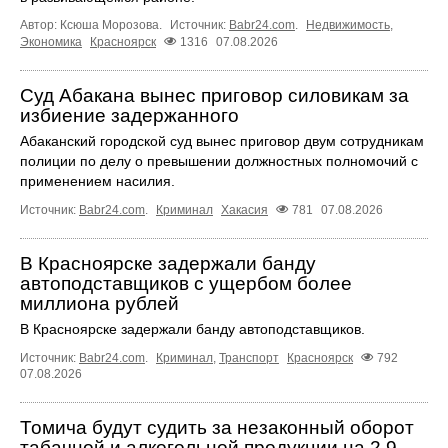
Автор: Ксюша Морозова.
Источник:
Babr24.com
.
Недвижимость
,
Экономика
Красноярск
1316
07.08.2026
Суд Абакана вынес приговор силовикам за
избиение задержанного
Абаканский городской суд вынес приговор двум сотрудникам
полиции по делу о превышении должностных полномочий с
применением насилия.
Источник:
Babr24.com
.
Криминал
Хакасия
781
07.08.2026
В Красноярске задержали банду
автоподставщиков с ущербом более
миллиона рублей
В Красноярске задержали банду автоподставщиков.
Источник:
Babr24.com
.
Криминал
,
Транспорт
Красноярск
792
07.08.2026
Томича будут судить за незаконный оборот
табачной и алкогольной продукции на 2,9