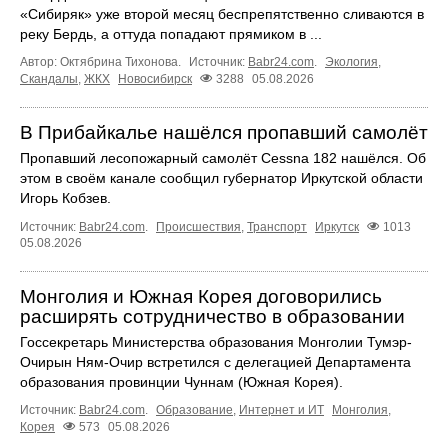
«Сибиряк» уже второй месяц беспрепятственно сливаются в
реку Бердь, а оттуда попадают прямиком в ...
Автор: Октябрина Тихонова.
Источник:
Babr24.com
.
Экология
,
Скандалы
,
ЖКХ
Новосибирск
3288
05.08.2026
В Прибайкалье нашёлся пропавший самолёт
Пропавший лесопожарный самолёт Cessna 182 нашёлся. Об
этом в своём канале сообщил губернатор Иркутской области
Игорь Кобзев.
Источник:
Babr24.com
.
Происшествия
,
Транспорт
Иркутск
1013
05.08.2026
Монголия и Южная Корея договорились
расширять сотрудничество в образовании
Госсекретарь Министерства образования Монголии Тумэр-
Очирын Ням-Очир встретился с делегацией Департамента
образования провинции Чуннам (Южная Корея).
Источник:
Babr24.com
.
Образование
,
Интернет и ИТ
Монголия
,
Корея
573
05.08.2026