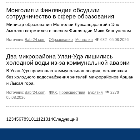
Монголия и Финляндия обсудили
сотрудничество в сфере образования
Министр образования Монголии Лувсанцэрэнгийн Энх-
Амгалан встретился с послом Финляндии Мико Киннуненом.
Источник:
Babr24.com
.
Образование
Монголия
632
05.08.2026
Два микрорайона Улан-Удэ лишились
холодной воды из-за коммунальной аварии
В Улан-Удэ произошла коммунальная авария, оставившая
без холодного водоснабжения жителей микрорайонов Аршан
и Лысая гора.
Источник:
Babr24.com
.
ЖКХ
,
Происшествия
Бурятия
2270
05.08.2026
1
2
3
4
5
6
7
8
9
10
11
12
13
14
Следующий