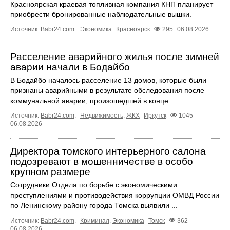
Красноярская краевая топливная компания КНП планирует
приобрести бронированные наблюдательные вышки.
Источник:
Babr24.com
.
Экономика
Красноярск
295
06.08.2026
Расселение аварийного жилья после зимней
аварии начали в Бодайбо
В Бодайбо началось расселение 13 домов, которые были
признаны аварийными в результате обследования после
коммунальной аварии, произошедшей в конце ...
Источник:
Babr24.com
.
Недвижимость
,
ЖКХ
Иркутск
1045
06.08.2026
Директора томского интерьерного салона
подозревают в мошенничестве в особо
крупном размере
Сотрудники Отдела по борьбе с экономическими
преступлениями и противодействия коррупции ОМВД России
по Ленинскому району города Томска выявили ...
Источник:
Babr24.com
.
Криминал
,
Экономика
Томск
362
06.08.2026