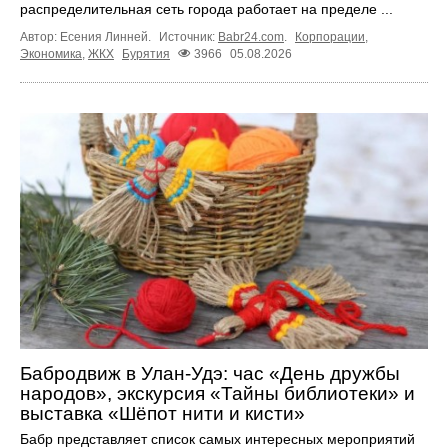
распределительная сеть города работает на пределе ...
Автор: Есения Линней.
Источник:
Babr24.com
.
Корпорации
,
Экономика
,
ЖКХ
Бурятия
3966
05.08.2026
Бабродвиж в Улан-Удэ: час «День дружбы
народов», экскурсия «Тайны библиотеки» и
выставка «Шёпот нити и кисти»
Бабр представляет список самых интересных мероприятий