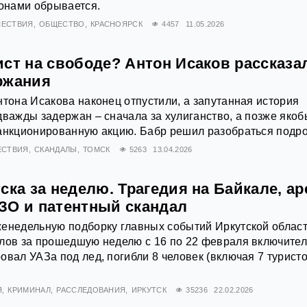
йонами обрывается.
ЕСТВИЯ
ОБЩЕСТВО
КРАСНОЯРСК
4457
11.05.2026
ст на свободе? Антон Исаков рассказа
ржания
нтона Исакова наконец отпустили, а запутанная история
дважды задержан – сначала за хулиганство, а позже якоб
санкционированную акцию. Бабр решил разобраться подр
ЕСТВИЯ
СКАНДАЛЫ
ТОМСК
5263
13.04.2026
ска за неделю. Трагедия на Байкале, ар
ЗО и патентный скандал
енедельную подборку главных событий Иркутской област
лов за прошедшую неделю с 16 по 22 февраля включител
овал УАЗа под лед, погибли 8 человек (включая 7 туристо
Я
КРИМИНАЛ
РАССЛЕДОВАНИЯ
ИРКУТСК
35236
22.02.2026