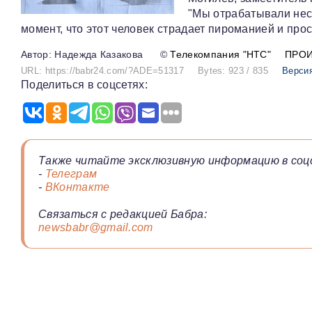
"Мы отрабатывали нес
момент, что этот человек страдает пироманией и про
Надежда Казакова
©
Телекомпания "НТС"
ПРО
URL: https://babr24.com/?ADE=51317
Bytes: 923 / 835
Версия
Поделиться в соцсетях:
Также читайте эксклюзивную информацию в соц
-
Телеграм
-
ВКонтакте
Связаться с редакцией Бабра:
newsbabr@gmail.com