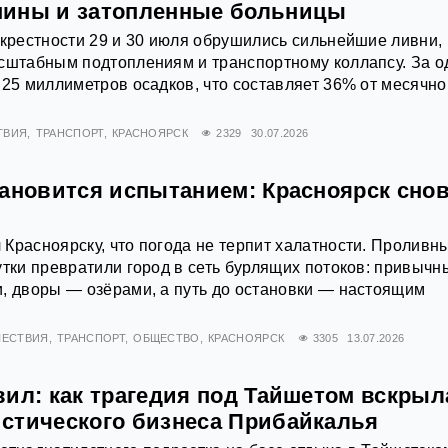
шины и затопленные больницы
окрестности 29 и 30 июля обрушились сильнейшие ливни,
сштабным подтоплениям и транспортному коллапсу. За о
 25 миллиметров осадков, что составляет 36% от месячно
ТВИЯ
ТРАНСПОРТ
КРАСНОЯРСК
2329
30.07.2026
тановится испытанием: Красноярск снов
Красноярску, что погода не терпит халатности. Проливн
утки превратили город в сеть бурлящих потоков: привычн
, дворы — озёрами, а путь до остановки — настоящим
ЕСТВИЯ
ТРАНСПОРТ
ОБЩЕСТВО
КРАСНОЯРСК
3305
13.07.2026
вил: как трагедия под Тайшетом вскрыл
стического бизнеса Прибайкалья