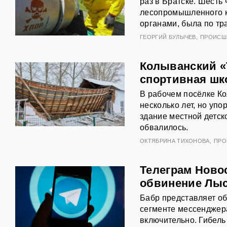
раз в Братске. Шесть
лесопромышленного к
органами, была по тр
ГЕОРГИЙ БУЛЫЧЕВ
ПРОИСШ
Колыванский «
спортивная шк
В рабочем посёлке Ко
несколько лет, но упо
здание местной детс
обвалилось.
ОКТЯБРИНА ТИХОНОВА
ПРО
Телеграм Новос
обвинение Лыс
Бабр представляет о
сегменте мессенджера
включительно. Гибель