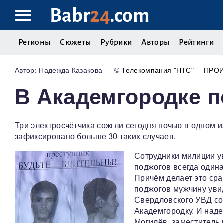
Babr
24
.com
Регионы
Сюжеты
Рубрики
Авторы
Рейтинги
Надежда Казакова
©
Телекомпания "НТС"
ПРО
В Академгородке 
Три электросчётчика сожгли сегодня ночью в одном и
зафиксировано больше 30 таких случаев.
Сотрудники милиции ув
поджогов всегда одина
Причём делает это сра
поджогов мужчину уви
Свердловского УВД со
Академгородку. И наде
Могилёв, заместитель