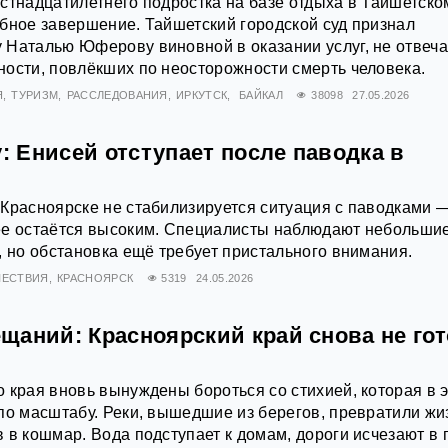
стнадцатилетнего подростка на базе отдыха в Тайшетско
бное завершение. Тайшетский городской суд признал
 Наталью Юферову виновной в оказании услуг, не отвеч
ости, повлёкших по неосторожности смерть человека.
Я
ТУРИЗМ
РАССЛЕДОВАНИЯ
ИРКУТСК
БАЙКАЛ
38098
27.05.2026
у: Енисей отступает после паводка в
Красноярске не стабилизируется ситуация с паводками 
ее остаётся высоким. Специалисты наблюдают небольши
, но обстановка ещё требует пристального внимания.
ЕСТВИЯ
КРАСНОЯРСК
5319
24.05.2026
аний: Красноярский край снова не гот
 края вновь вынуждены бороться со стихией, которая в 
по масштабу. Реки, вышедшие из берегов, превратили жи
 в кошмар. Вода подступает к домам, дороги исчезают в г