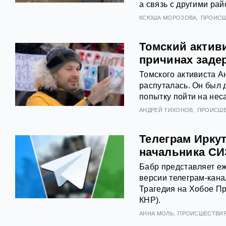
а связь с другими ра
КСЮША МОРОЗОВА
ПРОИСШ
Томский активи
причинах заде
Томского активиста А
распуталась. Он был 
попытку пойти на не
АНДРЕЙ ТИХОНОВ
ПРОИСШ
Телеграм Иркут
начальника СИ
Бабр представляет еж
версии телеграм-кана
Трагедия на Хобое Пр
КНР).
АННА МОЛЬ
ПРОИСШЕСТВИ