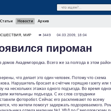
Статьи
Новости
Архив
ИСШЕСТВИЯ
МИР
3449
04.03.2009, 18:04
появился пироман
з домов Академгородка. Всего же за полгода в этом райо
ерены, что делает это один человек. Потому что схема
кова. Нарушитель бросает в счётчик горящую газету или т
зу на нескольких этажах одного подъезда. Во время одно
дели жительницы подъезда. С их слов сотрудники
ставили фоторобот. Сейчас его расклеивают по всему
ются, что жители помогут задержать подозреваемого. Ро
 начальника отдела милиции №1 УВД по Свердловскому р