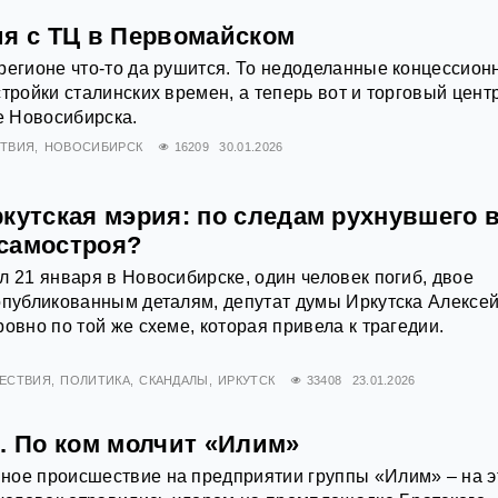
ия с ТЦ в Первомайском
регионе что-то да рушится. То недоделанные концессион
тройки сталинских времен, а теперь вот и торговый цент
 Новосибирска.
ТВИЯ
НОВОСИБИРСК
16209
30.01.2026
кутская мэрия: по следам рухнувшего 
самостроя?
л 21 января в Новосибирске, один человек погиб, двое
опубликованным деталям, депутат думы Иркутска Алексе
овно по той же схеме, которая привела к трагедии.
ЕСТВИЯ
ПОЛИТИКА
СКАНДАЛЫ
ИРКУТСК
33408
23.01.2026
. По ком молчит «Илим»
ное происшествие на предприятии группы «Илим» – на э