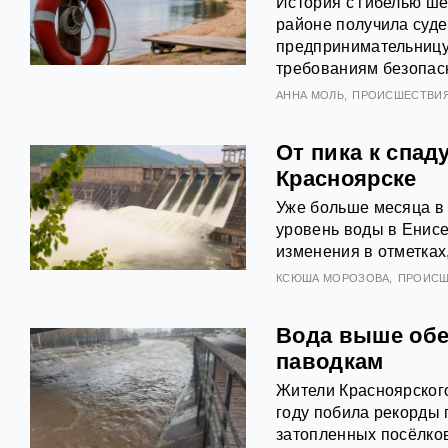
История с гибелью ше
районе получила суде
предпринимательницу
требованиям безопасн
АННА МОЛЬ
ПРОИСШЕСТВИ
От пика к спад
Красноярске
Уже больше месяца в 
уровень воды в Енис
изменения в отметках
КСЮША МОРОЗОВА
ПРОИСШ
Вода выше обещ
паводкам
Жители Красноярского
году побила рекорды 
затопленных посёлков