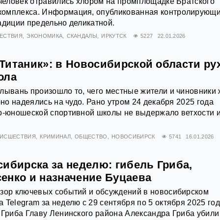
 человек отравились хлором на промплощадке Братского
омплекса. Информация, опубликованная контролирующ
адиции предельно деликатной.
ЕСТВИЯ
ЭКОНОМИКА
СКАНДАЛЫ
ИРКУТСК
5227
22.01.2026
Титаник»: в Новосибирской области ру
ола
лывань произошло то, чего местные жители и чиновники
рно надеялись на чудо. Рано утром 24 декабря 2025 года
ко-юношеской спортивной школы не выдержало ветхости 
ИСШЕСТВИЯ
КРИМИНАЛ
ОБЩЕСТВО
НОВОСИБИРСК
5741
16.01.2026
ибирска за неделю: гибель Гриба,
енко и назначение Буцаева
бзор ключевых событий и обсуждений в новосибирском
 Telegram за неделю с 29 сентября по 5 октября 2025 го
 Гриба Главу Ленинского района Александра Гриба убили