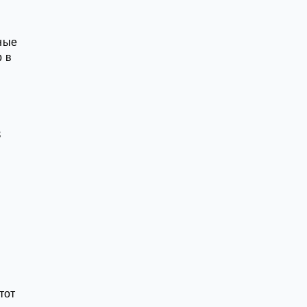
ные
р в
в
й
тот