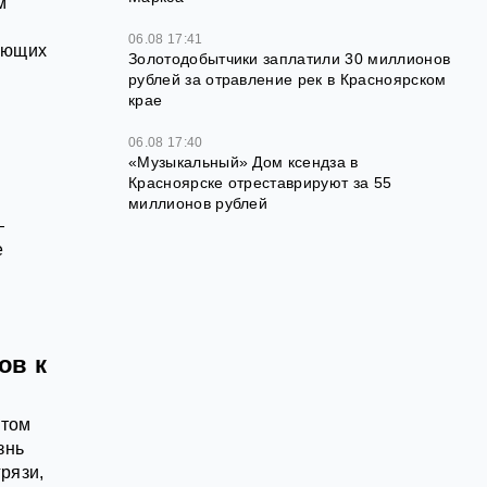
м
06.08 17:41
ающих
Золотодобытчики заплатили 30 миллионов
рублей за отравление рек в Красноярском
крае
06.08 17:40
«Музыкальный» Дом ксендза в
Красноярске отреставрируют за 55
миллионов рублей
—
е
ов к
этом
знь
рязи,