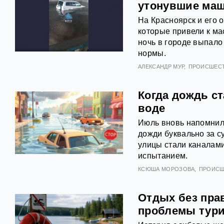
утонувшие ма
На Красноярск и его 
которые привели к ма
ночь в городе выпало
нормы.
АЛЕКСАНДР МУР
ПРОИСШЕС
Когда дождь с
воде
Июль вновь напомнил 
дожди буквально за с
улицы стали каналами
испытанием.
КСЮША МОРОЗОВА
ПРОИСШ
Отдых без пра
проблемы тури