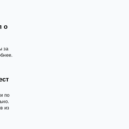
л о
ы за
обнее.
ест
и по
ьно.
в из